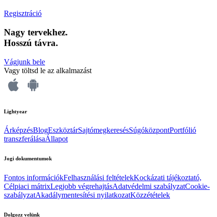
Regisztráció
Nagy tervekhez.
Hosszú távra.
Vágjunk bele
Vagy töltsd le az alkalmazást
Lightyear
Árképzés
Blog
Eszköztár
Sajtómegkeresés
Súgóközpont
Portfólió
transzferálása
Állapot
Jogi dokumentumok
Fontos információk
Felhasználási feltételek
Kockázati tájékoztató,
Célpiaci mátrix
Legjobb végrehajtás
Adatvédelmi szabályzat
Cookie-
szabályzat
Akadálymentesítési nyilatkozat
Közzétételek
Dolgozz velünk