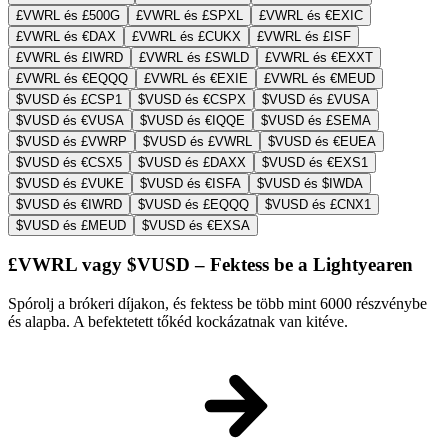
£VWRL és £500G
£VWRL és £SPXL
£VWRL és €EXIC
£VWRL és €DAX
£VWRL és £CUKX
£VWRL és £ISF
£VWRL és £IWRD
£VWRL és £SWLD
£VWRL és €EXXT
£VWRL és €EQQQ
£VWRL és €EXIE
£VWRL és €MEUD
$VUSD és £CSP1
$VUSD és €CSPX
$VUSD és £VUSA
$VUSD és €VUSA
$VUSD és €IQQE
$VUSD és £SEMA
$VUSD és £VWRP
$VUSD és £VWRL
$VUSD és €EUEA
$VUSD és €CSX5
$VUSD és £DAXX
$VUSD és €EXS1
$VUSD és £VUKE
$VUSD és €ISFA
$VUSD és $IWDA
$VUSD és €IWRD
$VUSD és £EQQQ
$VUSD és £CNX1
$VUSD és £MEUD
$VUSD és €EXSA
£VWRL vagy $VUSD – Fektess be a Lightyearen
Spórolj a brókeri díjakon, és fektess be több mint 6000 részvénybe
és alapba. A befektetett tőkéd kockázatnak van kitéve.