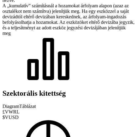
nézve.
A „kumulatív” számításnál a hozamokat árfolyam alapon (azaz az
osztalékot nem számítva) jelenítjük meg. Ha egy eszközzel a saját
devizádtól eltérő devizában kereskednek, az árfolyam-ingadozás
befolyásolhatja a hozamokat.
Az eszközöket eltérő devizába jegyzik,
és a teljesítményt az adott eszköz jegyzési devizájában jelenítjük
meg
Szektorális kitettség
Diagram
Táblázat
£VWRL
$VUSD