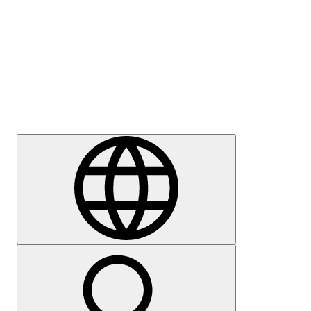
Sajtómegkeresés
Karrier