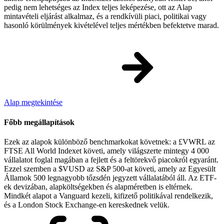
pedig nem lehetséges az Index teljes leképezése, ott az Alap
mintavételi eljárást alkalmaz, és a rendkívüli piaci, politikai vagy
hasonló körülmények kivételével teljes mértékben befektetve marad.
Alap megtekintése
Főbb megállapítások
Ezek az alapok különböző benchmarkokat követnek: a £VWRL az
FTSE All World Indexet követi, amely világszerte mintegy 4 000
vállalatot foglal magában a fejlett és a feltörekvő piacokról egyaránt.
Ezzel szemben a $VUSD az S&P 500-at követi, amely az Egyesült
Államok 500 legnagyobb tőzsdén jegyzett vállalatából áll. Az ETF-
ek devizában, alapköltségekben és alapméretben is eltérnek.
Mindkét alapot a Vanguard kezeli, kifizető politikával rendelkezik,
és a London Stock Exchange-en kereskednek velük.