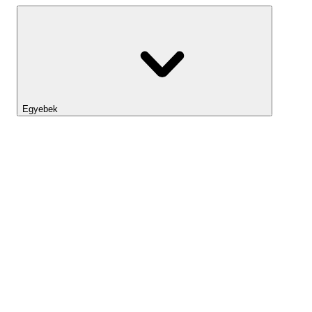
Egyebek
Lightyear AI
Eszköztár