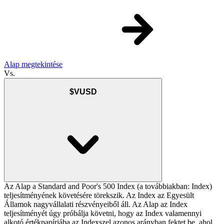
Alap megtekintése
Vs.
$VUSD
Az Alap a Standard and Poor's 500 Index (a továbbiakban: Index)
teljesítményének követésére törekszik. Az Index az Egyesült
Államok nagyvállalati részvényeiből áll. Az Alap az Index
teljesítményét úgy próbálja követni, hogy az Index valamennyi
alkotó értékpapírjába az Indexszel azonos arányban fektet be, ahol