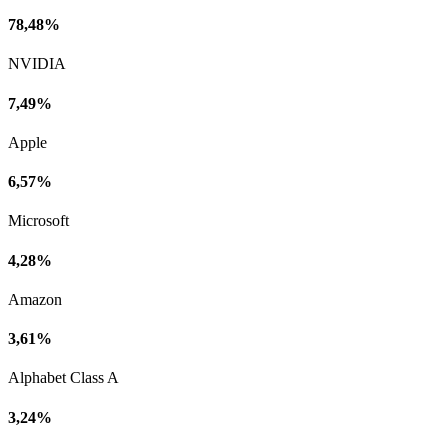
78,48%
NVIDIA
7,49%
Apple
6,57%
Microsoft
4,28%
Amazon
3,61%
Alphabet Class A
3,24%