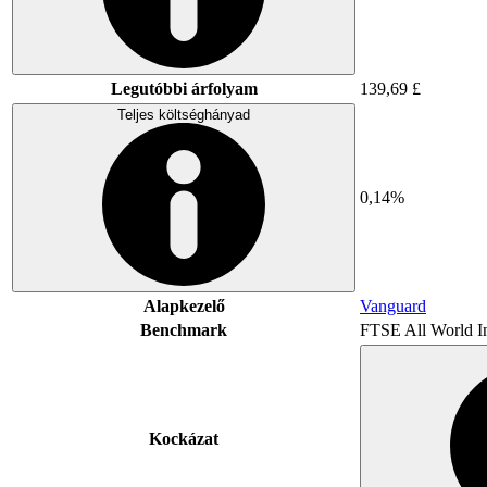
Legutóbbi árfolyam
139,69 £
Teljes költséghányad
0,14%
Alapkezelő
Vanguard
Benchmark
FTSE All World I
Kockázat