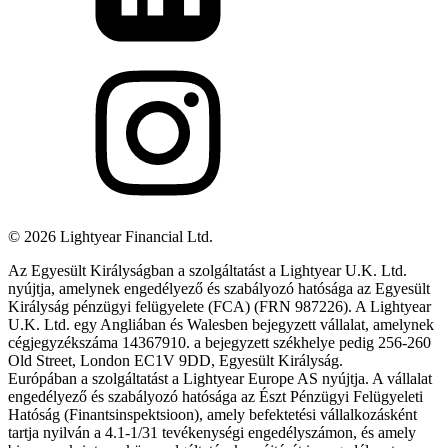
©
2026
Lightyear Financial Ltd.
Az Egyesült Királyságban a szolgáltatást a Lightyear U.K. Ltd.
nyújtja, amelynek engedélyező és szabályozó hatósága az Egyesült
Királyság pénzügyi felügyelete (FCA) (FRN 987226). A Lightyear
U.K. Ltd. egy Angliában és Walesben bejegyzett vállalat, amelynek
cégjegyzékszáma 14367910. a bejegyzett székhelye pedig 256-260
Old Street, London EC1V 9DD, Egyesült Királyság.
Európában a szolgáltatást a Lightyear Europe AS nyújtja. A vállalat
engedélyező és szabályozó hatósága az Észt Pénzügyi Felügyeleti
Hatóság (Finantsinspektsioon), amely befektetési vállalkozásként
tartja nyilván a 4.1-1/31 tevékenységi engedélyszámon, és amely