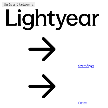
Ugrás a fő tartalomra
Személyes
Üzleti