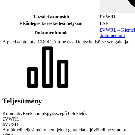
Tőzsdei azonosító
£VWRL
Elsődleges kereskedési helyszín
LSE
£VWRL – Kiemelt 
Dokumentumok
dokumentum
A piaci adatokat a CBOE Europe és a Deutsche Börse szolgáltatja.
Teljesítmény
Kumulatív
Évek során
Egyösszegű befektetés
£VWRL
$VUSD
A múltbeli teljesítmény nem jelent garanciát a jövőbeli hozamokra