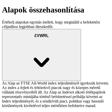
Alapok összehasonlítása
Értékelj alapokat egymás mellett, hogy megtaláld a befektetési
céljaidhoz legjobban illeszkedőt.
£VWRL
Az Alap az FTSE All-World index teljesítményét igyekszik követni.
Az index a fejlett és feltörekvő piacok nagy és közepes méretű
vállalati részvényeiből áll. Az Alap az Indexet alkotó értékpapírok
reprezentatív mintájába történő befektetéssel próbálja követni az
Index teljesítményét, és a rendkívüli piaci, politikai vagy hasonló
körülmények kivételével teljes mértékben befektetve marad.