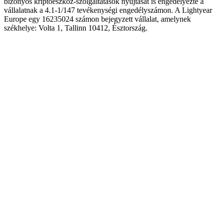
bizonyos kriptoeszköz-szolgáltatások nyújtását is engedélyezte a
vállalatnak a 4.1-1/147 tevékenységi engedélyszámon. A Lightyear
Europe egy 16235024 számon bejegyzett vállalat, amelynek
székhelye: Volta 1, Tallinn 10412, Észtország.