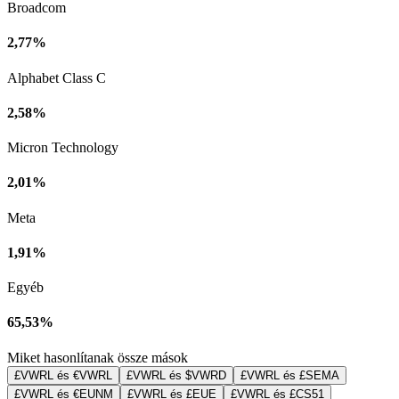
Broadcom
2,77%
Alphabet Class C
2,58%
Micron Technology
2,01%
Meta
1,91%
Egyéb
65,53%
Miket hasonlítanak össze mások
£VWRL és €VWRL
£VWRL és $VWRD
£VWRL és £SEMA
£VWRL és €EUNM
£VWRL és £EUE
£VWRL és £CS51