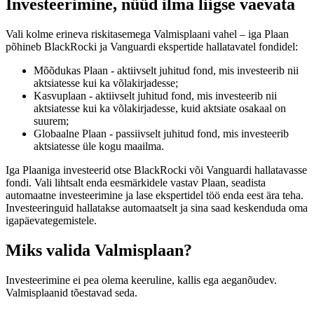
Investeerimine, nüüd ilma liigse vaevata
Vali kolme erineva riskitasemega Valmisplaani vahel – iga Plaan
põhineb BlackRocki ja Vanguardi ekspertide hallatavatel fondidel:
Mõõdukas Plaan - aktiivselt juhitud fond, mis investeerib nii
aktsiatesse kui ka võlakirjadesse;
Kasvuplaan - aktiivselt juhitud fond, mis investeerib nii
aktsiatesse kui ka võlakirjadesse, kuid aktsiate osakaal on
suurem;
Globaalne Plaan - passiivselt juhitud fond, mis investeerib
aktsiatesse üle kogu maailma.
Iga Plaaniga investeerid otse BlackRocki või Vanguardi hallatavasse
fondi. Vali lihtsalt enda eesmärkidele vastav Plaan, seadista
automaatne investeerimine ja lase ekspertidel töö enda eest ära teha.
Investeeringuid hallatakse automaatselt ja sina saad keskenduda oma
igapäevategemistele.
Miks valida Valmisplaan?
Investeerimine ei pea olema keeruline, kallis ega aeganõudev.
Valmisplaanid tõestavad seda.