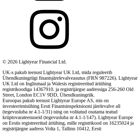
©
2026
Lightyear Financial Ltd.
UK-s pakub teenust Lightyear UK Ltd, mida reguleerib
Ühendkuningriigi finantsjärelevalveasutus (FRN 987226). Lightyear
UK Ltd on Inglismaal ja Walesis registreeritud äriühing
registrikoodiga 14367910. ja registrijärgse aadressiga 256-260 Old
Street, London EC1V 9DD, Ühendkuningriik.
Euroopas pakub teenust Lightyear Europe AS, mis on
investeerimisühing Eesti Finantsinspektsiooni järelevalve all
(tegevusluba nr 4.1-1/31) ning on volitatud osutama teatud
krüptovarateenuseid (tegevusluba nr 4.1-1/147). Lightyear Europe
on Eestis registreeritud äriühing, mille registrikood on 16235024 ja
registrijärgne aadress Volta 1, Tallinn 10412, Eesti