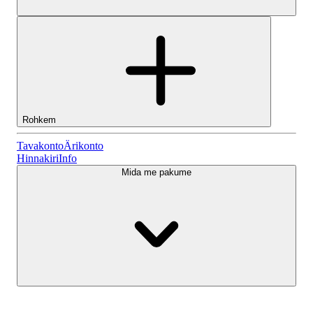
Rohkem
Tavakonto
Tavakonto
Ärikonto
Hinnakiri
Info
Mida me pakume
Lightyeari AI
Ärikonto
Konto tüübid