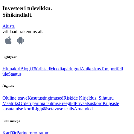
Investeeri tulevikku.
Sihikindlalt.
Alusta
või laadi rakendus alla
Lightyear
Hinnakiri
Blogi
Tööriistad
Meediapäringud
Abikeskus
Too portfell
üle
Staatus
Õiguslik
Oluline teave
Kasutustingimused
Riskide Kirjeldus, Sihtturu
Maatriks
Orderi parima täitmise reeglid
Privaatsuskord
Küpsiste
kasutamise kord
Ligipääsetavuse teatis
Aruanded
Liitu meiega
Karjäär
Partnerprogramm