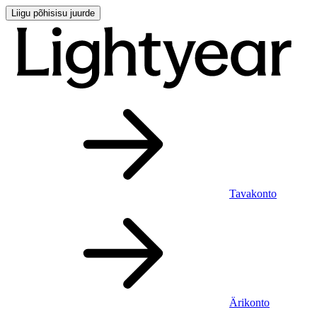
Liigu põhisisu juurde
Tavakonto
Ärikonto