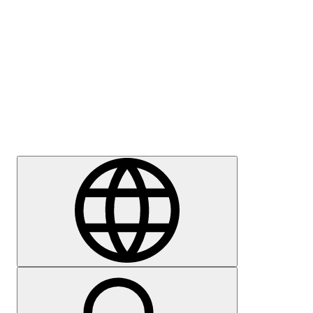
Meedia
Karjäär