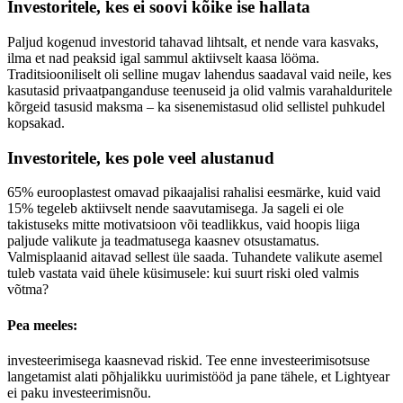
Investoritele, kes ei soovi kõike ise hallata
Paljud kogenud investorid tahavad lihtsalt, et nende vara kasvaks,
ilma et nad peaksid igal sammul aktiivselt kaasa lööma.
Traditsiooniliselt oli selline mugav lahendus saadaval vaid neile, kes
kasutasid privaatpanganduse teenuseid ja olid valmis varahalduritele
kõrgeid tasusid maksma – ka sisenemistasud olid sellistel puhkudel
kopsakad.
Investoritele, kes pole veel alustanud
65% eurooplastest omavad pikaajalisi rahalisi eesmärke, kuid vaid
15% tegeleb aktiivselt nende saavutamisega. Ja sageli ei ole
takistuseks mitte motivatsioon või teadlikkus, vaid hoopis liiga
paljude valikute ja teadmatusega kaasnev otsustamatus.
Valmisplaanid aitavad sellest üle saada. Tuhandete valikute asemel
tuleb vastata vaid ühele küsimusele: kui suurt riski oled valmis
võtma?
Pea meeles:
investeerimisega kaasnevad riskid. Tee enne investeerimisotsuse
langetamist alati põhjalikku uurimistööd ja pane tähele, et Lightyear
ei paku investeerimisnõu.