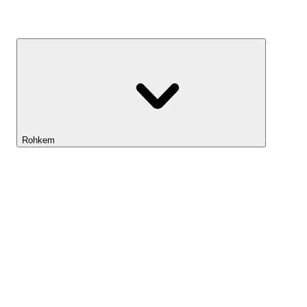
Kasvufond
Rohkem
Lightyeari AI