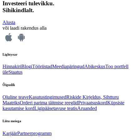
Investeeri tulevikku.
Sihikindlalt.
Alusta
või laadi rakendus alla
Lightyear
Hinnakiri
Blogi
Tööriistad
Meediapäringud
Abikeskus
Too portfell
üle
Staatus
Õiguslik
Oluline teave
Kasutustingimused
Riskide Kirjeldus, Sihtturu
Maatriks
Orderi parima täitmise reeglid
Privaatsuskord
Küpsiste
kasutamise kord
Ligipääsetavuse teatis
Aruanded
Liitu meiega
Karjäär
Partnerprogramm