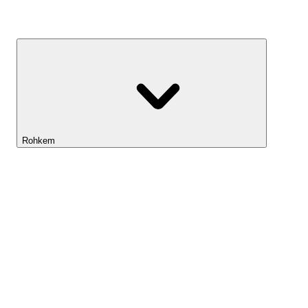
Kasvufond
Rohkem
Lightyeari AI