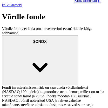
Kõik tööriistad ja
kalkulaatorid
Võrdle fonde
Võrdle fonde, et leida oma investeerimiseesmärkidele kõige
sobivamad.
$CNDX
Fondi investeerimiseesmärk on saavutada võrdlusindeksi
(NASDAQ 100 indeks) kogutootluse netotulemus, millest on maha
arvatud fondi tasud ja kulud. Indeks mõõdab 100 suurima
NASDAQi börsil noteeritud USA ja rahvusvahelise
mittefinantsettevõtete aktsia tootlust, mis vastavad suuruse ja