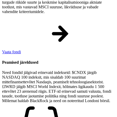
turgude riikide suurte ja keskmise kapitalisatsiooniga aktsiate
tootlust, mis vastavad MSCI suuruse, likviidsuse ja vabade
vahendite kriteeriumidele.
Vaata fondi
Peamised järeldused
Need fondid jälgivad erinevaid indekseid: $CNDX järgib
NASDAQ 100 indeksit, mis sisaldab 100 suurimat
mittefinantsettevõtet Nasdaqis, peamiselt tehnoloogiasektorist.
£IWRD jälgib MSCI World Indexit, hõlmates ligikaudu 1 500
ettevõtet 23 arenenud riigis. ETF-id erinevad samuti valuuta, fondi
tasude, tootluse jaotamise poliitika ning fondi suuruse poolest.
Mõlemat haldab BlackRock ja need on noteeritud Londoni börsil.