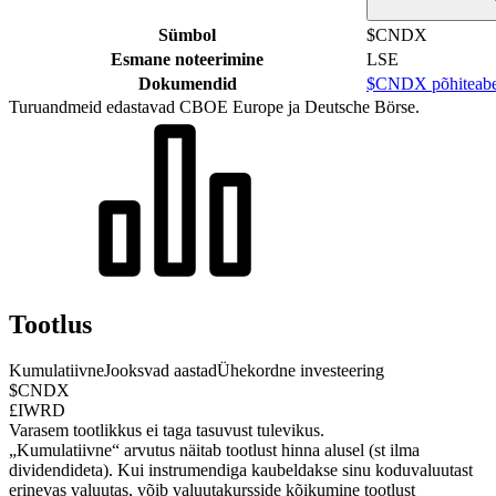
Sümbol
$CNDX
Esmane noteerimine
LSE
Dokumendid
$CNDX põhiteab
Turuandmeid edastavad CBOE Europe ja Deutsche Börse.
Tootlus
Kumulatiivne
Jooksvad aastad
Ühekordne investeering
$CNDX
£IWRD
Varasem tootlikkus ei taga tasuvust tulevikus.
„Kumulatiivne“ arvutus näitab tootlust hinna alusel (st ilma
dividendideta). Kui instrumendiga kaubeldakse sinu koduvaluutast
erinevas valuutas, võib valuutakursside kõikumine tootlust