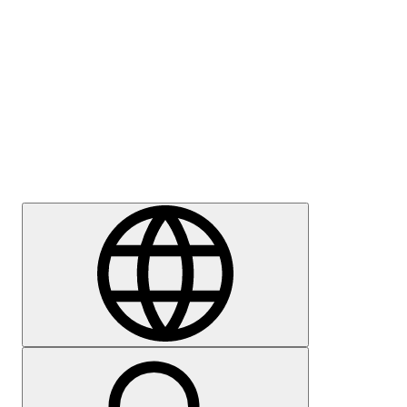
Meedia
Karjäär