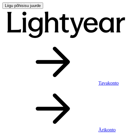
Liigu põhisisu juurde
Tavakonto
Ärikonto