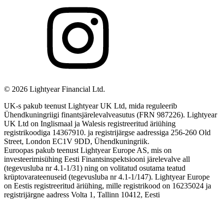
©
2026
Lightyear Financial Ltd.
UK-s pakub teenust Lightyear UK Ltd, mida reguleerib
Ühendkuningriigi finantsjärelevalveasutus (FRN 987226). Lightyear
UK Ltd on Inglismaal ja Walesis registreeritud äriühing
registrikoodiga 14367910. ja registrijärgse aadressiga 256-260 Old
Street, London EC1V 9DD, Ühendkuningriik.
Euroopas pakub teenust Lightyear Europe AS, mis on
investeerimisühing Eesti Finantsinspektsiooni järelevalve all
(tegevusluba nr 4.1-1/31) ning on volitatud osutama teatud
krüptovarateenuseid (tegevusluba nr 4.1-1/147). Lightyear Europe
on Eestis registreeritud äriühing, mille registrikood on 16235024 ja
registrijärgne aadress Volta 1, Tallinn 10412, Eesti