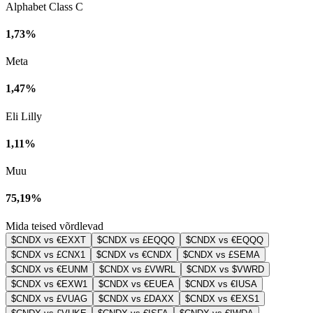
Alphabet Class C
1,73%
Meta
1,47%
Eli Lilly
1,11%
Muu
75,19%
Mida teised võrdlevad
$CNDX vs €EXXT
$CNDX vs £EQQQ
$CNDX vs €EQQQ
$CNDX vs £CNX1
$CNDX vs €CNDX
$CNDX vs £SEMA
$CNDX vs €EUNM
$CNDX vs £VWRL
$CNDX vs $VWRD
$CNDX vs €EXW1
$CNDX vs €EUEA
$CNDX vs €IUSA
$CNDX vs £VUAG
$CNDX vs £DAXX
$CNDX vs €EXS1