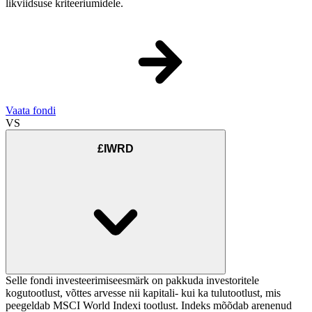
likviidsuse kriteeriumidele.
Vaata fondi
VS
£IWRD
Selle fondi investeerimiseesmärk on pakkuda investoritele
kogutootlust, võttes arvesse nii kapitali- kui ka tulutootlust, mis
peegeldab MSCI World Indexi tootlust. Indeks mõõdab arenenud