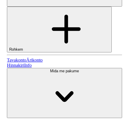
Rohkem
Tavakonto
Tavakonto
Ärikonto
Hinnakiri
Info
Mida me pakume
Lightyeari AI
Ärikonto
Konto tüübid