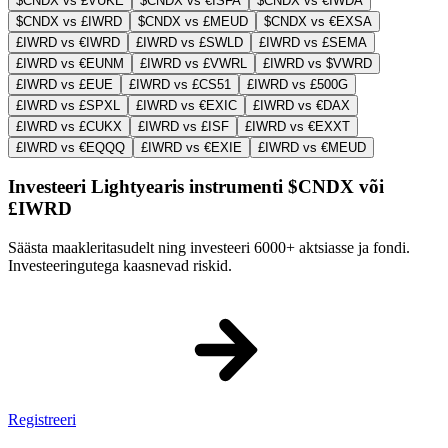
$CNDX vs £VUKE
$CNDX vs €ISFA
$CNDX vs €IWDA
$CNDX vs £IWRD
$CNDX vs £MEUD
$CNDX vs €EXSA
£IWRD vs €IWRD
£IWRD vs £SWLD
£IWRD vs £SEMA
£IWRD vs €EUNM
£IWRD vs £VWRL
£IWRD vs $VWRD
£IWRD vs £EUE
£IWRD vs £CS51
£IWRD vs £500G
£IWRD vs £SPXL
£IWRD vs €EXIC
£IWRD vs €DAX
£IWRD vs £CUKX
£IWRD vs £ISF
£IWRD vs €EXXT
£IWRD vs €EQQQ
£IWRD vs €EXIE
£IWRD vs €MEUD
Investeeri Lightyearis instrumenti $CNDX või
£IWRD
Säästa maakleritasudelt ning investeeri 6000+ aktsiasse ja fondi.
Investeeringutega kaasnevad riskid.
Registreeri