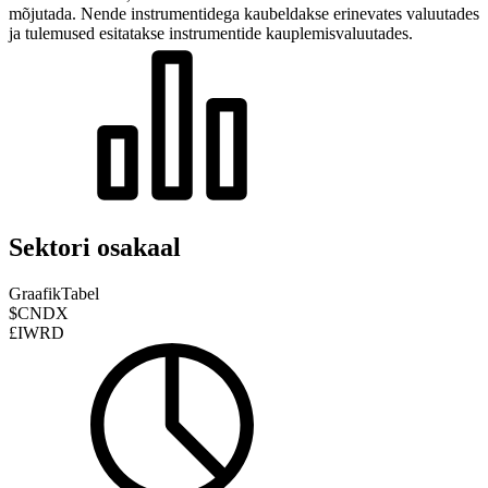
mõjutada.
Nende instrumentidega kaubeldakse erinevates valuutades
ja tulemused esitatakse instrumentide kauplemisvaluutades.
Sektori osakaal
Graafik
Tabel
$CNDX
£IWRD