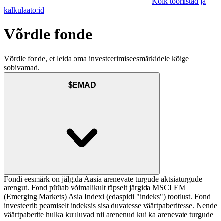
Kõik tööriistad ja
kalkulaatorid
Võrdle fonde
Võrdle fonde, et leida oma investeerimiseesmärkidele kõige
sobivamad.
$EMAD
Fondi eesmärk on jälgida Aasia arenevate turgude aktsiaturgude
arengut. Fond püüab võimalikult täpselt järgida MSCI EM
(Emerging Markets) Asia Indexi (edaspidi "indeks") tootlust. Fond
investeerib peamiselt indeksis sisalduvatesse väärtpaberitesse. Nende
väärtpaberite hulka kuuluvad nii arenenud kui ka arenevate turgude