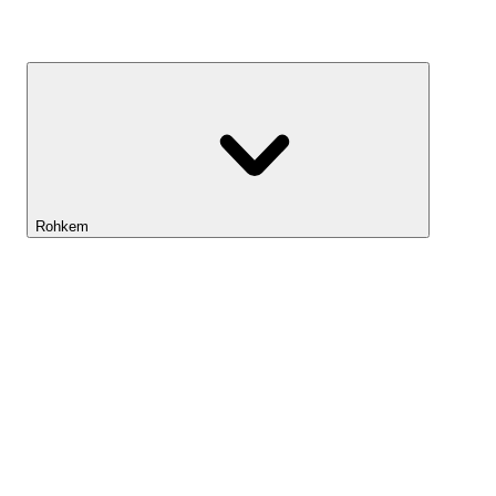
Kasvufond
Rohkem
Lightyeari AI