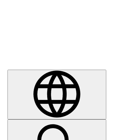
Meedia
Karjäär