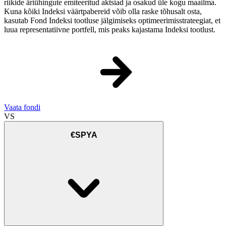
riikide äriühingute emiteeritud aktsiad ja osakud üle kogu maailma.
Kuna kõiki Indeksi väärtpabereid võib olla raske tõhusalt osta,
kasutab Fond Indeksi tootluse jälgimiseks optimeerimisstrateegiat, et
luua representatiivne portfell, mis peaks kajastama Indeksi tootlust.
Vaata fondi
VS
€SPYA