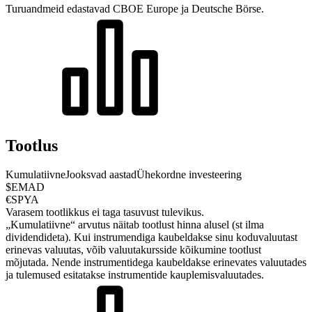
Turuandmeid edastavad CBOE Europe ja Deutsche Börse.
Tootlus
Kumulatiivne
Jooksvad aastad
Ühekordne investeering
$EMAD
€SPYA
Varasem tootlikkus ei taga tasuvust tulevikus.
„Kumulatiivne“ arvutus näitab tootlust hinna alusel (st ilma
dividendideta). Kui instrumendiga kaubeldakse sinu koduvaluutast
erinevas valuutas, võib valuutakursside kõikumine tootlust
mõjutada.
Nende instrumentidega kaubeldakse erinevates valuutades
ja tulemused esitatakse instrumentide kauplemisvaluutades.