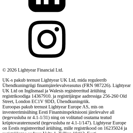
©
2026
Lightyear Financial Ltd.
UK-s pakub teenust Lightyear UK Ltd, mida reguleerib
Ühendkuningriigi finantsjärelevalveasutus (FRN 987226). Lightyear
UK Ltd on Inglismaal ja Walesis registreeritud äriühing
registrikoodiga 14367910. ja registrijärgse aadressiga 256-260 Old
Street, London EC1V 9DD, Ühendkuningriik.
Euroopas pakub teenust Lightyear Europe AS, mis on
investeerimisühing Eesti Finantsinspektsiooni järelevalve all
(tegevusluba nr 4.1-1/31) ning on volitatud osutama teatud
krüptovarateenuseid (tegevusluba nr 4.1-1/147). Lightyear Europe
on Eestis registreeritud äriühing, mille registrikood on 16235024 ja