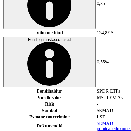
0,85
Viimane hind
124,87 $
Fondi iga-aastased tasud
0,55%
Fondihaldur
SPDR ETFs
Võrdlusalus
MSCI EM Asia
Risk
-
Sümbol
$EMAD
Esmane noteerimine
LSE
$EMAD
Dokumendid
põhiteabedokumen