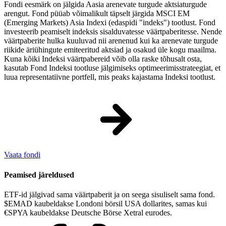
Fondi eesmärk on jälgida Aasia arenevate turgude aktsiaturgude
arengut. Fond püüab võimalikult täpselt järgida MSCI EM
(Emerging Markets) Asia Indexi (edaspidi "indeks") tootlust. Fond
investeerib peamiselt indeksis sisalduvatesse väärtpaberitesse. Nende
väärtpaberite hulka kuuluvad nii arenenud kui ka arenevate turgude
riikide äriühingute emiteeritud aktsiad ja osakud üle kogu maailma.
Kuna kõiki Indeksi väärtpabereid võib olla raske tõhusalt osta,
kasutab Fond Indeksi tootluse jälgimiseks optimeerimisstrateegiat, et
luua representatiivne portfell, mis peaks kajastama Indeksi tootlust.
Vaata fondi
Peamised järeldused
ETF-id jälgivad sama väärtpaberit ja on seega sisuliselt sama fond.
$EMAD kaubeldakse Londoni börsil USA dollarites, samas kui
€SPYA kaubeldakse Deutsche Börse Xetral eurodes.