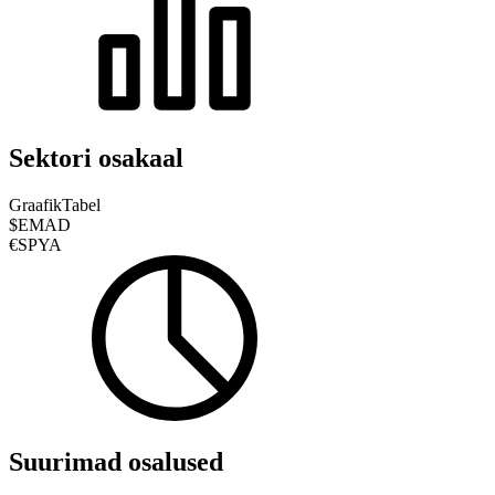
Sektori osakaal
Graafik
Tabel
$EMAD
€SPYA
Suurimad osalused