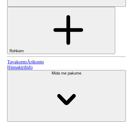
Rohkem
Tavakonto
Tavakonto
Ärikonto
Hinnakiri
Info
Mida me pakume
Lightyeari AI
Ärikonto
Konto tüübid