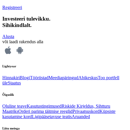
Registreeri
Investeeri tulevikku.
Sihikindlalt.
Alusta
või laadi rakendus alla
Lightyear
Hinnakiri
Blogi
Tööriistad
Meediapäringud
Abikeskus
Too portfell
üle
Staatus
Õiguslik
Oluline teave
Kasutustingimused
Riskide Kirjeldus, Sihtturu
Maatriks
Orderi parima täitmise reeglid
Privaatsuskord
Küpsiste
kasutamise kord
Ligipääsetavuse teatis
Aruanded
Liitu meiega