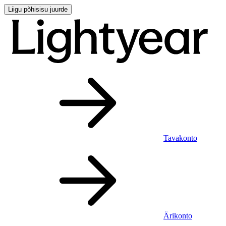
Liigu põhisisu juurde
Tavakonto
Ärikonto