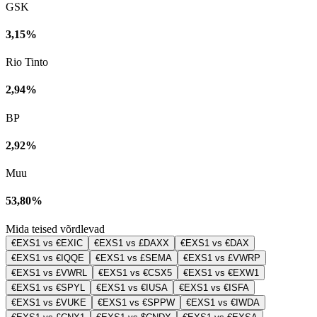
GSK
3,15%
Rio Tinto
2,94%
BP
2,92%
Muu
53,80%
Mida teised võrdlevad
€EXS1 vs €EXIC
€EXS1 vs £DAXX
€EXS1 vs €DAX
€EXS1 vs €IQQE
€EXS1 vs £SEMA
€EXS1 vs £VWRP
€EXS1 vs £VWRL
€EXS1 vs €CSX5
€EXS1 vs €EXW1
€EXS1 vs €SPYL
€EXS1 vs €IUSA
€EXS1 vs €ISFA
€EXS1 vs £VUKE
€EXS1 vs €SPPW
€EXS1 vs €IWDA