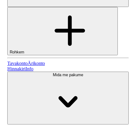
Rohkem
Tavakonto
Tavakonto
Ärikonto
Hinnakiri
Info
Mida me pakume
Lightyeari AI
Ärikonto
Konto tüübid