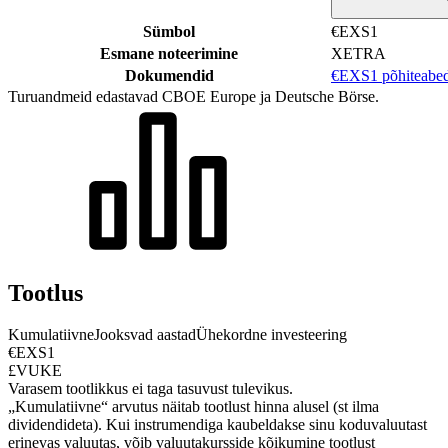
Sümbol
€EXS1
Esmane noteerimine
XETRA
Dokumendid
€EXS1 põhiteabe
Turuandmeid edastavad CBOE Europe ja Deutsche Börse.
Tootlus
Kumulatiivne
Jooksvad aastad
Ühekordne investeering
€EXS1
£VUKE
Varasem tootlikkus ei taga tasuvust tulevikus.
„Kumulatiivne“ arvutus näitab tootlust hinna alusel (st ilma
dividendideta). Kui instrumendiga kaubeldakse sinu koduvaluutast
erinevas valuutas, võib valuutakursside kõikumine tootlust