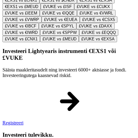
€EXS1 vs £CNX1
€EXS1 vs $CNDX
€EXS1 vs €EXSA
€EXS1 vs £MEUD
£VUKE vs £ISF
£VUKE vs £CUKX
£VUKE vs £IEEM
£VUKE vs €IQQE
£VUKE vs €VWRL
£VUKE vs £VWRP
£VUKE vs €EUEA
£VUKE vs €CSX5
£VUKE vs €IBCF
£VUKE vs €SPYL
£VUKE vs £DAXX
£VUKE vs €IWRD
£VUKE vs €SPPW
£VUKE vs £EQQQ
£VUKE vs £CNX1
£VUKE vs £MEUD
£VUKE vs €EXSA
Investeeri Lightyearis instrumenti €EXS1 või
£VUKE
Säästa maakleritasudelt ning investeeri 6000+ aktsiasse ja fondi.
Investeeringutega kaasnevad riskid.
Registreeri
Investeeri tulevikku.