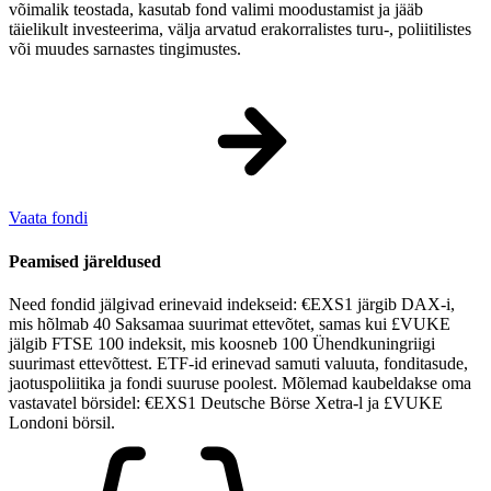
võimalik teostada, kasutab fond valimi moodustamist ja jääb
täielikult investeerima, välja arvatud erakorralistes turu-, poliitilistes
või muudes sarnastes tingimustes.
Vaata fondi
Peamised järeldused
Need fondid jälgivad erinevaid indekseid: €EXS1 järgib DAX-i,
mis hõlmab 40 Saksamaa suurimat ettevõtet, samas kui £VUKE
jälgib FTSE 100 indeksit, mis koosneb 100 Ühendkuningriigi
suurimast ettevõttest. ETF-id erinevad samuti valuuta, fonditasude,
jaotus­poliitika ja fondi suuruse poolest. Mõlemad kaubeldakse oma
vastavatel börsidel: €EXS1 Deutsche Börse Xetra-l ja £VUKE
Londoni börsil.