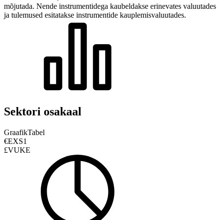
mõjutada.
Nende instrumentidega kaubeldakse erinevates valuutades
ja tulemused esitatakse instrumentide kauplemisvaluutades.
Sektori osakaal
Graafik
Tabel
€EXS1
£VUKE