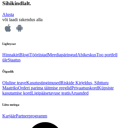
Sihikindlalt.
Alusta
või laadi rakendus alla
Lightyear
Hinnakiri
Blogi
Tööriistad
Meediapäringud
Abikeskus
Too portfell
üle
Staatus
Õiguslik
Oluline teave
Kasutustingimused
Riskide Kirjeldus, Sihtturu
Maatriks
Orderi parima täitmise reeglid
Privaatsuskord
Küpsiste
kasutamise kord
Ligipääsetavuse teatis
Aruanded
Liitu meiega
Karjäär
Partnerprogramm