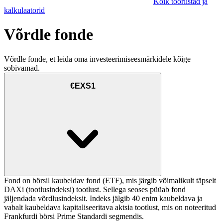
Kõik tööriistad ja
kalkulaatorid
Võrdle fonde
Võrdle fonde, et leida oma investeerimiseesmärkidele kõige
sobivamad.
€EXS1
Fond on börsil kaubeldav fond (ETF), mis järgib võimalikult täpselt
DAXi (tootlusindeksi) tootlust. Sellega seoses püüab fond
jäljendada võrdlusindeksit. Indeks jälgib 40 enim kaubeldava ja
vabalt kaubeldava kapitaliseeritava aktsia tootlust, mis on noteeritud
Frankfurdi börsi Prime Standardi segmendis.