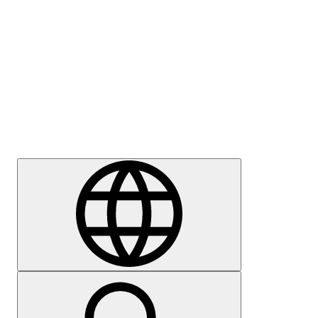
Meedia
Karjäär