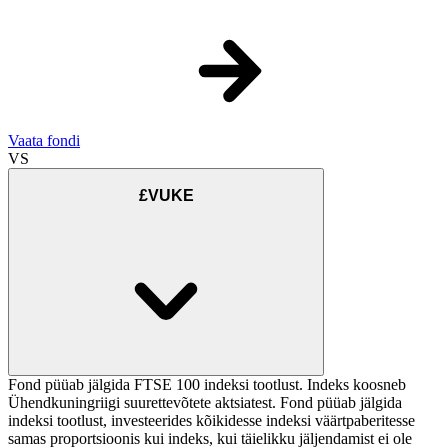
Vaata fondi
VS
£VUKE
Fond püüab jälgida FTSE 100 indeksi tootlust. Indeks koosneb
Ühendkuningriigi suurettevõtete aktsiatest. Fond püüab jälgida
indeksi tootlust, investeerides kõikidesse indeksi väärtpaberitesse
samas proportsioonis kui indeks, kui täielikku jäljendamist ei ole