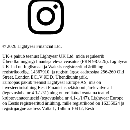
©
2026
Lightyear Financial Ltd.
UK-s pakub teenust Lightyear UK Ltd, mida reguleerib
Ühendkuningriigi finantsjärelevalveasutus (FRN 987226). Lightyear
UK Ltd on Inglismaal ja Walesis registreeritud äriühing
registrikoodiga 14367910. ja registrijärgse aadressiga 256-260 Old
Street, London EC1V 9DD, Ühendkuningriik.
Euroopas pakub teenust Lightyear Europe AS, mis on
investeerimisühing Eesti Finantsinspektsiooni järelevalve all
(tegevusluba nr 4.1-1/31) ning on volitatud osutama teatud
krüptovarateenuseid (tegevusluba nr 4.1-1/147). Lightyear Europe
on Eestis registreeritud äriühing, mille registrikood on 16235024 ja
registrijärgne aadress Volta 1, Tallinn 10412, Eesti