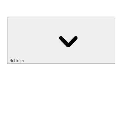
Kasvufond
Rohkem
Lightyeari AI