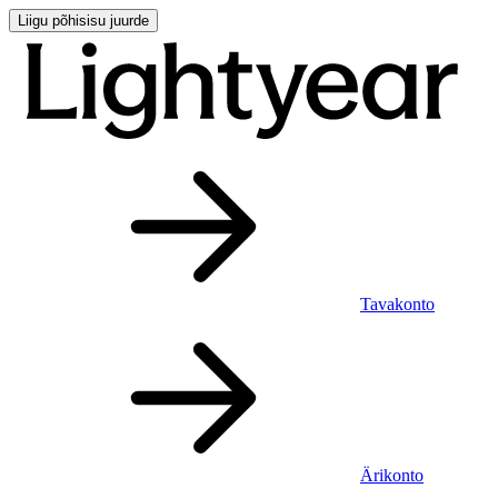
Liigu põhisisu juurde
Tavakonto
Ärikonto