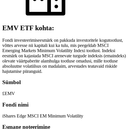
EMV ETF kohta:
Fondi investeerimiseesmärk on pakkuda investoritele kogutootlust,
võttes arvesse nii kapitali kui ka tulu, mis peegeldab MSCI
Emerging Markets Minimum Volatility Indexi tootlust. Indeksi
eesmärk on kajastada MSCI arenevate turgude indeksis (emaindeks)
olevate väärtpaberite alamhulga tootluse omadusi, mille tootluse
absoluutne volatiilsus on madalaim, arvestades teatavaid riskide
hajutamise piiranguid.
Sümbol
£EMV
Fondi nimi
iShares Edge MSCI EM Minimum Volatility
Esmane noteerimine