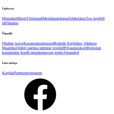
Lightyear
Hinnakiri
Blogi
Tööriistad
Meediapäringud
Abikeskus
Too portfell
üle
Staatus
Õiguslik
Oluline teave
Kasutustingimused
Riskide Kirjeldus, Sihtturu
Maatriks
Orderi parima täitmise reeglid
Privaatsuskord
Küpsiste
kasutamise kord
Ligipääsetavuse teatis
Aruanded
Liitu meiega
Karjäär
Partnerprogramm