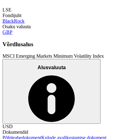
LSE
Fondijuht
BlackRock
Osaku valuuta
GBP
Võrdlusalus
MSCI Emerging Markets Minimum Volatility Index
Alusvaluuta
USD
Dokumendid
Põhiteabedokument
Kulude avalikustamise dokument