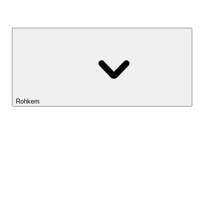
Kasvufond
Rohkem
Lightyeari AI