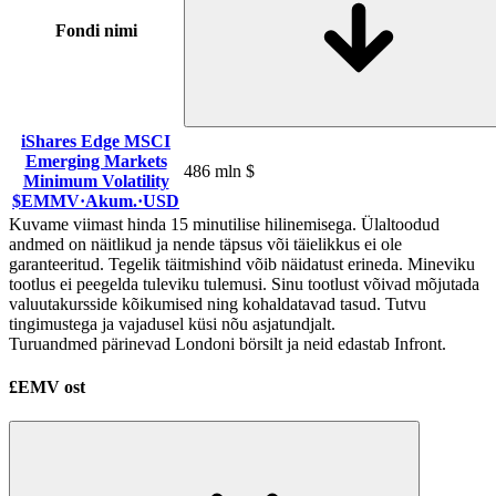
Fondi nimi
iShares Edge MSCI
Emerging Markets
486 mln $
Minimum Volatility
$EMMV
·
Akum.
·
USD
Kuvame viimast hinda 15 minutilise hilinemisega. Ülaltoodud
andmed on näitlikud ja nende täpsus või täielikkus ei ole
garanteeritud. Tegelik täitmishind võib näidatust erineda. Mineviku
tootlus ei peegelda tuleviku tulemusi. Sinu tootlust võivad mõjutada
valuutakursside kõikumised ning kohaldatavad tasud. Tutvu
tingimustega ja vajadusel küsi nõu asjatundjalt.
Turuandmed pärinevad Londoni börsilt ja neid edastab Infront.
£EMV ost