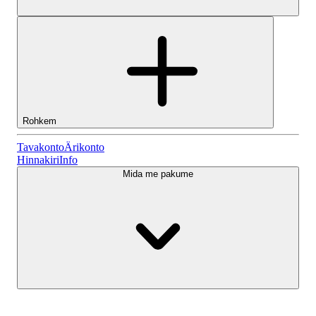
Rohkem
Tavakonto
Tavakonto
Ärikonto
Hinnakiri
Info
Mida me pakume
Lightyeari AI
Ärikonto
Konto tüübid