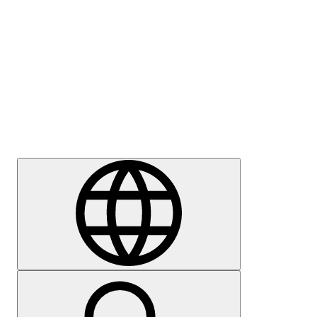
Meedia
Karjäär