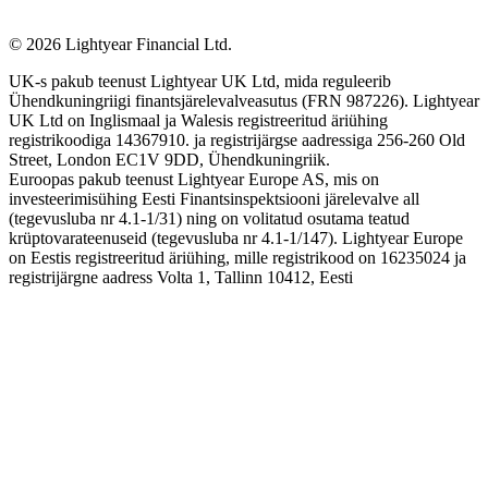
©
2026
Lightyear Financial Ltd.
UK-s pakub teenust Lightyear UK Ltd, mida reguleerib
Ühendkuningriigi finantsjärelevalveasutus (FRN 987226). Lightyear
UK Ltd on Inglismaal ja Walesis registreeritud äriühing
registrikoodiga 14367910. ja registrijärgse aadressiga 256-260 Old
Street, London EC1V 9DD, Ühendkuningriik.
Euroopas pakub teenust Lightyear Europe AS, mis on
investeerimisühing Eesti Finantsinspektsiooni järelevalve all
(tegevusluba nr 4.1-1/31) ning on volitatud osutama teatud
krüptovarateenuseid (tegevusluba nr 4.1-1/147). Lightyear Europe
on Eestis registreeritud äriühing, mille registrikood on 16235024 ja
registrijärgne aadress Volta 1, Tallinn 10412, Eesti