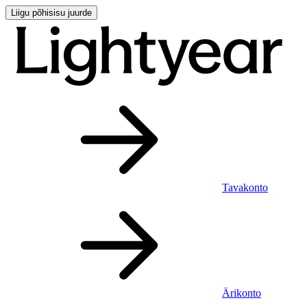
Liigu põhisisu juurde
Tavakonto
Ärikonto