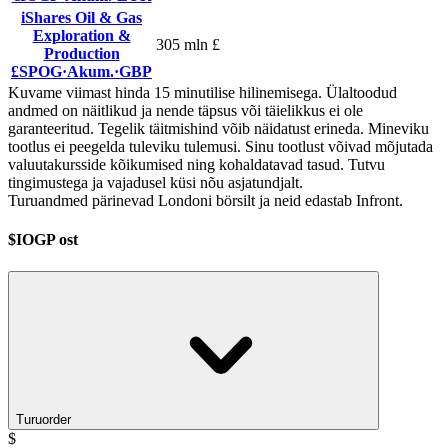
iShares Oil & Gas
Exploration &
305 mln £
Production
£SPOG
·
Akum.
·
GBP
Kuvame viimast hinda 15 minutilise hilinemisega. Ülaltoodud
andmed on näitlikud ja nende täpsus või täielikkus ei ole
garanteeritud. Tegelik täitmishind võib näidatust erineda. Mineviku
tootlus ei peegelda tuleviku tulemusi. Sinu tootlust võivad mõjutada
valuutakursside kõikumised ning kohaldatavad tasud. Tutvu
tingimustega ja vajadusel küsi nõu asjatundjalt.
Turuandmed pärinevad Londoni börsilt ja neid edastab Infront.
$IOGP ost
Turuorder
$