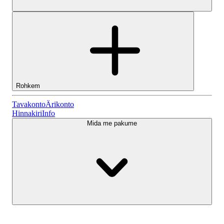
Rohkem
Tavakonto
Tavakonto
Ärikonto
Hinnakiri
Info
Mida me pakume
Lightyeari AI
Ärikonto
Konto tüübid