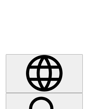
Meedia
Karjäär