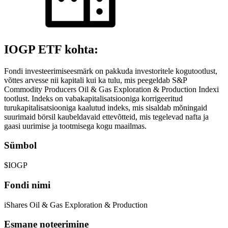
IOGP ETF kohta:
Fondi investeerimiseesmärk on pakkuda investoritele kogutootlust,
võttes arvesse nii kapitali kui ka tulu, mis peegeldab S&P
Commodity Producers Oil & Gas Exploration & Production Indexi
tootlust. Indeks on vabakapitalisatsiooniga korrigeeritud
turukapitalisatsiooniga kaalutud indeks, mis sisaldab mõningaid
suurimaid börsil kaubeldavaid ettevõtteid, mis tegelevad nafta ja
gaasi uurimise ja tootmisega kogu maailmas.
Sümbol
$IOGP
Fondi nimi
iShares Oil & Gas Exploration & Production
Esmane noteerimine