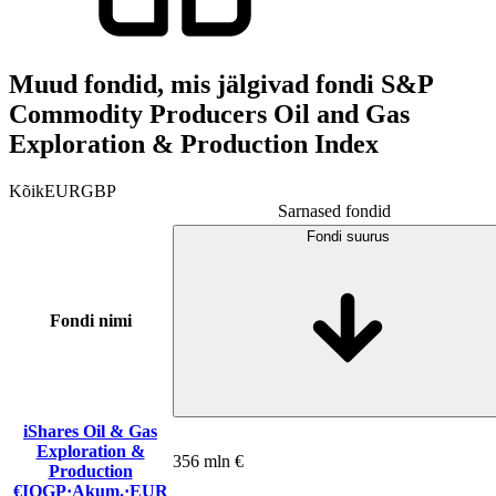
Muud fondid, mis jälgivad fondi S&P
Commodity Producers Oil and Gas
Exploration & Production Index
Kõik
EUR
GBP
Sarnased fondid
Fondi suurus
Fondi nimi
iShares Oil & Gas
Exploration &
356 mln €
Production
€IOGP
·
Akum.
·
EUR