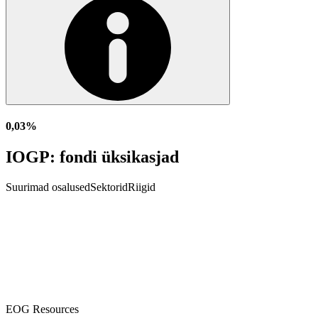
0,03%
IOGP: fondi üksikasjad
Suurimad osalused
Sektorid
Riigid
EOG Resources