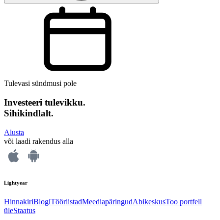
Tulevasi sündmusi pole
Investeeri tulevikku.
Sihikindlalt.
Alusta
või laadi rakendus alla
Lightyear
Hinnakiri
Blogi
Tööriistad
Meediapäringud
Abikeskus
Too portfell
üle
Staatus