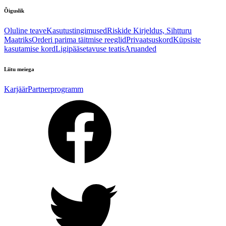
Õiguslik
Oluline teave
Kasutustingimused
Riskide Kirjeldus, Sihtturu
Maatriks
Orderi parima täitmise reeglid
Privaatsuskord
Küpsiste
kasutamise kord
Ligipääsetavuse teatis
Aruanded
Liitu meiega
Karjäär
Partnerprogramm