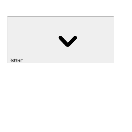
Kasvufond
Rohkem
Lightyeari AI