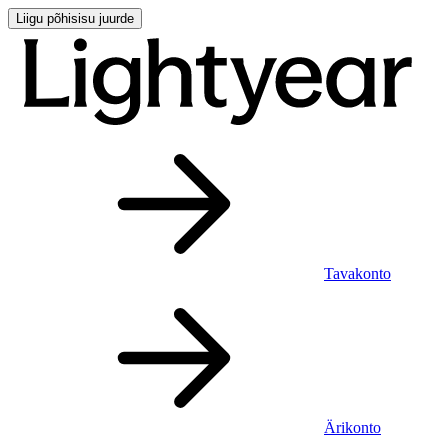
Liigu põhisisu juurde
Tavakonto
Ärikonto