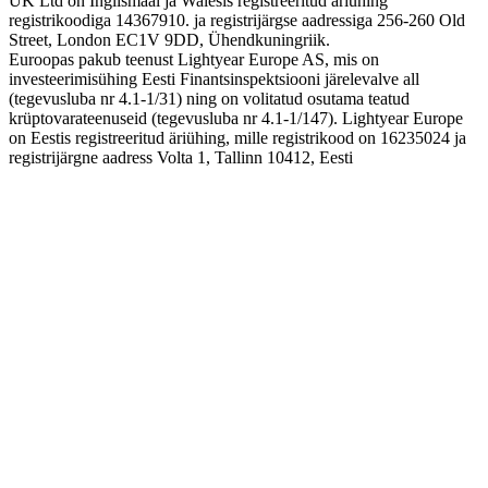
UK Ltd on Inglismaal ja Walesis registreeritud äriühing
registrikoodiga 14367910. ja registrijärgse aadressiga 256-260 Old
Street, London EC1V 9DD, Ühendkuningriik.
Euroopas pakub teenust Lightyear Europe AS, mis on
investeerimisühing Eesti Finantsinspektsiooni järelevalve all
(tegevusluba nr 4.1-1/31) ning on volitatud osutama teatud
krüptovarateenuseid (tegevusluba nr 4.1-1/147). Lightyear Europe
on Eestis registreeritud äriühing, mille registrikood on 16235024 ja
registrijärgne aadress Volta 1, Tallinn 10412, Eesti