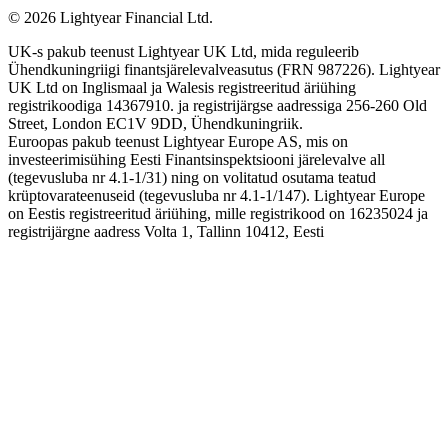
©
2026
Lightyear Financial Ltd.
UK-s pakub teenust Lightyear UK Ltd, mida reguleerib
Ühendkuningriigi finantsjärelevalveasutus (FRN 987226). Lightyear
UK Ltd on Inglismaal ja Walesis registreeritud äriühing
registrikoodiga 14367910. ja registrijärgse aadressiga 256-260 Old
Street, London EC1V 9DD, Ühendkuningriik.
Euroopas pakub teenust Lightyear Europe AS, mis on
investeerimisühing Eesti Finantsinspektsiooni järelevalve all
(tegevusluba nr 4.1-1/31) ning on volitatud osutama teatud
krüptovarateenuseid (tegevusluba nr 4.1-1/147). Lightyear Europe
on Eestis registreeritud äriühing, mille registrikood on 16235024 ja
registrijärgne aadress Volta 1, Tallinn 10412, Eesti