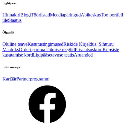
Lightyear
Hinnakiri
Blogi
Tööriistad
Meediapäringud
Abikeskus
Too portfell
üle
Staatus
Õiguslik
Oluline teave
Kasutustingimused
Riskide Kirjeldus, Sihtturu
Maatriks
Orderi parima täitmise reeglid
Privaatsuskord
Küpsiste
kasutamise kord
Ligipääsetavuse teatis
Aruanded
Liitu meiega
Karjäär
Partnerprogramm