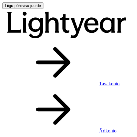
Liigu põhisisu juurde
Tavakonto
Ärikonto