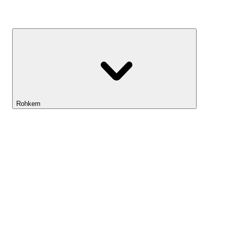
Kasvufond
Rohkem
Lightyeari AI