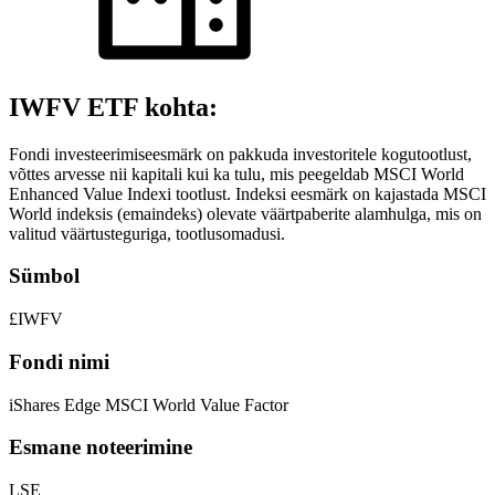
IWFV ETF kohta:
Fondi investeerimiseesmärk on pakkuda investoritele kogutootlust,
võttes arvesse nii kapitali kui ka tulu, mis peegeldab MSCI World
Enhanced Value Indexi tootlust. Indeksi eesmärk on kajastada MSCI
World indeksis (emaindeks) olevate väärtpaberite alamhulga, mis on
valitud väärtusteguriga, tootlusomadusi.
Sümbol
£IWFV
Fondi nimi
iShares Edge MSCI World Value Factor
Esmane noteerimine
LSE