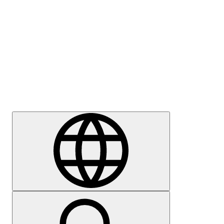
Meedia
Karjäär