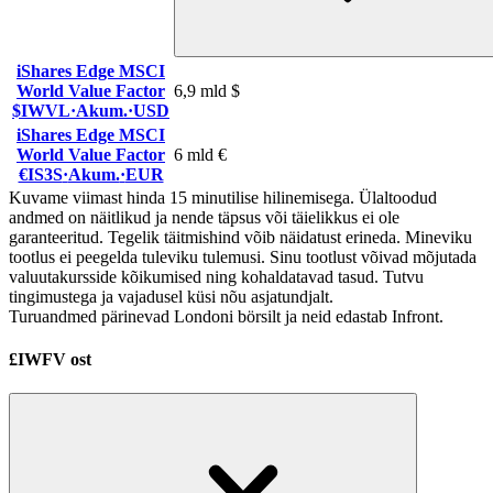
iShares Edge MSCI
World Value Factor
6,9 mld $
$IWVL
·
Akum.
·
USD
iShares Edge MSCI
World Value Factor
6 mld €
€IS3S
·
Akum.
·
EUR
Kuvame viimast hinda 15 minutilise hilinemisega. Ülaltoodud
andmed on näitlikud ja nende täpsus või täielikkus ei ole
garanteeritud. Tegelik täitmishind võib näidatust erineda. Mineviku
tootlus ei peegelda tuleviku tulemusi. Sinu tootlust võivad mõjutada
valuutakursside kõikumised ning kohaldatavad tasud. Tutvu
tingimustega ja vajadusel küsi nõu asjatundjalt.
Turuandmed pärinevad Londoni börsilt ja neid edastab Infront.
£IWFV ost