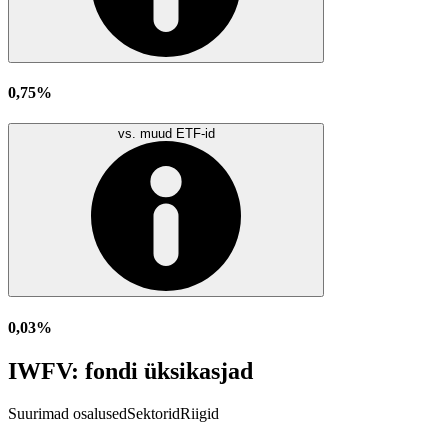
0,75%
vs. muud ETF-id
0,03%
IWFV: fondi üksikasjad
Suurimad osalused
Sektorid
Riigid