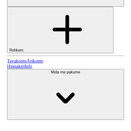
Rohkem
Tavakonto
Tavakonto
Ärikonto
Hinnakiri
Info
Mida me pakume
Lightyeari AI
Ärikonto
Konto tüübid