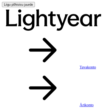
Liigu põhisisu juurde
Tavakonto
Ärikonto