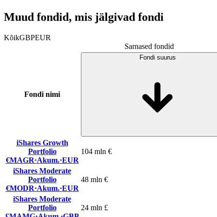
Muud fondid, mis jälgivad fondi
Kõik
GBP
EUR
Sarnased fondid
Fondi suurus
Fondi nimi
iShares Growth
Portfolio
104 mln €
€MAGR
·
Akum.
·
EUR
iShares Moderate
Portfolio
48 mln €
€MODR
·
Akum.
·
EUR
iShares Moderate
Portfolio
24 mln £
£MAMG
·
Akum.
·
GBP