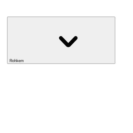
Kasvufond
Rohkem
Lightyeari AI