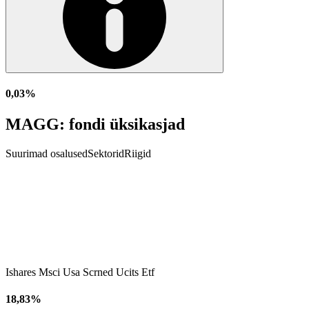
0,03%
MAGG: fondi üksikasjad
Suurimad osalused
Sektorid
Riigid
Ishares Msci Usa Scrned Ucits Etf
18,83%