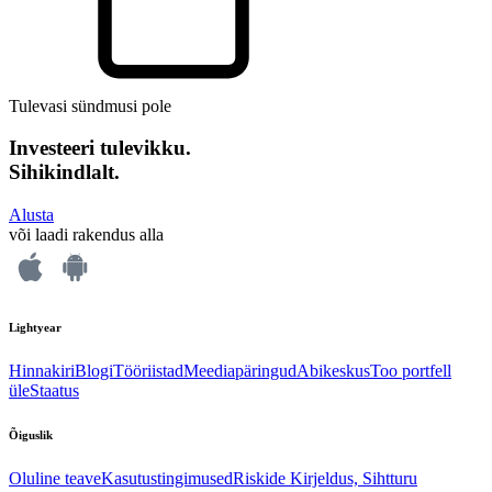
Tulevasi sündmusi pole
Investeeri tulevikku.
Sihikindlalt.
Alusta
või laadi rakendus alla
Lightyear
Hinnakiri
Blogi
Tööriistad
Meediapäringud
Abikeskus
Too portfell
üle
Staatus
Õiguslik
Oluline teave
Kasutustingimused
Riskide Kirjeldus, Sihtturu