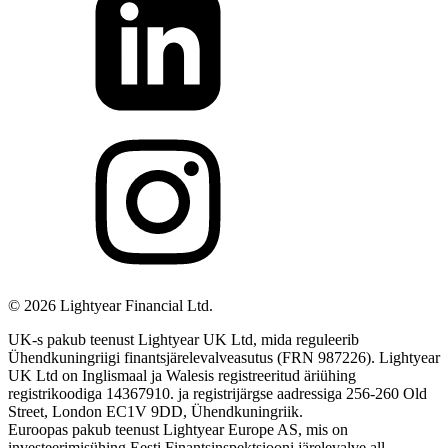
©
2026
Lightyear Financial Ltd.
UK-s pakub teenust Lightyear UK Ltd, mida reguleerib
Ühendkuningriigi finantsjärelevalveasutus (FRN 987226). Lightyear
UK Ltd on Inglismaal ja Walesis registreeritud äriühing
registrikoodiga 14367910. ja registrijärgse aadressiga 256-260 Old
Street, London EC1V 9DD, Ühendkuningriik.
Euroopas pakub teenust Lightyear Europe AS, mis on
investeerimisühing Eesti Finantsinspektsiooni järelevalve all