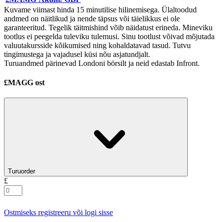
Kuvame viimast hinda 15 minutilise hilinemisega. Ülaltoodud
andmed on näitlikud ja nende täpsus või täielikkus ei ole
garanteeritud. Tegelik täitmishind võib näidatust erineda. Mineviku
tootlus ei peegelda tuleviku tulemusi. Sinu tootlust võivad mõjutada
valuutakursside kõikumised ning kohaldatavad tasud. Tutvu
tingimustega ja vajadusel küsi nõu asjatundjalt.
Turuandmed pärinevad Londoni börsilt ja neid edastab Infront.
£MAGG ost
Turuorder
£
Ostmiseks registreeru või logi sisse