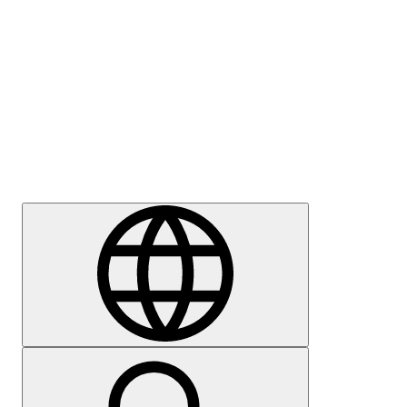
Meedia
Karjäär