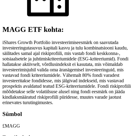
MAGG ETF kohta:
iShares Growth Portfolio investeerimiseesmärk on saavutada
investeeringutasuvus kapitali kasvu ja tulu kombinatsiooni kaudu,
säilitades samal ajal riskiprofiili, mis vastab fondi keskkonna-,
sotsiaalsetele ja juhtimiskriteeriumidele (ESG-kriteeriumid). Fondi
hallatakse aktiivselt, võrdlusindeksit ei kasutata, mis võimaldab
investeerimisjuhil valida oma äranägemisel investeeringuid, mis
vastavad fondi kriteeriumidele. Vähemalt 80% fondi varadest
investeeritakse fondidesse, mis jälgivad indekseid, mis vastavad
prospektis avaldatud teatud ESG-kriteeriumidele. Fondi riskiprofiili
mõõdetakse selle volatiilsuse alusel ning fondi eesmärk on jääda
kindlaksmääratud riskiprofiili piiridesse, muutes varade jaotust
erinevates turutingimustes.
Sümbol
£MAGG