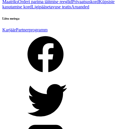
Maatriks
Orderi parima täitmise reeglid
Privaatsuskord
Küpsiste
kasutamise kord
Ligipääsetavuse teatis
Aruanded
Liitu meiega
Karjäär
Partnerprogramm