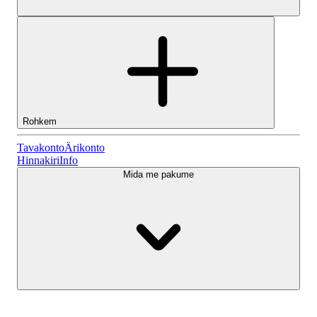
Rohkem
Tavakonto
Tavakonto
Ärikonto
Hinnakiri
Info
Mida me pakume
Lightyeari AI
Ärikonto
Konto tüübid