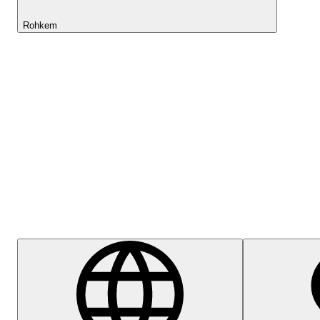
Rohkem
Lightyeari AI
Abikeskus