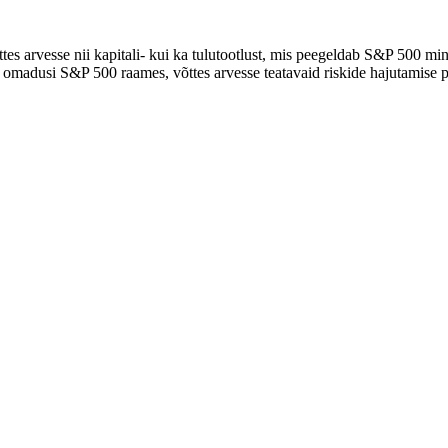
es arvesse nii kapitali- kui ka tulutootlust, mis peegeldab S&P 500 min
 omadusi S&P 500 raames, võttes arvesse teatavaid riskide hajutamise p