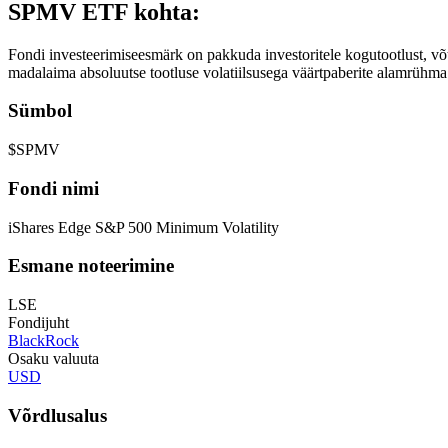
SPMV ETF kohta:
Fondi investeerimiseesmärk on pakkuda investoritele kogutootlust, võtt
madalaima absoluutse tootluse volatiilsusega väärtpaberite alamrühma
Sümbol
$SPMV
Fondi nimi
iShares Edge S&P 500 Minimum Volatility
Esmane noteerimine
LSE
Fondijuht
BlackRock
Osaku valuuta
USD
Võrdlusalus