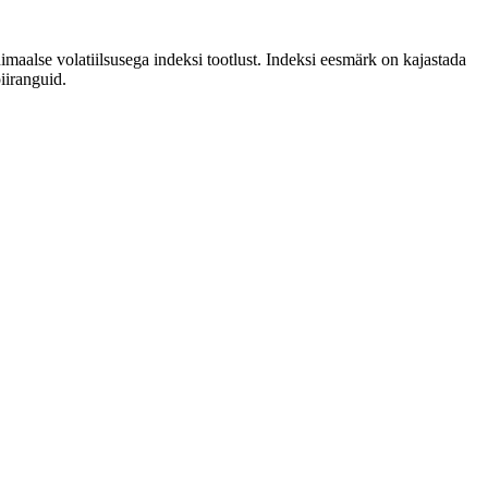
imaalse volatiilsusega indeksi tootlust. Indeksi eesmärk on kajastada
iiranguid.