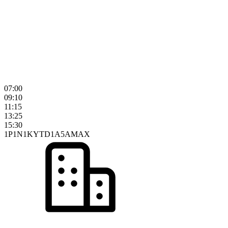
07:00
09:10
11:15
13:25
15:30
1P
1N
1K
YTD
1A
5A
MAX