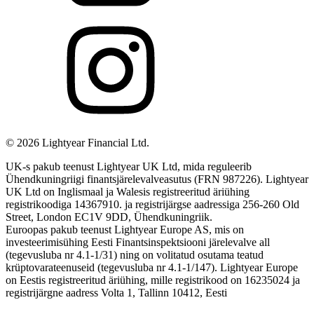
©
2026
Lightyear Financial Ltd.
UK-s pakub teenust Lightyear UK Ltd, mida reguleerib
Ühendkuningriigi finantsjärelevalveasutus (FRN 987226). Lightyear
UK Ltd on Inglismaal ja Walesis registreeritud äriühing
registrikoodiga 14367910. ja registrijärgse aadressiga 256-260 Old
Street, London EC1V 9DD, Ühendkuningriik.
Euroopas pakub teenust Lightyear Europe AS, mis on
investeerimisühing Eesti Finantsinspektsiooni järelevalve all
(tegevusluba nr 4.1-1/31) ning on volitatud osutama teatud
krüptovarateenuseid (tegevusluba nr 4.1-1/147). Lightyear Europe
on Eestis registreeritud äriühing, mille registrikood on 16235024 ja
registrijärgne aadress Volta 1, Tallinn 10412, Eesti