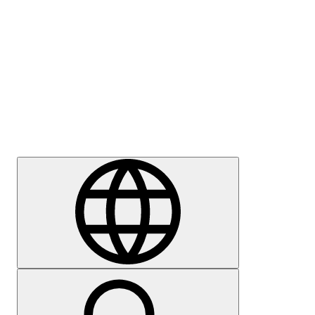
Meedia
Karjäär