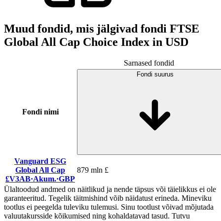
Muud fondid, mis jälgivad fondi FTSE
Global All Cap Choice Index in USD
Sarnased fondid
Fondi suurus
Fondi nimi
Vanguard ESG
Global All Cap
879 mln £
£V3AB
·
Akum.
·
GBP
Ülaltoodud andmed on näitlikud ja nende täpsus või täielikkus ei ole
garanteeritud. Tegelik täitmishind võib näidatust erineda. Mineviku
tootlus ei peegelda tuleviku tulemusi. Sinu tootlust võivad mõjutada
valuutakursside kõikumised ning kohaldatavad tasud. Tutvu