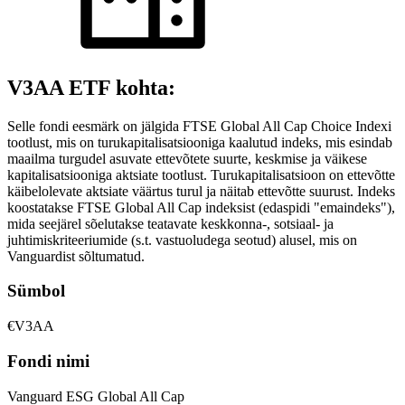
V3AA ETF kohta:
Selle fondi eesmärk on jälgida FTSE Global All Cap Choice Indexi
tootlust, mis on turukapitalisatsiooniga kaalutud indeks, mis esindab
maailma turgudel asuvate ettevõtete suurte, keskmise ja väikese
kapitalisatsiooniga aktsiate tootlust. Turukapitalisatsioon on ettevõtte
käibelolevate aktsiate väärtus turul ja näitab ettevõtte suurust. Indeks
koostatakse FTSE Global All Cap indeksist (edaspidi "emaindeks"),
mida seejärel sõelutakse teatavate keskkonna-, sotsiaal- ja
juhtimiskriteeriumide (s.t. vastuoludega seotud) alusel, mis on
Vanguardist sõltumatud.
Sümbol
€V3AA
Fondi nimi
Vanguard ESG Global All Cap