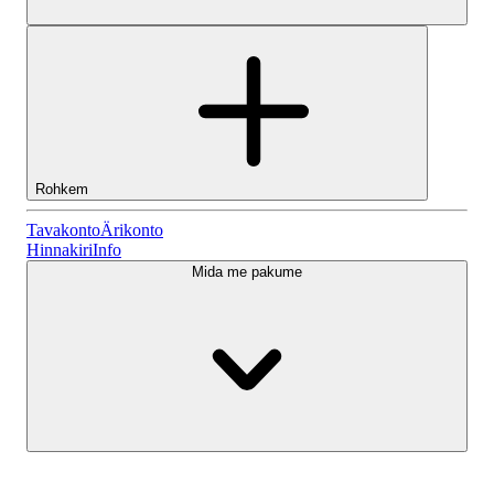
Rohkem
Tavakonto
Tavakonto
Ärikonto
Hinnakiri
Info
Mida me pakume
Lightyeari AI
Ärikonto
Konto tüübid