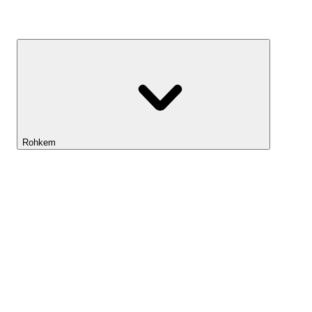
Kasvufond
Rohkem
Lightyeari AI