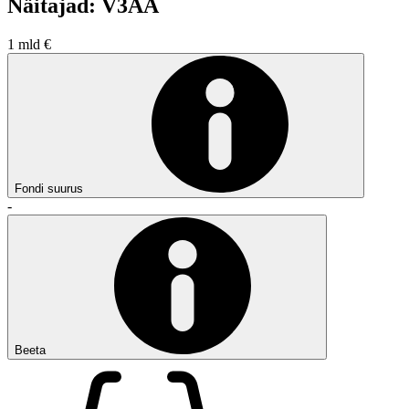
Näitajad: V3AA
1 mld €
Fondi suurus
-
Beeta