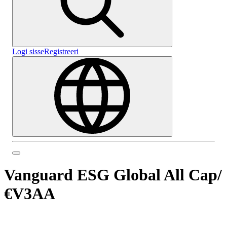
Logi sisse
Registreeri
Vanguard ESG Global All Cap
/
€V3AA