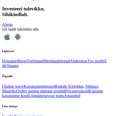
Investeeri tulevikku.
Sihikindlalt.
Alusta
või laadi rakendus alla
Lightyear
Hinnakiri
Blogi
Tööriistad
Meediapäringud
Abikeskus
Too portfell
üle
Staatus
Õiguslik
Oluline teave
Kasutustingimused
Riskide Kirjeldus, Sihtturu
Maatriks
Orderi parima täitmise reeglid
Privaatsuskord
Küpsiste
kasutamise kord
Ligipääsetavuse teatis
Aruanded
Liitu meiega