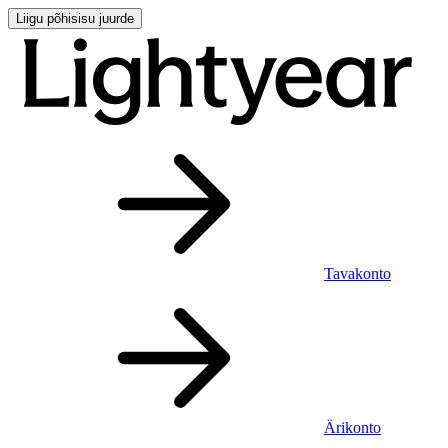
Liigu põhisisu juurde
Tavakonto
Ärikonto