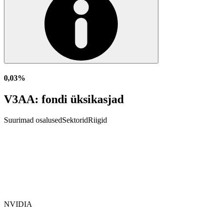
0,03%
V3AA: fondi üksikasjad
Suurimad osalused
Sektorid
Riigid
NVIDIA