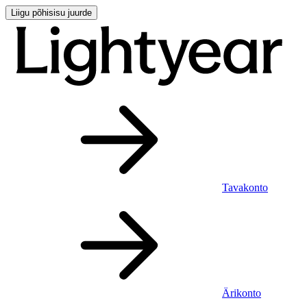
Liigu põhisisu juurde
Tavakonto
Ärikonto