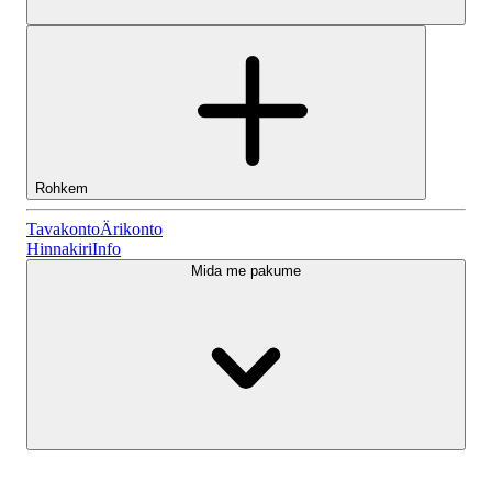
Rohkem
Tavakonto
Tavakonto
Ärikonto
Hinnakiri
Info
Mida me pakume
Lightyeari AI
Ärikonto
Konto tüübid