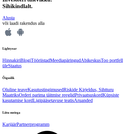
Sihikindlalt.
Alusta
või laadi rakendus alla
Lightyear
Hinnakiri
Blogi
Tööriistad
Meediapäringud
Abikeskus
Too portfell
üle
Staatus
Õiguslik
Oluline teave
Kasutustingimused
Riskide Kirjeldus, Sihtturu
Maatriks
Orderi parima täitmise reeglid
Privaatsuskord
Küpsiste
kasutamise kord
Ligipääsetavuse teatis
Aruanded
Liitu meiega
Karjäär
Partnerprogramm