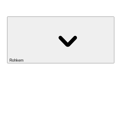
Kasvufond
Rohkem
Lightyeari AI