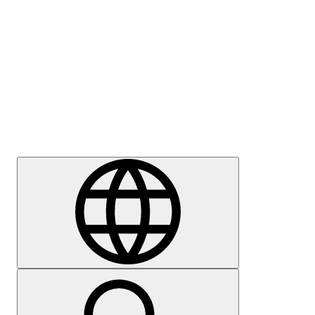
Meedia
Karjäär