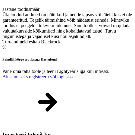
aastane tootlusmäär
Ülaltoodud andmed on näitlikud ja nende täpsus või täielikkus ei ole
garanteeritud. Tegelik täitmishind võib näidatust erineda. Mineviku
tootlus ei peegelda tuleviku tulemusi. Sinu tootlust võivad mõjutada
valuutakursside kõikumised ning kohaldatavad tasud. Tutvu
tingimustega ja vajadusel küsi nõu asjatundjalt.
Turuandmeid esitab Blackrock.
%
Paindlik kõrge tootlusega Kasvufond
Pane oma raha tööle ja teeni Lightyearis iga kuu intressi.
Alustamiseks registreeru või logi sisse
Investeeri tulevikku.