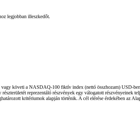
hoz legjobban illeszkedőt.
el vagy követi a NASDAQ-100 fiktív index (nettó összhozam) USD-ben k
gy részterületét reprezentáló részvények egy válogatott részvényeinek
határozott kritériumok alapján történik. A cél elérése érdekében az Al