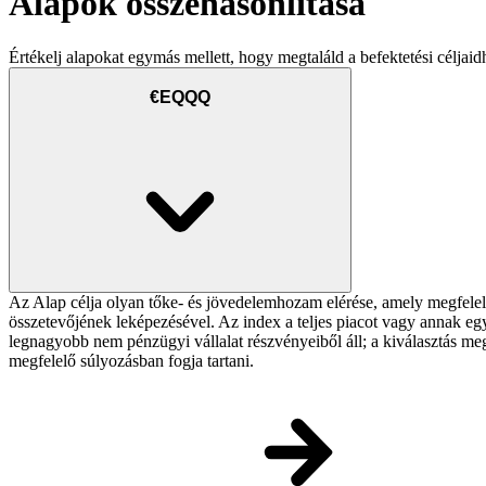
Alapok összehasonlítása
Értékelj alapokat egymás mellett, hogy megtaláld a befektetési céljaid
€EQQQ
Az Alap célja olyan tőke- és jövedelemhozam elérése, amely megfel
összetevőjének leképezésével. Az index a teljes piacot vagy annak e
legnagyobb nem pénzügyi vállalat részvényeiből áll; a kiválasztás meg
megfelelő súlyozásban fogja tartani.