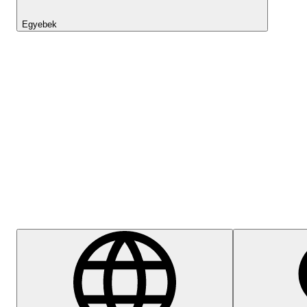
Egyebek
Lightyear AI
Súgóközpont