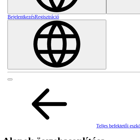
Bejelentkezés
Regisztráció
Teljes befektetői eszk