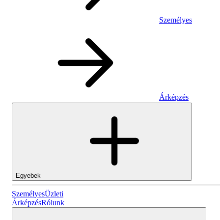
Személyes
Árképzés
Egyebek
Személyes
Személyes
Üzleti
Árképzés
Rólunk