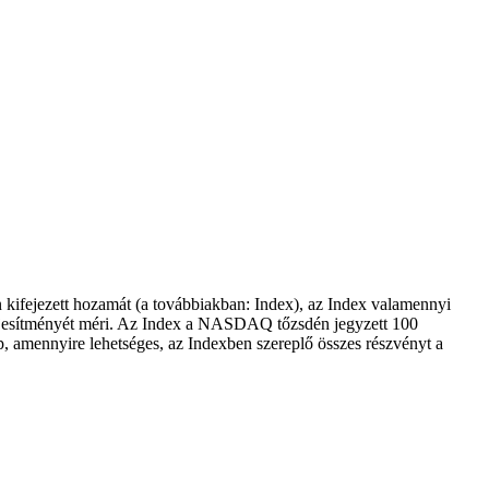
ifejezett hozamát (a továbbiakban: Index), az Index valamennyi
 teljesítményét méri. Az Index a NASDAQ tőzsdén jegyzett 100
ap, amennyire lehetséges, az Indexben szereplő összes részvényt a