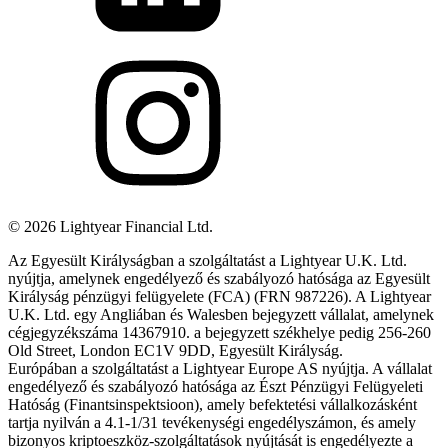
©
2026
Lightyear Financial Ltd.
Az Egyesült Királyságban a szolgáltatást a Lightyear U.K. Ltd.
nyújtja, amelynek engedélyező és szabályozó hatósága az Egyesült
Királyság pénzügyi felügyelete (FCA) (FRN 987226). A Lightyear
U.K. Ltd. egy Angliában és Walesben bejegyzett vállalat, amelynek
cégjegyzékszáma 14367910. a bejegyzett székhelye pedig 256-260
Old Street, London EC1V 9DD, Egyesült Királyság.
Európában a szolgáltatást a Lightyear Europe AS nyújtja. A vállalat
engedélyező és szabályozó hatósága az Észt Pénzügyi Felügyeleti
Hatóság (Finantsinspektsioon), amely befektetési vállalkozásként
tartja nyilván a 4.1-1/31 tevékenységi engedélyszámon, és amely
bizonyos kriptoeszköz-szolgáltatások nyújtását is engedélyezte a