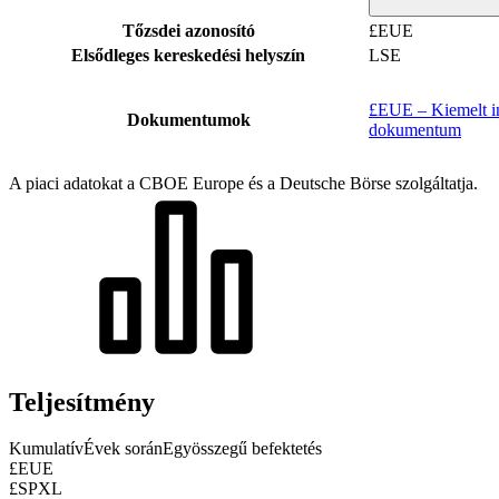
Tőzsdei azonosító
£EUE
Elsődleges kereskedési helyszín
LSE
£EUE – Kiemelt in
Dokumentumok
dokumentum
A piaci adatokat a CBOE Europe és a Deutsche Börse szolgáltatja.
Teljesítmény
Kumulatív
Évek során
Egyösszegű befektetés
£EUE
£SPXL