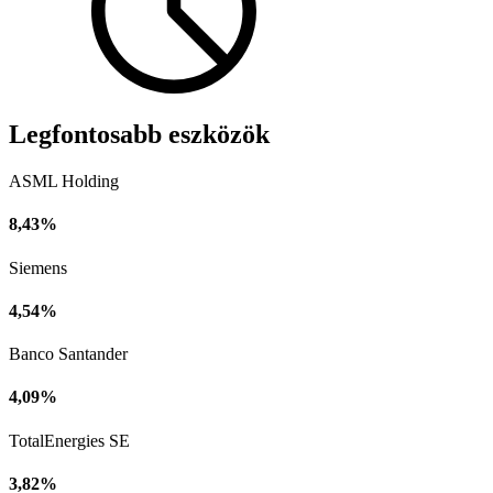
Legfontosabb eszközök
ASML Holding
8,43%
Siemens
4,54%
Banco Santander
4,09%
TotalEnergies SE
3,82%