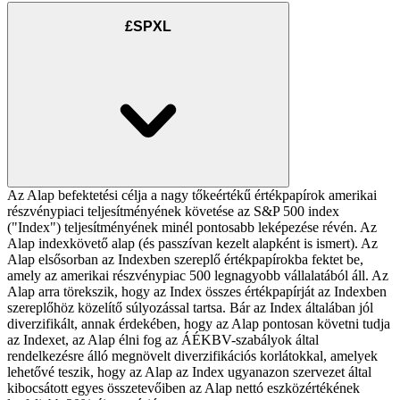
£SPXL
Az Alap befektetési célja a nagy tőkeértékű értékpapírok amerikai
részvénypiaci teljesítményének követése az S&P 500 index
("Index") teljesítményének minél pontosabb leképezése révén. Az
Alap indexkövető alap (és passzívan kezelt alapként is ismert). Az
Alap elsősorban az Indexben szereplő értékpapírokba fektet be,
amely az amerikai részvénypiac 500 legnagyobb vállalatából áll. Az
Alap arra törekszik, hogy az Index összes értékpapírját az Indexben
szereplőhöz közelítő súlyozással tartsa. Bár az Index általában jól
diverzifikált, annak érdekében, hogy az Alap pontosan követni tudja
az Indexet, az Alap élni fog az ÁÉKBV-szabályok által
rendelkezésre álló megnövelt diverzifikációs korlátokkal, amelyek
lehetővé teszik, hogy az Alap az Index ugyanazon szervezet által
kibocsátott egyes összetevőiben az Alap nettó eszközértékének