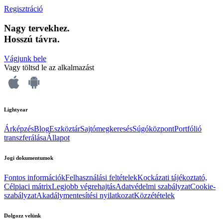
Regisztráció
Nagy tervekhez.
Hosszú távra.
Vágjunk bele
Vagy töltsd le az alkalmazást
Lightyear
Árképzés
Blog
Eszköztár
Sajtómegkeresés
Súgóközpont
Portfólió
transzferálása
Állapot
Jogi dokumentumok
Fontos információk
Felhasználási feltételek
Kockázati tájékoztató,
Célpiaci mátrix
Legjobb végrehajtás
Adatvédelmi szabályzat
Cookie-
szabályzat
Akadálymentesítési nyilatkozat
Közzétételek
Dolgozz velünk