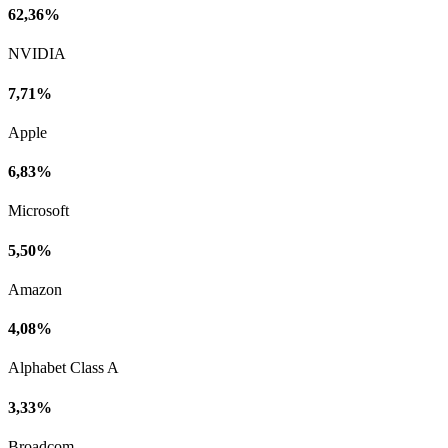
62,36%
NVIDIA
7,71%
Apple
6,83%
Microsoft
5,50%
Amazon
4,08%
Alphabet Class A
3,33%
Broadcom