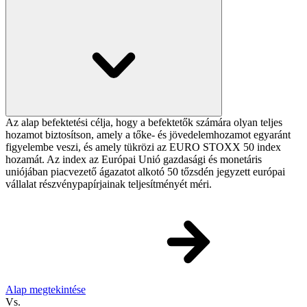
Az alap befektetési célja, hogy a befektetők számára olyan teljes
hozamot biztosítson, amely a tőke- és jövedelemhozamot egyaránt
figyelembe veszi, és amely tükrözi az EURO STOXX 50 index
hozamát. Az index az Európai Unió gazdasági és monetáris
uniójában piacvezető ágazatot alkotó 50 tőzsdén jegyzett európai
vállalat részvénypapírjainak teljesítményét méri.
Alap megtekintése
Vs.