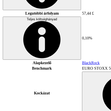
Legutóbbi árfolyam
57,44 £
Teljes költséghányad
0,10%
Alapkezelő
BlackRock
Benchmark
EURO STOXX 5
Kockázat