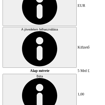
EUR
A jövedelem felhasználása
Kifizető
Alap mérete
5 Mrd £
Béta
1,00