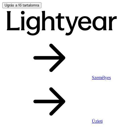
Ugrás a fő tartalomra
Személyes
Üzleti