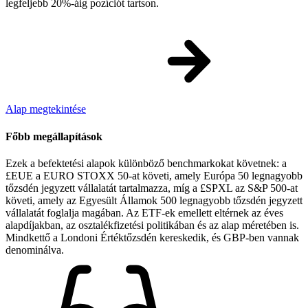
legfeljebb 20%-áig pozíciót tartson.
Alap megtekintése
Főbb megállapítások
Ezek a befektetési alapok különböző benchmarkokat követnek: a
£EUE a EURO STOXX 50-at követi, amely Európa 50 legnagyobb
tőzsdén jegyzett vállalatát tartalmazza, míg a £SPXL az S&P 500-at
követi, amely az Egyesült Államok 500 legnagyobb tőzsdén jegyzett
vállalatát foglalja magában. Az ETF-ek emellett eltérnek az éves
alapdíjakban, az osztalékfizetési politikában és az alap méretében is.
Mindkettő a Londoni Értéktőzsdén kereskedik, és GBP-ben vannak
denominálva.