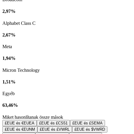
2,97%
Alphabet Class C
2,67%
Meta
1,94%
Micron Technology
1,51%
Egyéb
63,46%
Miket hasonlítanak össze mások
£EUE és €EUEA
£EUE és £CS51
£EUE és £SEMA
£EUE és €EUNM
£EUE és £VWRL
£EUE és $VWRD