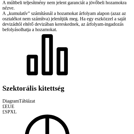
A múltbeli teljesítmény nem jelent garanciát a jövőbeli hozamokra
nézve.
A „kumulatív” számításnál a hozamokat árfolyam alapon (azaz az
osztalékot nem számítva) jelenítjük meg. Ha egy eszközzel a saját
devizádtól eltérő devizában kereskednek, az árfolyam-ingadozás
befolyásolhatja a hozamokat.
Szektorális kitettség
Diagram
Táblázat
£EUE
£SPXL