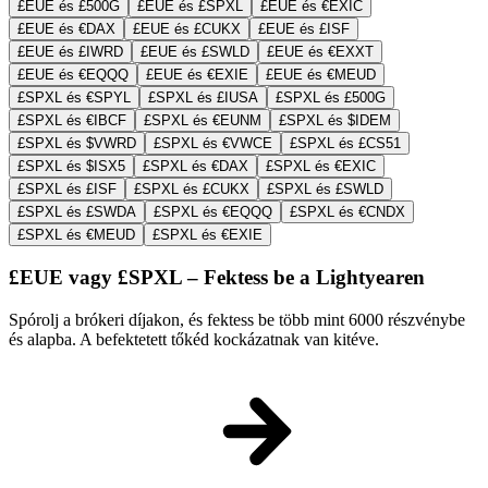
£EUE és £500G
£EUE és £SPXL
£EUE és €EXIC
£EUE és €DAX
£EUE és £CUKX
£EUE és £ISF
£EUE és £IWRD
£EUE és £SWLD
£EUE és €EXXT
£EUE és €EQQQ
£EUE és €EXIE
£EUE és €MEUD
£SPXL és €SPYL
£SPXL és £IUSA
£SPXL és £500G
£SPXL és €IBCF
£SPXL és €EUNM
£SPXL és $IDEM
£SPXL és $VWRD
£SPXL és €VWCE
£SPXL és £CS51
£SPXL és $ISX5
£SPXL és €DAX
£SPXL és €EXIC
£SPXL és £ISF
£SPXL és £CUKX
£SPXL és £SWLD
£SPXL és £SWDA
£SPXL és €EQQQ
£SPXL és €CNDX
£SPXL és €MEUD
£SPXL és €EXIE
£EUE vagy £SPXL – Fektess be a Lightyearen
Spórolj a brókeri díjakon, és fektess be több mint 6000 részvénybe
és alapba. A befektetett tőkéd kockázatnak van kitéve.