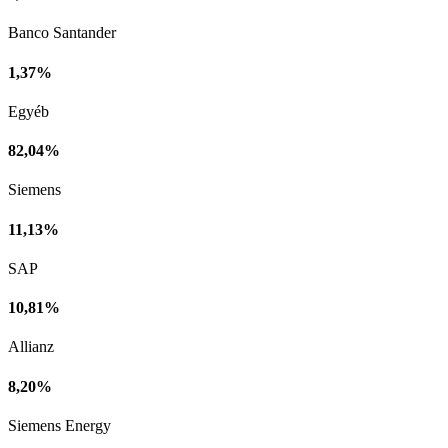
Banco Santander
1,37%
Egyéb
82,04%
Siemens
11,13%
SAP
10,81%
Allianz
8,20%
Siemens Energy