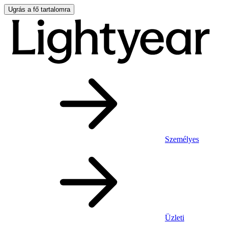
Ugrás a fő tartalomra
Személyes
Üzleti