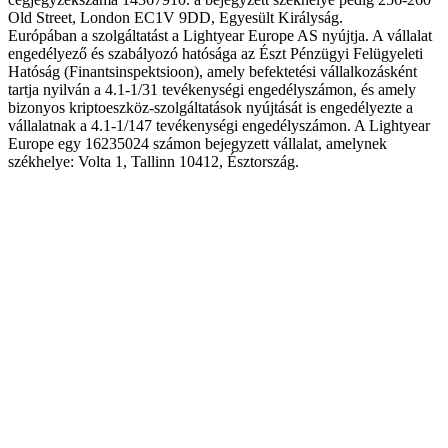
Old Street, London EC1V 9DD, Egyesült Királyság.
Európában a szolgáltatást a Lightyear Europe AS nyújtja. A vállalat
engedélyező és szabályozó hatósága az Észt Pénzügyi Felügyeleti
Hatóság (Finantsinspektsioon), amely befektetési vállalkozásként
tartja nyilván a 4.1-1/31 tevékenységi engedélyszámon, és amely
bizonyos kriptoeszköz-szolgáltatások nyújtását is engedélyezte a
vállalatnak a 4.1-1/147 tevékenységi engedélyszámon. A Lightyear
Europe egy 16235024 számon bejegyzett vállalat, amelynek
székhelye: Volta 1, Tallinn 10412, Észtország.