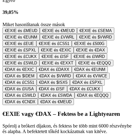
Egyéb
39,05%
Miket hasonlítanak össze mások
€EXIE és £MEUD
€EXIE és €MEUD
€EXIE és £SEMA
€EXIE és €EUNM
€EXIE és £VWRL
€EXIE és $VWRD
€EXIE és £EUE
€EXIE és £CS51
€EXIE és £500G
€EXIE és £SPXL
€EXIE és €EXIC
€EXIE és €DAX
€EXIE és £CUKX
€EXIE és £ISF
€EXIE és £IWRD
€EXIE és £SWLD
€EXIE és €EXXT
€EXIE és €EQQQ
€DAX és €EXIC
€DAX és £DAXX
€DAX és €EUNM
€DAX és $IDEM
€DAX és $VWRD
€DAX és €VWCE
€DAX és £CS51
€DAX és $ISX5
€DAX és £SPXL
€DAX és £IUSA
€DAX és £ISF
€DAX és £CUKX
€DAX és £SWLD
€DAX és £SWDA
€DAX és €EQQQ
€DAX és €CNDX
€DAX és €MEUD
€EXIE vagy €DAX – Fektess be a Lightyearen
Spórolj a brókeri díjakon, és fektess be több mint 6000 részvénybe
és alapba. A befektetett tőkéd kockázatnak van kitéve.