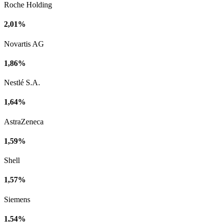
Roche Holding
2,01%
Novartis AG
1,86%
Nestlé S.A.
1,64%
AstraZeneca
1,59%
Shell
1,57%
Siemens
1,54%