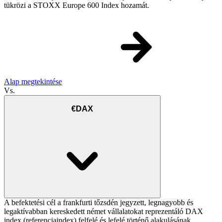
tükrözi a STOXX Europe 600 Index hozamát.
Alap megtekintése
Vs.
€DAX
A befektetési cél a frankfurti tőzsdén jegyzett, legnagyobb és
legaktívabban kereskedett német vállalatokat reprezentáló DAX
index (referenciaindex) felfelé és lefelé történő alakulásának