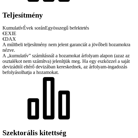
Teljesítmény
Kumulatív
Évek során
Egyösszegű befektetés
€EXIE
€DAX
A múltbeli teljesítmény nem jelent garanciát a jövőbeli hozamokra
nézve.
A „kumulatív” számításnál a hozamokat árfolyam alapon (azaz az
osztalékot nem számítva) jelenítjük meg. Ha egy eszközzel a saját
devizádtól eltérő devizában kereskednek, az árfolyam-ingadozás
befolyásolhatja a hozamokat.
Szektorális kitettség