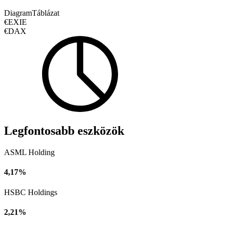
Diagram
Táblázat
€EXIE
€DAX
Legfontosabb eszközök
ASML Holding
4,17%
HSBC Holdings
2,21%