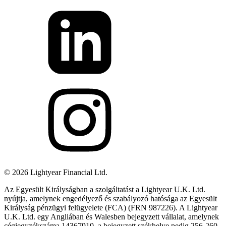
©
2026
Lightyear Financial Ltd.
Az Egyesült Királyságban a szolgáltatást a Lightyear U.K. Ltd.
nyújtja, amelynek engedélyező és szabályozó hatósága az Egyesült
Királyság pénzügyi felügyelete (FCA) (FRN 987226). A Lightyear
U.K. Ltd. egy Angliában és Walesben bejegyzett vállalat, amelynek
cégjegyzékszáma 14367910. a bejegyzett székhelye pedig 256-260