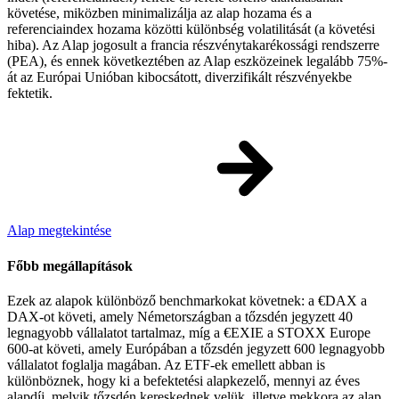
követése, miközben minimalizálja az alap hozama és a
referenciaindex hozama közötti különbség volatilitását (a követési
hiba). Az Alap jogosult a francia részvénytakarékossági rendszerre
(PEA), és ennek következtében az Alap eszközeinek legalább 75%-
át az Európai Unióban kibocsátott, diverzifikált részvényekbe
fektetik.
Alap megtekintése
Főbb megállapítások
Ezek az alapok különböző benchmarkokat követnek: a €DAX a
DAX-ot követi, amely Németországban a tőzsdén jegyzett 40
legnagyobb vállalatot tartalmaz, míg a €EXIE a STOXX Europe
600-at követi, amely Európában a tőzsdén jegyzett 600 legnagyobb
vállalatot foglalja magában. Az ETF-ek emellett abban is
különböznek, hogy ki a befektetési alapkezelő, mennyi az éves
alapdíj, melyik tőzsdén kereskednek velük, illetve mekkora az alap