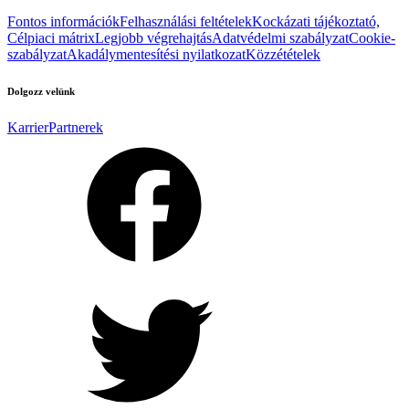
Fontos információk
Felhasználási feltételek
Kockázati tájékoztató,
Célpiaci mátrix
Legjobb végrehajtás
Adatvédelmi szabályzat
Cookie-
szabályzat
Akadálymentesítési nyilatkozat
Közzétételek
Dolgozz velünk
Karrier
Partnerek