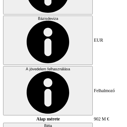
Bázisdeviza
EUR
A jövedelem felhasználása
Felhalmozó
Alap mérete
902 M €
Béta