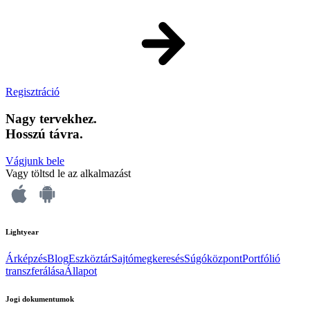
Regisztráció
Nagy tervekhez.
Hosszú távra.
Vágjunk bele
Vagy töltsd le az alkalmazást
Lightyear
Árképzés
Blog
Eszköztár
Sajtómegkeresés
Súgóközpont
Portfólió
transzferálása
Állapot
Jogi dokumentumok