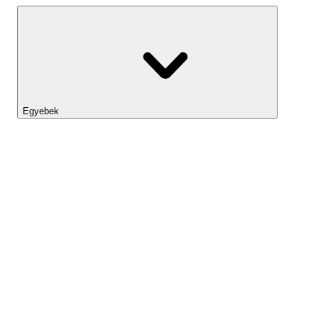
Egyebek
Lightyear AI
Eszköztár