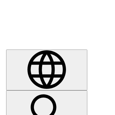
Sajtómegkeresés
Karrier