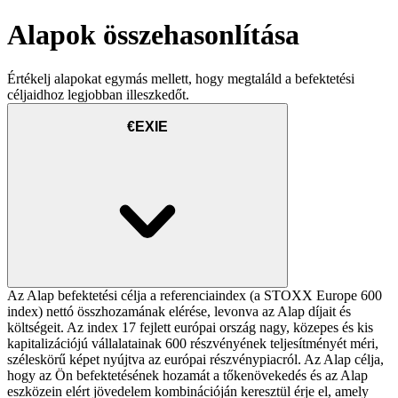
Alapok összehasonlítása
Értékelj alapokat egymás mellett, hogy megtaláld a befektetési
céljaidhoz legjobban illeszkedőt.
€EXIE
Az Alap befektetési célja a referenciaindex (a STOXX Europe 600
index) nettó összhozamának elérése, levonva az Alap díjait és
költségeit. Az index 17 fejlett európai ország nagy, közepes és kis
kapitalizációjú vállalatainak 600 részvényének teljesítményét méri,
széleskörű képet nyújtva az európai részvénypiacról. Az Alap célja,
hogy az Ön befektetésének hozamát a tőkenövekedés és az Alap
eszközein elért jövedelem kombinációján keresztül érje el, amely