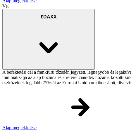
Alap megtekintése
Vs.
£DAXX
A befektetési cél a frankfurti tőzsdén jegyzett, legnagyobb és legakt
minimalizálja az alap hozama és a referenciaindex hozama közötti külö
eszközeinek legalább 75%-át az Európai Unióban kibocsátott, diverzif
Alap megtekintése