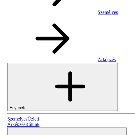
Személyes
Árképzés
Egyebek
Személyes
Személyes
Üzleti
Árképzés
Rólunk