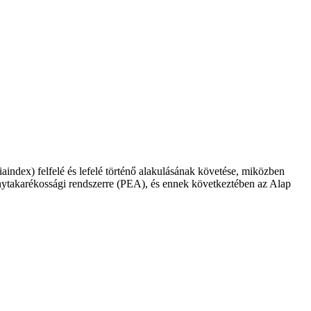
iaindex) felfelé és lefelé történő alakulásának követése, miközben
vénytakarékossági rendszerre (PEA), és ennek következtében az Alap