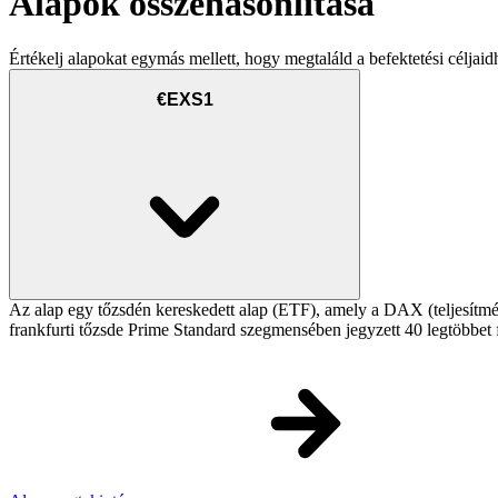
Alapok összehasonlítása
Értékelj alapokat egymás mellett, hogy megtaláld a befektetési céljaid
€EXS1
Az alap egy tőzsdén kereskedett alap (ETF), amely a DAX (teljesítmény
frankfurti tőzsde Prime Standard szegmensében jegyzett 40 legtöbbet f