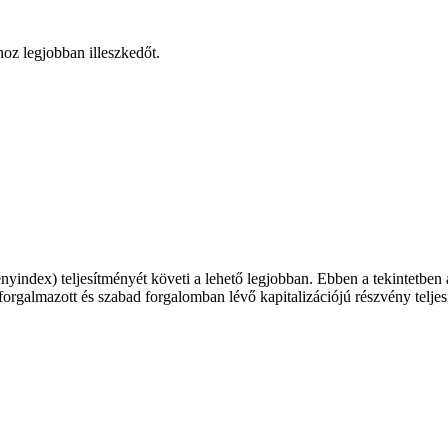
hoz legjobban illeszkedőt.
index) teljesítményét követi a lehető legjobban. Ebben a tekintetben a
orgalmazott és szabad forgalomban lévő kapitalizációjú részvény teljes