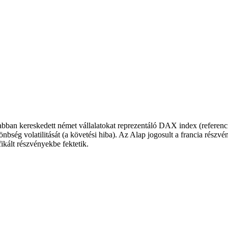
ívabban kereskedett német vállalatokat reprezentáló DAX index (referenc
nbség volatilitását (a követési hiba). Az Alap jogosult a francia rész
ikált részvényekbe fektetik.