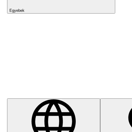
Egyebek
Lightyear AI
Súgóközpont