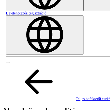
Bejelentkezés
Regisztráció
Teljes befektetői eszk