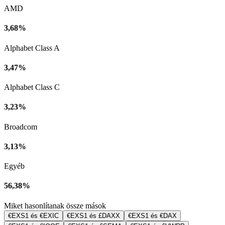
AMD
3,68%
Alphabet Class A
3,47%
Alphabet Class C
3,23%
Broadcom
3,13%
Egyéb
56,38%
Miket hasonlítanak össze mások
€EXS1 és €EXIC
€EXS1 és £DAXX
€EXS1 és €DAX