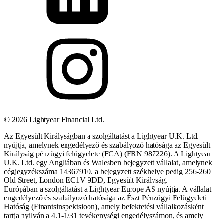
©
2026
Lightyear Financial Ltd.
Az Egyesült Királyságban a szolgáltatást a Lightyear U.K. Ltd.
nyújtja, amelynek engedélyező és szabályozó hatósága az Egyesült
Királyság pénzügyi felügyelete (FCA) (FRN 987226). A Lightyear
U.K. Ltd. egy Angliában és Walesben bejegyzett vállalat, amelynek
cégjegyzékszáma 14367910. a bejegyzett székhelye pedig 256-260
Old Street, London EC1V 9DD, Egyesült Királyság.
Európában a szolgáltatást a Lightyear Europe AS nyújtja. A vállalat
engedélyező és szabályozó hatósága az Észt Pénzügyi Felügyeleti
Hatóság (Finantsinspektsioon), amely befektetési vállalkozásként
tartja nyilván a 4.1-1/31 tevékenységi engedélyszámon, és amely