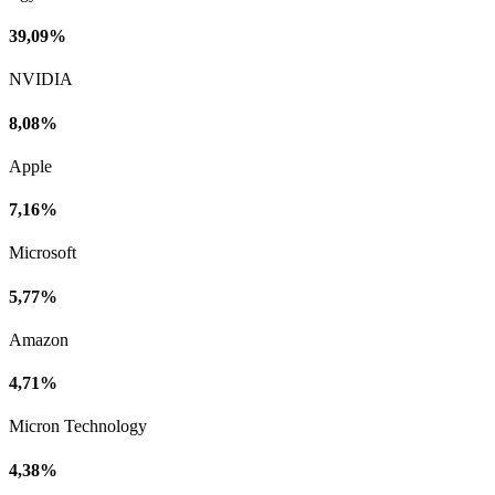
39,09%
NVIDIA
8,08%
Apple
7,16%
Microsoft
5,77%
Amazon
4,71%
Micron Technology
4,38%