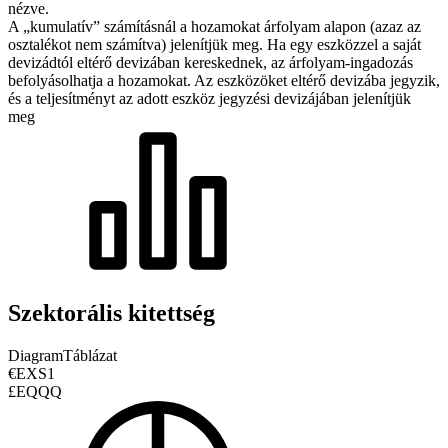
nézve.
A „kumulatív” számításnál a hozamokat árfolyam alapon (azaz az
osztalékot nem számítva) jelenítjük meg. Ha egy eszközzel a saját
devizádtól eltérő devizában kereskednek, az árfolyam-ingadozás
befolyásolhatja a hozamokat.
Az eszközöket eltérő devizába jegyzik,
és a teljesítményt az adott eszköz jegyzési devizájában jelenítjük
meg
Szektorális kitettség
Diagram
Táblázat
€EXS1
£EQQQ