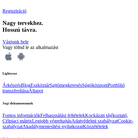
Regisztráció
Nagy tervekhez.
Hosszú távra.
Vágjunk bele
Vagy töltsd le az alkalmazást
Lightyear
Árképzés
Blog
Eszköztár
Sajtómegkeresés
Súgóközpont
Portfólió
transzferálása
Állapot
Jogi dokumentumok
Fontos információk
Felhasználási feltételek
Kockázati tájékoztató,
Célpiaci mátrix
Legjobb végrehajtás
Adatvédelmi szabályzat
Cookie-
szabályzat
Akadálymentesítési nyilatkozat
Közzétételek