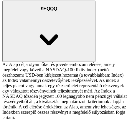
£EQQQ
Az Alap célja olyan tőke- és jövedelemhozam elérése, amely
megfelel vagy követi a NASDAQ-100 fiktív index (nettó
összhozam) USD-ben kifejezett hozamát (a továbbiakban: Index),
az Index valamennyi összetevőjének leképezésével. Az index a
teljes piacot vagy annak egy részterületét reprezentáló részvények
egy válogatott részvényeinek teljesítményét méri. Az Index a
NASDAQ tőzsdén jegyzett 100 legnagyobb nem pénzügyi vállalat
részvényeiből áll; a kiválasztás meghatározott kritériumok alapján
történik. A cél elérése érdekében az Alap, amennyire lehetséges, az
Indexben szereplő összes részvényt a megfelelő súlyozásban fogja
tartani.