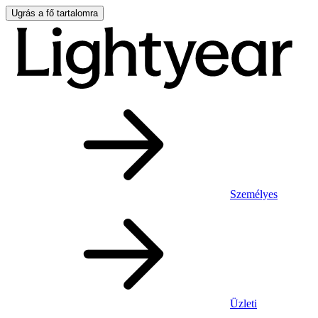
Ugrás a fő tartalomra
Személyes
Üzleti