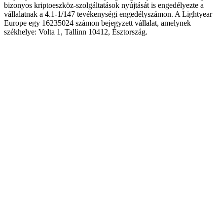
bizonyos kriptoeszköz-szolgáltatások nyújtását is engedélyezte a
vállalatnak a 4.1-1/147 tevékenységi engedélyszámon. A Lightyear
Europe egy 16235024 számon bejegyzett vállalat, amelynek
székhelye: Volta 1, Tallinn 10412, Észtország.