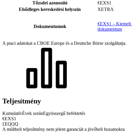
Tőzsdei azonosító
€EXS1
Elsődleges kereskedési helyszín
XETRA
€EXS1 – Kiemelt i
Dokumentumok
dokumentum
A piaci adatokat a CBOE Europe és a Deutsche Börse szolgáltatja.
Teljesítmény
Kumulatív
Évek során
Egyösszegű befektetés
€EXS1
£EQQQ
A múltbeli teljesítmény nem jelent garanciát a jövőbeli hozamokra