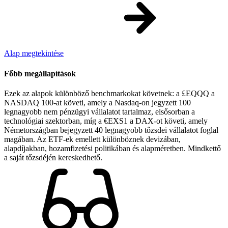
Alap megtekintése
Főbb megállapítások
Ezek az alapok különböző benchmarkokat követnek: a £EQQQ a
NASDAQ 100-at követi, amely a Nasdaq-on jegyzett 100
legnagyobb nem pénzügyi vállalatot tartalmaz, elsősorban a
technológiai szektorban, míg a €EXS1 a DAX-ot követi, amely
Németországban bejegyzett 40 legnagyobb tőzsdei vállalatot foglal
magában. Az ETF-ek emellett különböznek devizában,
alapdíjakban, hozamfizetési politikában és alapméretben. Mindkettő
a saját tőzsdéjén kereskedhető.