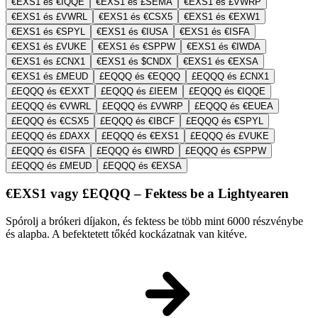
€EXS1 és €IQQE
€EXS1 és £SEMA
€EXS1 és £VWRP
€EXS1 és £VWRL
€EXS1 és €CSX5
€EXS1 és €EXW1
€EXS1 és €SPYL
€EXS1 és €IUSA
€EXS1 és €ISFA
€EXS1 és £VUKE
€EXS1 és €SPPW
€EXS1 és €IWDA
€EXS1 és £CNX1
€EXS1 és $CNDX
€EXS1 és €EXSA
€EXS1 és £MEUD
£EQQQ és €EQQQ
£EQQQ és £CNX1
£EQQQ és €EXXT
£EQQQ és £IEEM
£EQQQ és €IQQE
£EQQQ és €VWRL
£EQQQ és £VWRP
£EQQQ és €EUEA
£EQQQ és €CSX5
£EQQQ és €IBCF
£EQQQ és €SPYL
£EQQQ és £DAXX
£EQQQ és €EXS1
£EQQQ és £VUKE
£EQQQ és €ISFA
£EQQQ és €IWRD
£EQQQ és €SPPW
£EQQQ és £MEUD
£EQQQ és €EXSA
€EXS1 vagy £EQQQ – Fektess be a Lightyearen
Spórolj a brókeri díjakon, és fektess be több mint 6000 részvénybe
és alapba. A befektetett tőkéd kockázatnak van kitéve.