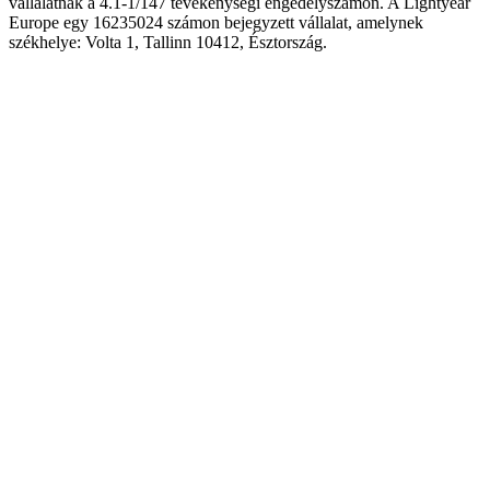
vállalatnak a 4.1-1/147 tevékenységi engedélyszámon. A Lightyear
Europe egy 16235024 számon bejegyzett vállalat, amelynek
székhelye: Volta 1, Tallinn 10412, Észtország.