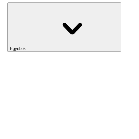
Egyebek
Lightyear AI
Eszköztár