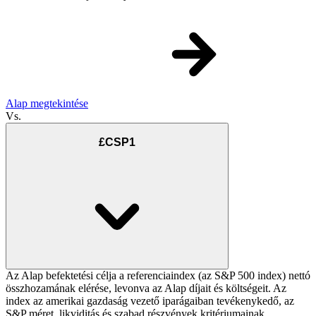
Alap megtekintése
Vs.
£CSP1
Az Alap befektetési célja a referenciaindex (az S&P 500 index) nettó
összhozamának elérése, levonva az Alap díjait és költségeit. Az
index az amerikai gazdaság vezető iparágaiban tevékenykedő, az
S&P méret, likviditás és szabad részvények kritériumainak