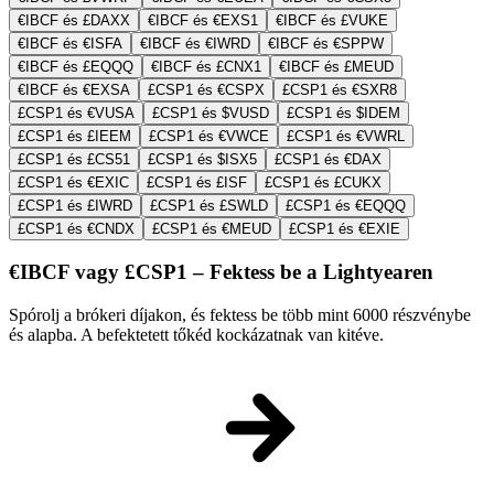
€IBCF és £DAXX
€IBCF és €EXS1
€IBCF és £VUKE
€IBCF és €ISFA
€IBCF és €IWRD
€IBCF és €SPPW
€IBCF és £EQQQ
€IBCF és £CNX1
€IBCF és £MEUD
€IBCF és €EXSA
£CSP1 és €CSPX
£CSP1 és €SXR8
£CSP1 és €VUSA
£CSP1 és $VUSD
£CSP1 és $IDEM
£CSP1 és £IEEM
£CSP1 és €VWCE
£CSP1 és €VWRL
£CSP1 és £CS51
£CSP1 és $ISX5
£CSP1 és €DAX
£CSP1 és €EXIC
£CSP1 és £ISF
£CSP1 és £CUKX
£CSP1 és £IWRD
£CSP1 és £SWLD
£CSP1 és €EQQQ
£CSP1 és €CNDX
£CSP1 és €MEUD
£CSP1 és €EXIE
€IBCF vagy £CSP1 – Fektess be a Lightyearen
Spórolj a brókeri díjakon, és fektess be több mint 6000 részvénybe
és alapba. A befektetett tőkéd kockázatnak van kitéve.