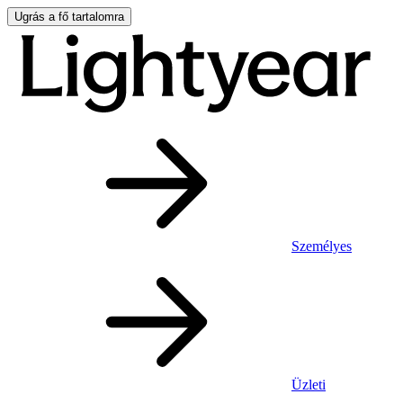
Ugrás a fő tartalomra
Személyes
Üzleti