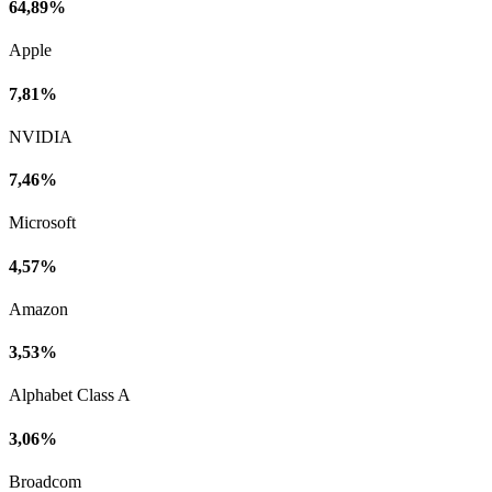
64,89%
Apple
7,81%
NVIDIA
7,46%
Microsoft
4,57%
Amazon
3,53%
Alphabet Class A
3,06%
Broadcom