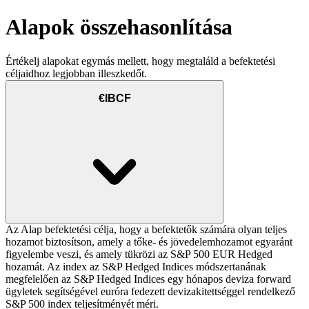
Alapok összehasonlítása
Értékelj alapokat egymás mellett, hogy megtaláld a befektetési
céljaidhoz legjobban illeszkedőt.
€IBCF
Az Alap befektetési célja, hogy a befektetők számára olyan teljes
hozamot biztosítson, amely a tőke- és jövedelemhozamot egyaránt
figyelembe veszi, és amely tükrözi az S&P 500 EUR Hedged
hozamát. Az index az S&P Hedged Indices módszertanának
megfelelően az S&P Hedged Indices egy hónapos deviza forward
ügyletek segítségével euróra fedezett devizakitettséggel rendelkező
S&P 500 index teljesítményét méri.