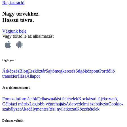
Regisztráció
Nagy tervekhez.
Hosszú távra.
Vágjunk bele
Vagy töltsd le az alkalmazást
Lightyear
Árképzés
Blog
Eszköztár
Sajtómegkeresés
Súgóközpont
Portfólió
transzferálása
Állapot
Jogi dokumentumok
Fontos információk
Felhasználási feltételek
Kockázati tájékoztató,
Célpiaci mátrix
Legjobb végrehajtás
Adatvédelmi szabályzat
Cookie-
szabályzat
Akadálymentesítési nyilatkozat
Közzétételek
Dolgozz velünk