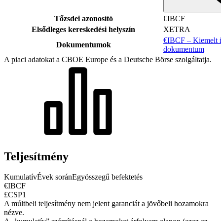
Tőzsdei azonosító
€IBCF
Elsődleges kereskedési helyszín
XETRA
€IBCF – Kiemelt i
Dokumentumok
dokumentum
A piaci adatokat a CBOE Europe és a Deutsche Börse szolgáltatja.
Teljesítmény
Kumulatív
Évek során
Egyösszegű befektetés
€IBCF
£CSP1
A múltbeli teljesítmény nem jelent garanciát a jövőbeli hozamokra
nézve.