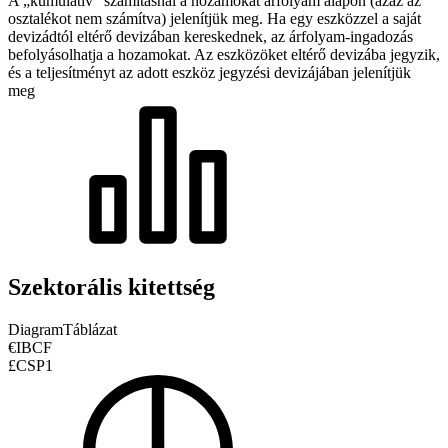
A „kumulatív” számításnál a hozamokat árfolyam alapon (azaz az
osztalékot nem számítva) jelenítjük meg. Ha egy eszközzel a saját
devizádtól eltérő devizában kereskednek, az árfolyam-ingadozás
befolyásolhatja a hozamokat.
Az eszközöket eltérő devizába jegyzik,
és a teljesítményt az adott eszköz jegyzési devizájában jelenítjük
meg
Szektorális kitettség
Diagram
Táblázat
€IBCF
£CSP1