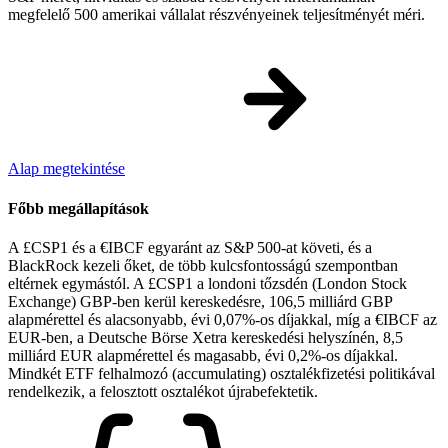
megfelelő 500 amerikai vállalat részvényeinek teljesítményét méri.
Alap megtekintése
Főbb megállapítások
A £CSP1 és a €IBCF egyaránt az S&P 500-at követi, és a
BlackRock kezeli őket, de több kulcsfontosságú szempontban
eltérnek egymástól. A £CSP1 a londoni tőzsdén (London Stock
Exchange) GBP-ben kerül kereskedésre, 106,5 milliárd GBP
alapmérettel és alacsonyabb, évi 0,07%-os díjakkal, míg a €IBCF az
EUR-ben, a Deutsche Börse Xetra kereskedési helyszínén, 8,5
milliárd EUR alapmérettel és magasabb, évi 0,2%-os díjakkal.
Mindkét ETF felhalmozó (accumulating) osztalékfizetési politikával
rendelkezik, a felosztott osztalékot újrabefektetik.