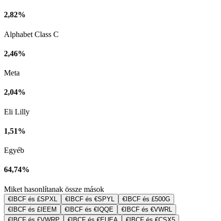
2,82%
Alphabet Class C
2,46%
Meta
2,04%
Eli Lilly
1,51%
Egyéb
64,74%
Miket hasonlítanak össze mások
€IBCF és £SPXL
€IBCF és €SPYL
€IBCF és £500G
€IBCF és £IEEM
€IBCF és €IQQE
€IBCF és €VWRL
€IBCF és £VWRP
€IBCF és €EUEA
€IBCF és €CSX5