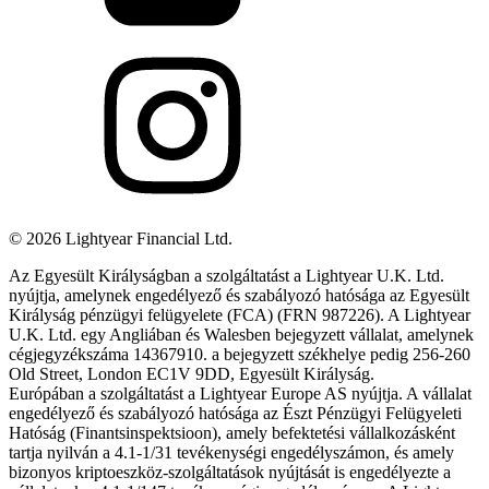
©
2026
Lightyear Financial Ltd.
Az Egyesült Királyságban a szolgáltatást a Lightyear U.K. Ltd.
nyújtja, amelynek engedélyező és szabályozó hatósága az Egyesült
Királyság pénzügyi felügyelete (FCA) (FRN 987226). A Lightyear
U.K. Ltd. egy Angliában és Walesben bejegyzett vállalat, amelynek
cégjegyzékszáma 14367910. a bejegyzett székhelye pedig 256-260
Old Street, London EC1V 9DD, Egyesült Királyság.
Európában a szolgáltatást a Lightyear Europe AS nyújtja. A vállalat
engedélyező és szabályozó hatósága az Észt Pénzügyi Felügyeleti
Hatóság (Finantsinspektsioon), amely befektetési vállalkozásként
tartja nyilván a 4.1-1/31 tevékenységi engedélyszámon, és amely
bizonyos kriptoeszköz-szolgáltatások nyújtását is engedélyezte a