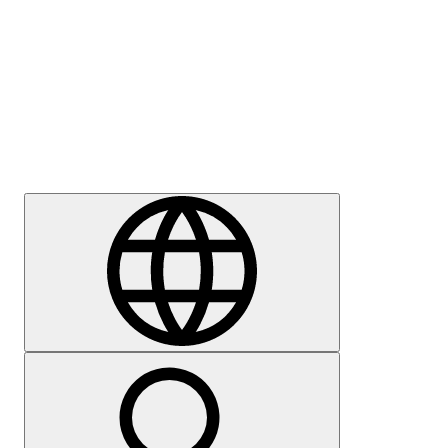
Sajtómegkeresés
Karrier