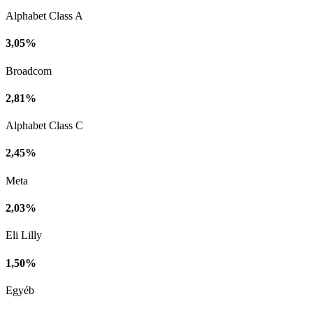
Alphabet Class A
3,05%
Broadcom
2,81%
Alphabet Class C
2,45%
Meta
2,03%
Eli Lilly
1,50%
Egyéb