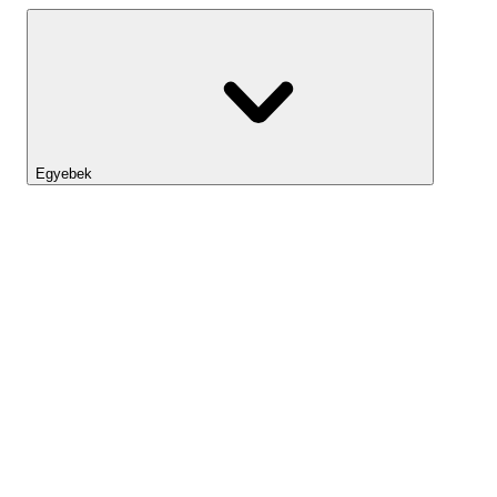
Egyebek
Lightyear AI
Eszköztár