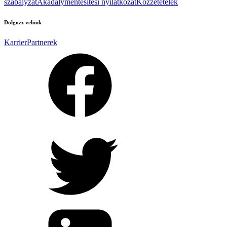
szabályzat
Akadálymentesítési nyilatkozat
Közzétételek
Dolgozz velünk
Karrier
Partnerek