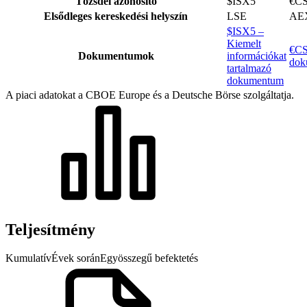
Tőzsdei azonosító
$ISX5
€C
Elsődleges kereskedési helyszín
LSE
AE
$ISX5 –
Kiemelt
€CS
Dokumentumok
információkat
dok
tartalmazó
dokumentum
A piaci adatokat a CBOE Europe és a Deutsche Börse szolgáltatja.
Teljesítmény
Kumulatív
Évek során
Egyösszegű befektetés