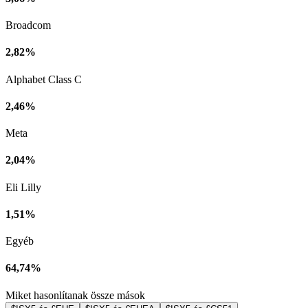
Broadcom
2,82%
Alphabet Class C
2,46%
Meta
2,04%
Eli Lilly
1,51%
Egyéb
64,74%
Miket hasonlítanak össze mások