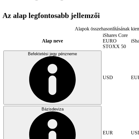
Az alap legfontosabb jellemzői
Alapok összehasonlításának kiem
iShares Core
Alap neve
EURO
iSh
STOXX 50
Befektetési jegy pénzneme
USD
EU
Bázisdeviza
EUR
US