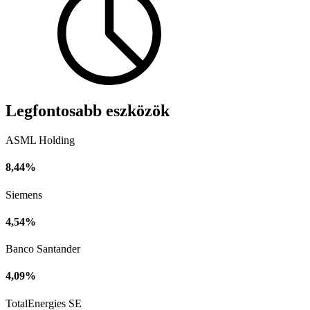
Legfontosabb eszközök
ASML Holding
8,44%
Siemens
4,54%
Banco Santander
4,09%
TotalEnergies SE