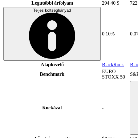
Legutóbbi árfolyam
294,40 $
722
Teljes költséghányad
0,10%
0,0
Alapkezelő
BlackRock
Bla
EURO
Benchmark
S&P
STOXX 50
Kockázat
-