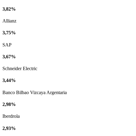
3,82%
Allianz
3,75%
SAP
3,67%
Schneider Electric
3,44%
Banco Bilbao Vizcaya Argentaria
2,98%
Iberdrola
2,93%