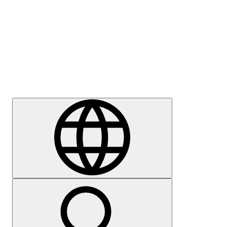
Sajtómegkeresés
Karrier