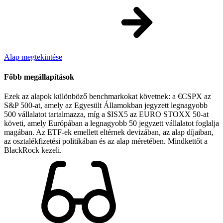
Alap megtekintése
Főbb megállapítások
Ezek az alapok különböző benchmarkokat követnek: a €CSPX az
S&P 500-at, amely az Egyesült Államokban jegyzett legnagyobb
500 vállalatot tartalmazza, míg a $ISX5 az EURO STOXX 50-at
követi, amely Európában a legnagyobb 50 jegyzett vállalatot foglalja
magában. Az ETF-ek emellett eltérnek devizában, az alap díjaiban,
az osztalékfizetési politikában és az alap méretében. Mindkettőt a
BlackRock kezeli.