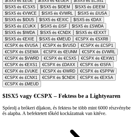
$ISX5 és £EUE
$ISX5 és €EUEA
$ISX5 és £CS51
$ISX5 és €CSX5
$ISX5 és $IDEM
$ISX5 és £IEEM
$ISX5 és €VWCE
$ISX5 és €VWRL
$ISX5 és £IUSA
$ISX5 és $IDUS
$ISX5 és €EXIC
$ISX5 és €DAX
$ISX5 és £CUKX
$ISX5 és £ISF
$ISX5 és £SWDA
$ISX5 és $IWDA
$ISX5 és €CNDX
$ISX5 és €EXXT
$ISX5 és €EXIE
$ISX5 és €MEUD
€CSPX és €SXR8
€CSPX és €VUSA
€CSPX és $VUSD
€CSPX és £CSP1
€CSPX és £SEMA
€CSPX és €EUNM
€CSPX és £VWRL
€CSPX és $VWRD
€CSPX és €CSX5
€CSPX és €EXW1
€CSPX és €EXS1
€CSPX és £DAXX
€CSPX és €ISFA
€CSPX és £VUKE
€CSPX és €IWRD
€CSPX és €SPPW
€CSPX és £CNX1
€CSPX és $CNDX
€CSPX és €EXSA
€CSPX és £MEUD
$ISX5 vagy €CSPX – Fektess be a Lightyearen
Spórolj a brókeri díjakon, és fektess be több mint 6000 részvénybe
és alapba. A befektetett tőkéd kockázatnak van kitéve.