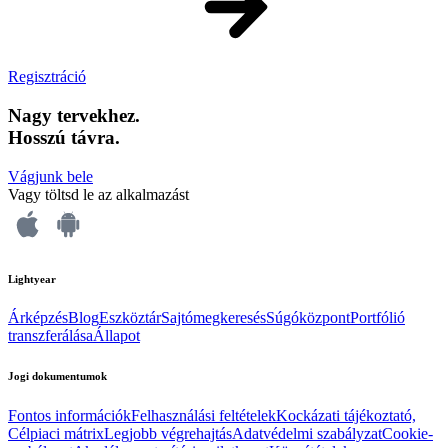
Regisztráció
Nagy tervekhez.
Hosszú távra.
Vágjunk bele
Vagy töltsd le az alkalmazást
Lightyear
Árképzés
Blog
Eszköztár
Sajtómegkeresés
Súgóközpont
Portfólió
transzferálása
Állapot
Jogi dokumentumok
Fontos információk
Felhasználási feltételek
Kockázati tájékoztató,
Célpiaci mátrix
Legjobb végrehajtás
Adatvédelmi szabályzat
Cookie-