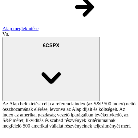
Alap megtekintése
Vs.
€CSPX
Az Alap befektetési célja a referenciaindex (az S&P 500 index) nettó
összhozamának elérése, levonva az Alap díjait és költségeit. Az
index az amerikai gazdaság vezető iparágaiban tevékenykedő, az
S&P méret, likviditás és szabad részvények kritériumainak
megfelelő 500 amerikai vállalat részvényeinek teljesítményét méri.