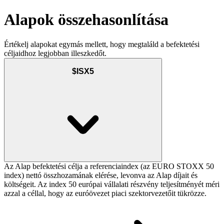
Alapok összehasonlítása
Értékelj alapokat egymás mellett, hogy megtaláld a befektetési
céljaidhoz legjobban illeszkedőt.
$ISX5
Az Alap befektetési célja a referenciaindex (az EURO STOXX 50
index) nettó összhozamának elérése, levonva az Alap díjait és
költségeit. Az index 50 európai vállalati részvény teljesítményét méri
azzal a céllal, hogy az euróövezet piaci szektorvezetőit tükrözze.