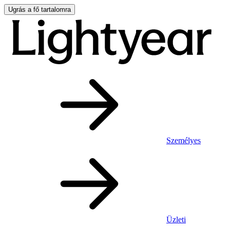
Ugrás a fő tartalomra
Személyes
Üzleti