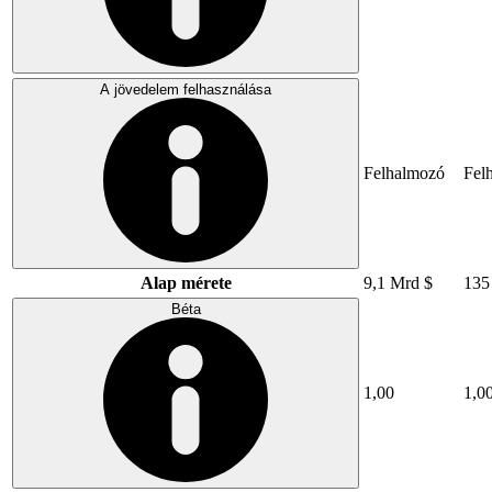
A jövedelem felhasználása
Felhalmozó
Fel
Alap mérete
9,1 Mrd $
135
Béta
1,00
1,0