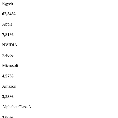
Egyéb
62,34%
Apple
7,81%
NVIDIA
7,46%
Microsoft
4,57%
Amazon
3,53%
Alphabet Class A
3,06%