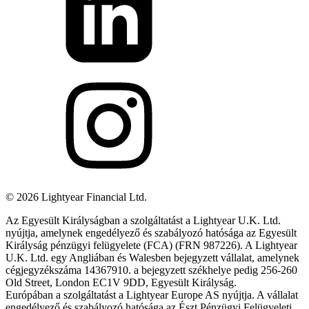
©
2026
Lightyear Financial Ltd.
Az Egyesült Királyságban a szolgáltatást a Lightyear U.K. Ltd.
nyújtja, amelynek engedélyező és szabályozó hatósága az Egyesült
Királyság pénzügyi felügyelete (FCA) (FRN 987226). A Lightyear
U.K. Ltd. egy Angliában és Walesben bejegyzett vállalat, amelynek
cégjegyzékszáma 14367910. a bejegyzett székhelye pedig 256-260
Old Street, London EC1V 9DD, Egyesült Királyság.
Európában a szolgáltatást a Lightyear Europe AS nyújtja. A vállalat
engedélyező és szabályozó hatósága az Észt Pénzügyi Felügyeleti