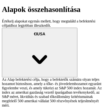
Alapok összehasonlítása
Értékelj alapokat egymás mellett, hogy megtaláld a befektetési
céljaidhoz legjobban illeszkedőt.
€IUSA
Az Alap befektetési célja, hogy a befektetők számára olyan teljes
hozamot biztosítson, amely a tőke- és jövedelemhozamot egyaránt
figyelembe veszi, és amely tükrözi az S&P 500 index hozamát. Az
index az amerikai gazdaság vezető iparágaiban tevékenykedő, az
S&P méret, likviditás és szabad tőkeállomány kritériumainak
megfelelő 500 amerikai vállalat 500 részvényének teljesítményét
méri.