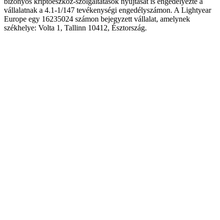
bizonyos kriptoeszköz-szolgáltatások nyújtását is engedélyezte a
vállalatnak a 4.1-1/147 tevékenységi engedélyszámon. A Lightyear
Europe egy 16235024 számon bejegyzett vállalat, amelynek
székhelye: Volta 1, Tallinn 10412, Észtország.