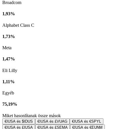
Broadcom
1,93%
Alphabet Class C
1,73%
Meta
1,47%
Eli Lilly
1,11%
Egyéb
75,19%
Miket hasonlítanak össze mások
€IUSA és $IDUS
€IUSA és £VUAG
€IUSA és €SPYL
€IUSA és £IUSA
€IUSA és £SEMA
€IUSA és €EUNM