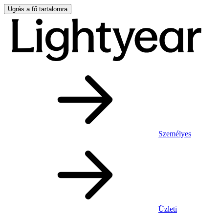
Ugrás a fő tartalomra
Személyes
Üzleti