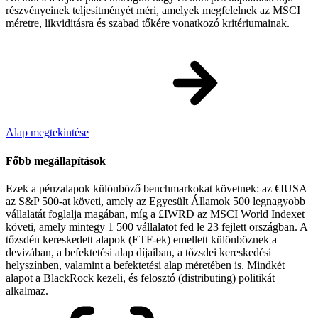
részvényeinek teljesítményét méri, amelyek megfelelnek az MSCI
méretre, likviditásra és szabad tőkére vonatkozó kritériumainak.
Alap megtekintése
Főbb megállapítások
Ezek a pénzalapok különböző benchmarkokat követnek: az €IUSA
az S&P 500-at követi, amely az Egyesült Államok 500 legnagyobb
vállalatát foglalja magában, míg a £IWRD az MSCI World Indexet
követi, amely mintegy 1 500 vállalatot fed le 23 fejlett országban. A
tőzsdén kereskedett alapok (ETF-ek) emellett különböznek a
devizában, a befektetési alap díjaiban, a tőzsdei kereskedési
helyszínben, valamint a befektetési alap méretében is. Mindkét
alapot a BlackRock kezeli, és felosztó (distributing) politikát
alkalmaz.