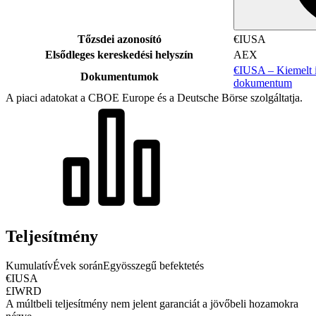
Tőzsdei azonosító
€IUSA
Elsődleges kereskedési helyszín
AEX
€IUSA – Kiemelt i
Dokumentumok
dokumentum
A piaci adatokat a CBOE Europe és a Deutsche Börse szolgáltatja.
Teljesítmény
Kumulatív
Évek során
Egyösszegű befektetés
€IUSA
£IWRD
A múltbeli teljesítmény nem jelent garanciát a jövőbeli hozamokra