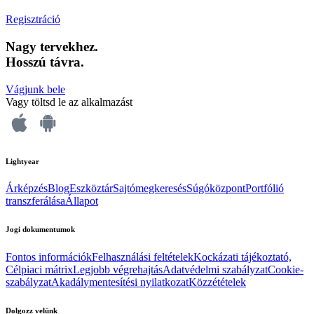
Regisztráció
Nagy tervekhez.
Hosszú távra.
Vágjunk bele
Vagy töltsd le az alkalmazást
Lightyear
Árképzés
Blog
Eszköztár
Sajtómegkeresés
Súgóközpont
Portfólió
transzferálása
Állapot
Jogi dokumentumok
Fontos információk
Felhasználási feltételek
Kockázati tájékoztató,
Célpiaci mátrix
Legjobb végrehajtás
Adatvédelmi szabályzat
Cookie-
szabályzat
Akadálymentesítési nyilatkozat
Közzétételek
Dolgozz velünk