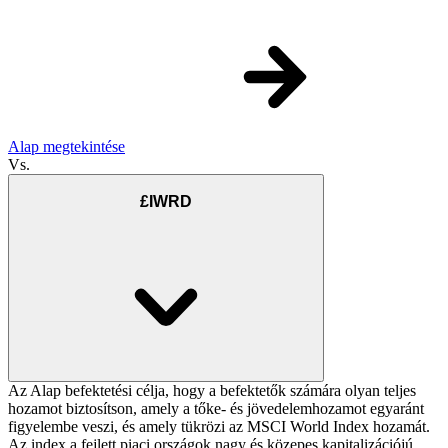
Alap megtekintése
Vs.
£IWRD
Az Alap befektetési célja, hogy a befektetők számára olyan teljes
hozamot biztosítson, amely a tőke- és jövedelemhozamot egyaránt
figyelembe veszi, és amely tükrözi az MSCI World Index hozamát.
Az index a fejlett piaci országok nagy és közepes kapitalizációjú