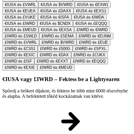
€IUSA és £VWRL
€IUSA és $VWRD
€IUSA és €EXW1
€IUSA és €EUEA
€IUSA és £DAXX
€IUSA és €EXS1
€IUSA és £VUKE
€IUSA és €ISFA
€IUSA és €IWDA
€IUSA és £IWRD
€IUSA és $CNDX
€IUSA és £EQQQ
€IUSA és £MEUD
€IUSA és €EXSA
£IWRD és €IWRD
£IWRD és £SWLD
£IWRD és £SEMA
£IWRD és €EUNM
£IWRD és £VWRL
£IWRD és $VWRD
£IWRD és £EUE
£IWRD és £CS51
£IWRD és £500G
£IWRD és £SPXL
£IWRD és €EXIC
£IWRD és €DAX
£IWRD és £CUKX
£IWRD és £ISF
£IWRD és €EXXT
£IWRD és €EQQQ
£IWRD és €EXIE
£IWRD és €MEUD
€IUSA vagy £IWRD – Fektess be a Lightyearen
Spórolj a brókeri díjakon, és fektess be több mint 6000 részvénybe
és alapba. A befektetett tőkéd kockázatnak van kitéve.