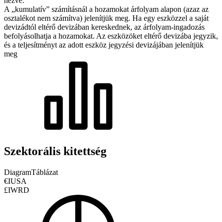
nézve.
A „kumulatív” számításnál a hozamokat árfolyam alapon (azaz az
osztalékot nem számítva) jelenítjük meg. Ha egy eszközzel a saját
devizádtól eltérő devizában kereskednek, az árfolyam-ingadozás
befolyásolhatja a hozamokat.
Az eszközöket eltérő devizába jegyzik,
és a teljesítményt az adott eszköz jegyzési devizájában jelenítjük
meg
Szektorális kitettség
Diagram
Táblázat
€IUSA
£IWRD