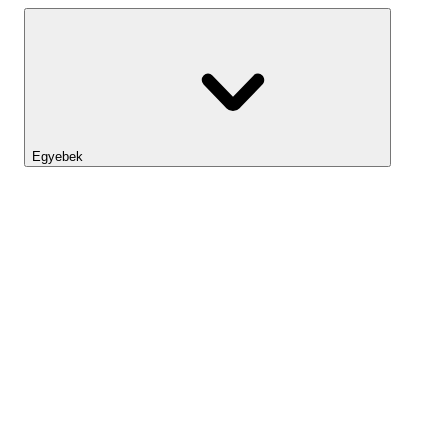
Egyebek
Lightyear AI
Eszköztár