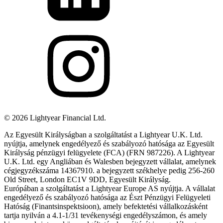
©
2026
Lightyear Financial Ltd.
Az Egyesült Királyságban a szolgáltatást a Lightyear U.K. Ltd.
nyújtja, amelynek engedélyező és szabályozó hatósága az Egyesült
Királyság pénzügyi felügyelete (FCA) (FRN 987226). A Lightyear
U.K. Ltd. egy Angliában és Walesben bejegyzett vállalat, amelynek
cégjegyzékszáma 14367910. a bejegyzett székhelye pedig 256-260
Old Street, London EC1V 9DD, Egyesült Királyság.
Európában a szolgáltatást a Lightyear Europe AS nyújtja. A vállalat
engedélyező és szabályozó hatósága az Észt Pénzügyi Felügyeleti
Hatóság (Finantsinspektsioon), amely befektetési vállalkozásként
tartja nyilván a 4.1-1/31 tevékenységi engedélyszámon, és amely