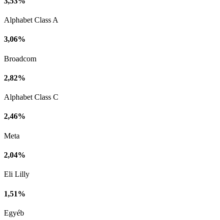
3,53%
Alphabet Class A
3,06%
Broadcom
2,82%
Alphabet Class C
2,46%
Meta
2,04%
Eli Lilly
1,51%
Egyéb