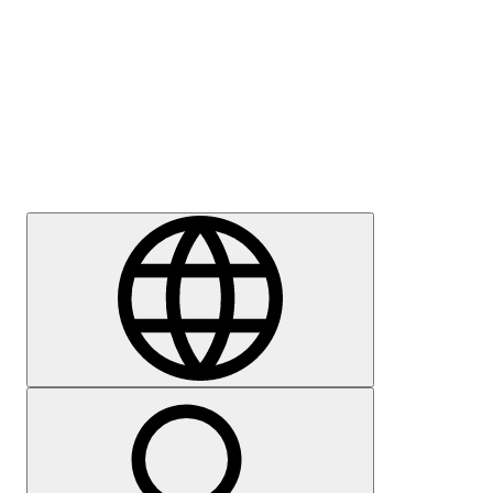
Sajtómegkeresés
Karrier