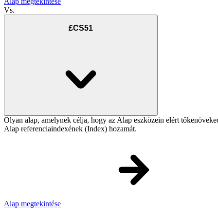
Alap megtekintése
Vs.
£CS51
Olyan alap, amelynek célja, hogy az Alap eszközein elért tőkenövek
Alap referenciaindexének (Index) hozamát.
Alap megtekintése