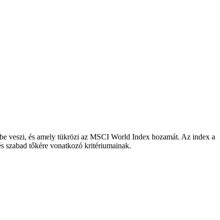
embe veszi, és amely tükrözi az MSCI World Index hozamát. Az index a
 és szabad tőkére vonatkozó kritériumainak.