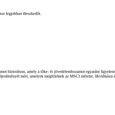
hoz legjobban illeszkedőt.
ozamot biztosítson, amely a tőke- és jövedelemhozamot egyaránt figyel
teljesítményét méri, amelyek megfelelnek az MSCI méretre, likviditásra