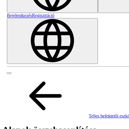
Bejelentkezés
Regisztráció
Teljes befektetői eszk