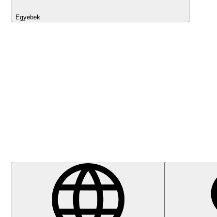
Egyebek
Lightyear AI
Súgóközpont