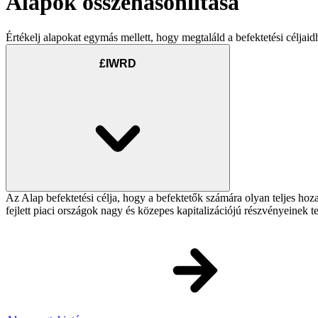
Alapok összehasonlítása
Értékelj alapokat egymás mellett, hogy megtaláld a befektetési céljaid
£IWRD
Az Alap befektetési célja, hogy a befektetők számára olyan teljes h
fejlett piaci országok nagy és közepes kapitalizációjú részvényeinek 