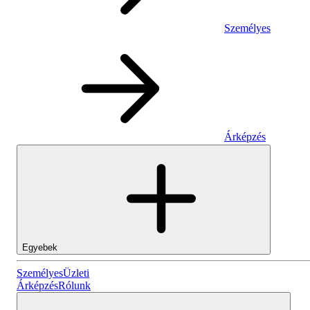
Személyes
Árképzés
Egyebek
Személyes
Személyes
Üzleti
Árképzés
Rólunk