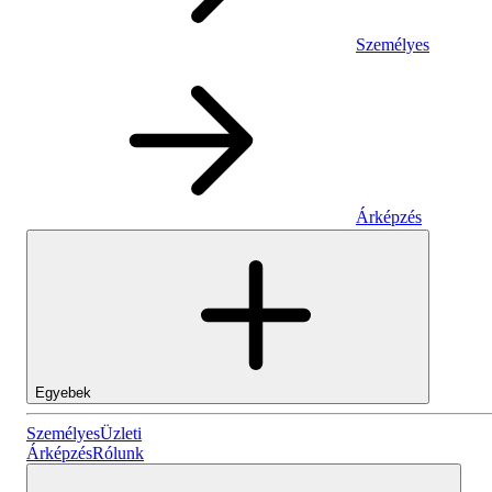
Személyes
Árképzés
Egyebek
Személyes
Személyes
Üzleti
Árképzés
Rólunk