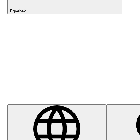
Egyebek
Lightyear AI
Súgóközpont