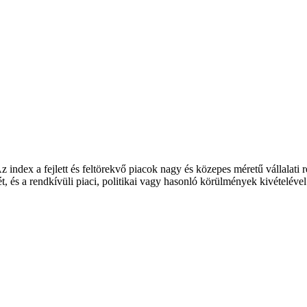
index a fejlett és feltörekvő piacok nagy és közepes méretű vállalati r
ét, és a rendkívüli piaci, politikai vagy hasonló körülmények kivételéve