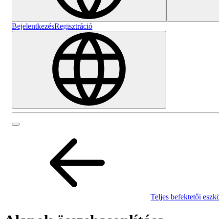
Bejelentkezés
Regisztráció
Teljes befektetői eszk