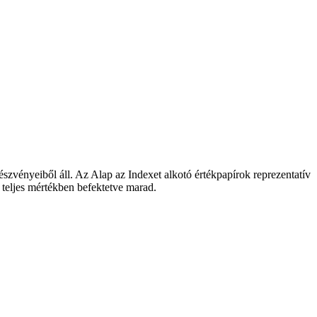
észvényeiből áll. Az Alap az Indexet alkotó értékpapírok reprezentatív
l teljes mértékben befektetve marad.