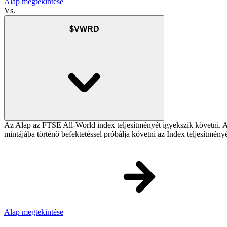
Alap megtekintése
Vs.
$VWRD
Az Alap az FTSE All-World index teljesítményét igyekszik követni. Az 
mintájába történő befektetéssel próbálja követni az Index teljesítmény
Alap megtekintése