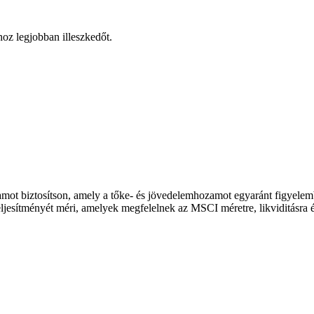
hoz legjobban illeszkedőt.
ozamot biztosítson, amely a tőke- és jövedelemhozamot egyaránt figyel
teljesítményét méri, amelyek megfelelnek az MSCI méretre, likviditásra