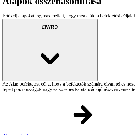
Alapok összehasonlítása
Értékelj alapokat egymás mellett, hogy megtaláld a befektetési céljaid
£IWRD
Az Alap befektetési célja, hogy a befektetők számára olyan teljes h
fejlett piaci országok nagy és közepes kapitalizációjú részvényeinek 