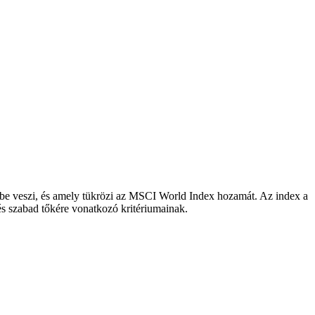
embe veszi, és amely tükrözi az MSCI World Index hozamát. Az index a
 és szabad tőkére vonatkozó kritériumainak.