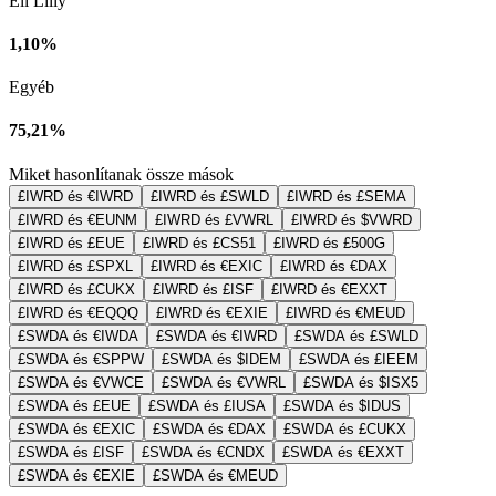
Eli Lilly
1,10%
Egyéb
75,21%
Miket hasonlítanak össze mások
£IWRD és €IWRD
£IWRD és £SWLD
£IWRD és £SEMA
£IWRD és €EUNM
£IWRD és £VWRL
£IWRD és $VWRD
£IWRD és £EUE
£IWRD és £CS51
£IWRD és £500G
£IWRD és £SPXL
£IWRD és €EXIC
£IWRD és €DAX
£IWRD és £CUKX
£IWRD és £ISF
£IWRD és €EXXT
£IWRD és €EQQQ
£IWRD és €EXIE
£IWRD és €MEUD
£SWDA és €IWDA
£SWDA és €IWRD
£SWDA és £SWLD
£SWDA és €SPPW
£SWDA és $IDEM
£SWDA és £IEEM
£SWDA és €VWCE
£SWDA és €VWRL
£SWDA és $ISX5
£SWDA és £EUE
£SWDA és £IUSA
£SWDA és $IDUS
£SWDA és €EXIC
£SWDA és €DAX
£SWDA és £CUKX
£SWDA és £ISF
£SWDA és €CNDX
£SWDA és €EXXT
£SWDA és €EXIE
£SWDA és €MEUD