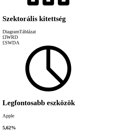
Szektorális kitettség
Diagram
Táblázat
£IWRD
£SWDA
Legfontosabb eszközök
Apple
5,62%