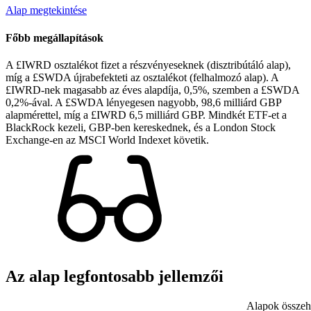
Alap megtekintése
Főbb megállapítások
A £IWRD osztalékot fizet a részvényeseknek (disztribútáló alap),
míg a £SWDA újrabefekteti az osztalékot (felhalmozó alap). A
£IWRD-nek magasabb az éves alapdíja, 0,5%, szemben a £SWDA
0,2%-ával. A £SWDA lényegesen nagyobb, 98,6 milliárd GBP
alapmérettel, míg a £IWRD 6,5 milliárd GBP. Mindkét ETF-et a
BlackRock kezeli, GBP-ben kereskednek, és a London Stock
Exchange-en az MSCI World Indexet követik.
Az alap legfontosabb jellemzői
Alapok összeha