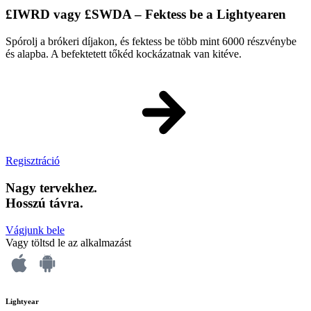
£IWRD vagy £SWDA – Fektess be a Lightyearen
Spórolj a brókeri díjakon, és fektess be több mint 6000 részvénybe
és alapba. A befektetett tőkéd kockázatnak van kitéve.
Regisztráció
Nagy tervekhez.
Hosszú távra.
Vágjunk bele
Vagy töltsd le az alkalmazást
Lightyear