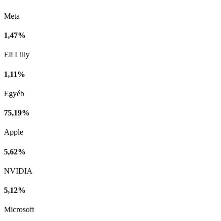
Meta
1,47%
Eli Lilly
1,11%
Egyéb
75,19%
Apple
5,62%
NVIDIA
5,12%
Microsoft