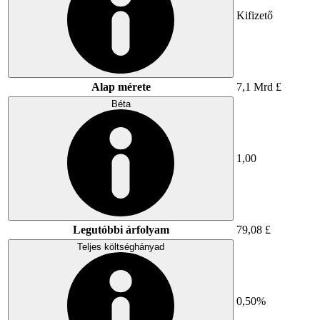
Kifizető
Alap mérete
7,1 Mrd £
Béta
1,00
Legutóbbi árfolyam
79,08 £
Teljes költséghányad
0,50%