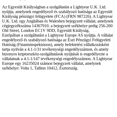
Az Egyesült Királyságban a szolgáltatást a Lightyear U.K. Ltd.
nyújtja, amelynek engedélyező és szabályozó hatósága az Egyesült
Királyság pénzügyi felügyelete (FCA) (FRN 987226). A Lightyear
U.K. Ltd. egy Angliában és Walesben bejegyzett vállalat, amelynek
cégjegyzékszáma 14367910. a bejegyzett székhelye pedig 256-260
Old Street, London EC1V 9DD, Egyesült Királyság.
Európában a szolgáltatást a Lightyear Europe AS nyújtja. A vállalat
engedélyező és szabályozó hatósága az Észt Pénzügyi Felügyeleti
Hatóság (Finantsinspektsioon), amely befektetési vállalkozásként
tartja nyilván a 4.1-1/31 tevékenységi engedélyszámon, és amely
bizonyos kriptoeszköz-szolgáltatások nyújtását is engedélyezte a
vállalatnak a 4.1-1/147 tevékenységi engedélyszámon. A Lightyear
Europe egy 16235024 számon bejegyzett vállalat, amelynek
székhelye: Volta 1, Tallinn 10412, Észtország.