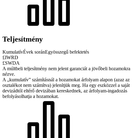
Teljesítmény
Kumulatív
Évek során
Egyösszegű befektetés
£IWRD
£SWDA
A múltbeli teljesítmény nem jelent garanciát a jövőbeli hozamokra
nézve.
A „kumulatív” számításnál a hozamokat árfolyam alapon (azaz az
osztalékot nem számítva) jelenítjük meg. Ha egy eszközzel a saját
devizádtól eltérő devizában kereskednek, az árfolyam-ingadozás
befolyásolhatja a hozamokat.