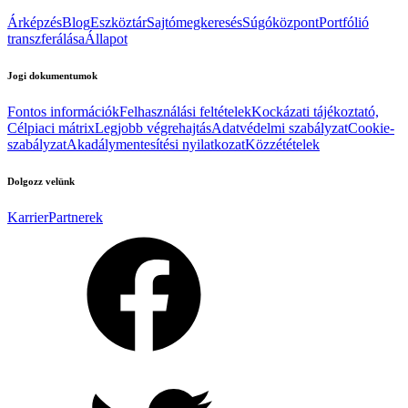
Árképzés
Blog
Eszköztár
Sajtómegkeresés
Súgóközpont
Portfólió
transzferálása
Állapot
Jogi dokumentumok
Fontos információk
Felhasználási feltételek
Kockázati tájékoztató,
Célpiaci mátrix
Legjobb végrehajtás
Adatvédelmi szabályzat
Cookie-
szabályzat
Akadálymentesítési nyilatkozat
Közzétételek
Dolgozz velünk
Karrier
Partnerek