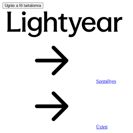
Ugrás a fő tartalomra
Személyes
Üzleti