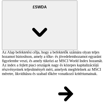
£SWDA
Az Alap befektetési célja, hogy a befektetők számára olyan teljes
hozamot biztosítson, amely a tőke- és jövedelemhozamot egyaránt
figyelembe veszi, és amely tükrözi az MSCI World Index hozamát.
Az index a fejlett piaci országok nagy és közepes kapitalizációjú
részvényeinek teljesítményét méri, amelyek megfelelnek az MSCI
méretre, likviditásra és szabad tőkére vonatkozó kritériumainak.