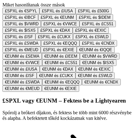
Miket hasonlítanak össze mások
£SPXL és €SPYL
£SPXL és £IUSA
£SPXL és £500G
£SPXL és €IBCF
£SPXL és €EUNM
£SPXL és $IDEM
£SPXL és $VWRD
£SPXL és €VWCE
£SPXL és £CS51
£SPXL és $ISX5
£SPXL és €DAX
£SPXL és €EXIC
£SPXL és £ISF
£SPXL és £CUKX
£SPXL és £SWLD
£SPXL és £SWDA
£SPXL és €EQQQ
£SPXL és €CNDX
£SPXL és €MEUD
£SPXL és €EXIE
€EUNM és €IQQE
€EUNM és £SEMA
€EUNM és £IEEM
€EUNM és $VWRD
€EUNM és €VWCE
€EUNM és £CS51
€EUNM és $ISX5
€EUNM és £IUSA
€EUNM és €DAX
€EUNM és €EXIC
€EUNM és £ISF
€EUNM és £CUKX
€EUNM és £SWLD
€EUNM és £SWDA
€EUNM és €EQQQ
€EUNM és €CNDX
€EUNM és €MEUD
€EUNM és €EXIE
£SPXL vagy €EUNM – Fektess be a Lightyearen
Spórolj a brókeri díjakon, és fektess be több mint 6000 részvénybe
és alapba. A befektetett tőkéd kockázatnak van kitéve.