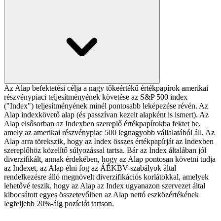
Az Alap befektetési célja a nagy tőkeértékű értékpapírok amerikai
részvénypiaci teljesítményének követése az S&P 500 index
("Index") teljesítményének minél pontosabb leképezése révén. Az
Alap indexkövető alap (és passzívan kezelt alapként is ismert). Az
Alap elsősorban az Indexben szereplő értékpapírokba fektet be,
amely az amerikai részvénypiac 500 legnagyobb vállalatából áll. Az
Alap arra törekszik, hogy az Index összes értékpapírját az Indexben
szereplőhöz közelítő súlyozással tartsa. Bár az Index általában jól
diverzifikált, annak érdekében, hogy az Alap pontosan követni tudja
az Indexet, az Alap élni fog az ÁÉKBV-szabályok által
rendelkezésre álló megnövelt diverzifikációs korlátokkal, amelyek
lehetővé teszik, hogy az Alap az Index ugyanazon szervezet által
kibocsátott egyes összetevőiben az Alap nettó eszközértékének
legfeljebb 20%-áig pozíciót tartson.