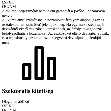
£SPXL
€EUNM
A múltbeli teljesítmény nem jelent garanciát a jövőbeli hozamokra
nézve.
A „kumulatív” számításnál a hozamokat árfolyam alapon (azaz az
osztalékot nem számítva) jelenítjük meg. Ha egy eszközzel a saját
devizádtól eltérő devizában kereskednek, az árfolyam-ingadozás
befolyásolhatja a hozamokat.
Az eszközöket eltérő devizába jegyzik,
és a teljesítményt az adott eszköz jegyzési devizájában jelenítjük
meg
Szektorális kitettség
Diagram
Táblázat
£SPXL
€EUNM