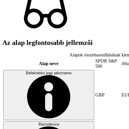
Az alap legfontosabb jellemzői
Alapok összehasonlításának kiem
SPDR S&P
Alap neve
iSh
500
Befektetési jegy pénzneme
GBP
EU
Bázisdeviza