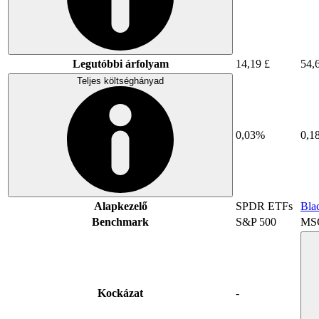
Legutóbbi árfolyam
14,19 £
54,
Teljes költséghányad
0,03%
0,1
Alapkezelő
SPDR ETFs
Bla
Benchmark
S&P 500
MSC
Kockázat
-