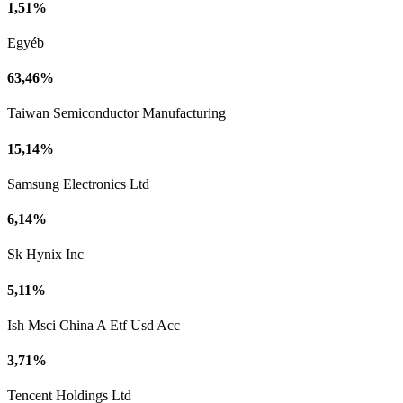
1,51%
Egyéb
63,46%
Taiwan Semiconductor Manufacturing
15,14%
Samsung Electronics Ltd
6,14%
Sk Hynix Inc
5,11%
Ish Msci China A Etf Usd Acc
3,71%
Tencent Holdings Ltd