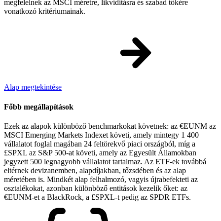
megfelelnek az MSCI méretre, likviditásra és szabad tőkére
vonatkozó kritériumainak.
Alap megtekintése
Főbb megállapítások
Ezek az alapok különböző benchmarkokat követnek: az €EUNM az
MSCI Emerging Markets Indexet követi, amely mintegy 1 400
vállalatot foglal magában 24 feltörekvő piaci országból, míg a
£SPXL az S&P 500-at követi, amely az Egyesült Államokban
jegyzett 500 legnagyobb vállalatot tartalmaz. Az ETF-ek továbbá
eltérnek devizanemben, alapdíjakban, tőzsdében és az alap
méretében is. Mindkét alap felhalmozó, vagyis újrabefekteti az
osztalékokat, azonban különböző entitások kezelik őket: az
€EUNM-et a BlackRock, a £SPXL-t pedig az SPDR ETFs.