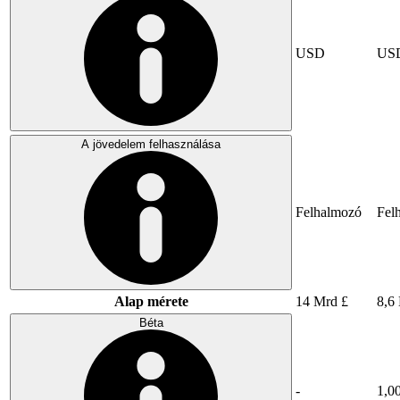
USD
US
A jövedelem felhasználása
Felhalmozó
Fel
Alap mérete
14 Mrd £
8,6
Béta
-
1,0