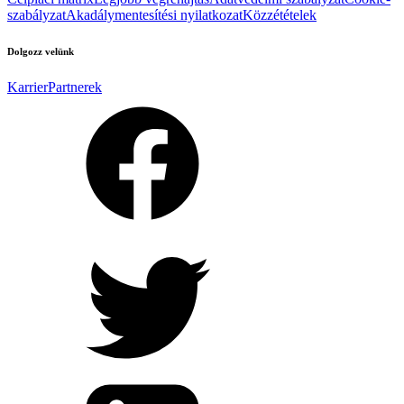
szabályzat
Akadálymentesítési nyilatkozat
Közzétételek
Dolgozz velünk
Karrier
Partnerek