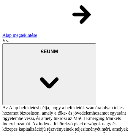
Alap megtekintése
Vs.
€EUNM
Az Alap befektetési célja, hogy a befektetők számára olyan teljes
hozamot biztosítson, amely a tőke- és jövedelemhozamot egyaránt
figyelembe veszi, és amely tükrözi az MSCI Emerging Markets
Index hozamát. Az index a feltörekvő piaci országok nagy és
közepes kapitalizációjú részvényeinek teljesítményét méri, amelyek