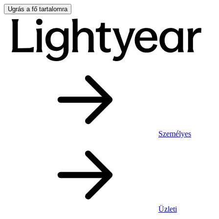
Ugrás a fő tartalomra
Személyes
Üzleti