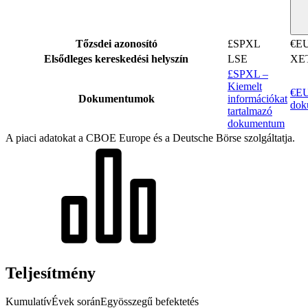
Tőzsdei azonosító
£SPXL
€E
Elsődleges kereskedési helyszín
LSE
XE
£SPXL –
Kiemelt
€EU
Dokumentumok
információkat
dok
tartalmazó
dokumentum
A piaci adatokat a CBOE Europe és a Deutsche Börse szolgáltatja.
Teljesítmény
Kumulatív
Évek során
Egyösszegű befektetés