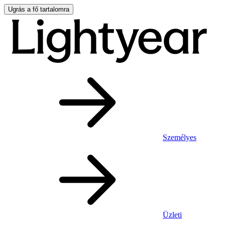
Ugrás a fő tartalomra
Személyes
Üzleti