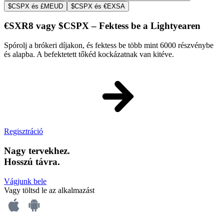
$CSPX és £MEUD
$CSPX és €EXSA
€SXR8 vagy $CSPX – Fektess be a Lightyearen
Spórolj a brókeri díjakon, és fektess be több mint 6000 részvénybe
és alapba. A befektetett tőkéd kockázatnak van kitéve.
Regisztráció
Nagy tervekhez.
Hosszú távra.
Vágjunk bele
Vagy töltsd le az alkalmazást