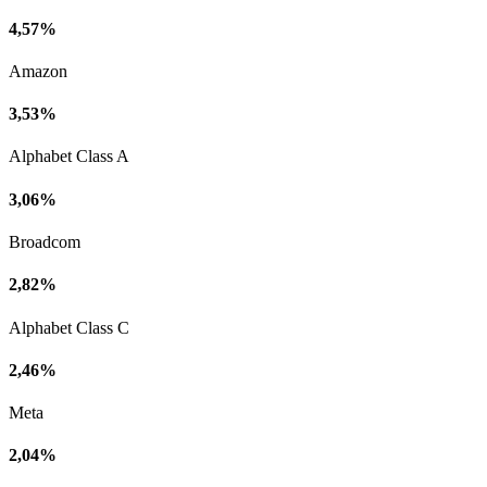
4,57%
Amazon
3,53%
Alphabet Class A
3,06%
Broadcom
2,82%
Alphabet Class C
2,46%
Meta
2,04%