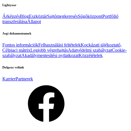
Lightyear
Árképzés
Blog
Eszköztár
Sajtómegkeresés
Súgóközpont
Portfólió
transzferálása
Állapot
Jogi dokumentumok
Fontos információk
Felhasználási feltételek
Kockázati tájékoztató,
Célpiaci mátrix
Legjobb végrehajtás
Adatvédelmi szabályzat
Cookie-
szabályzat
Akadálymentesítési nyilatkozat
Közzétételek
Dolgozz velünk
Karrier
Partnerek