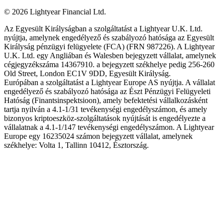
©
2026
Lightyear Financial Ltd.
Az Egyesült Királyságban a szolgáltatást a Lightyear U.K. Ltd.
nyújtja, amelynek engedélyező és szabályozó hatósága az Egyesült
Királyság pénzügyi felügyelete (FCA) (FRN 987226). A Lightyear
U.K. Ltd. egy Angliában és Walesben bejegyzett vállalat, amelynek
cégjegyzékszáma 14367910. a bejegyzett székhelye pedig 256-260
Old Street, London EC1V 9DD, Egyesült Királyság.
Európában a szolgáltatást a Lightyear Europe AS nyújtja. A vállalat
engedélyező és szabályozó hatósága az Észt Pénzügyi Felügyeleti
Hatóság (Finantsinspektsioon), amely befektetési vállalkozásként
tartja nyilván a 4.1-1/31 tevékenységi engedélyszámon, és amely
bizonyos kriptoeszköz-szolgáltatások nyújtását is engedélyezte a
vállalatnak a 4.1-1/147 tevékenységi engedélyszámon. A Lightyear
Europe egy 16235024 számon bejegyzett vállalat, amelynek
székhelye: Volta 1, Tallinn 10412, Észtország.