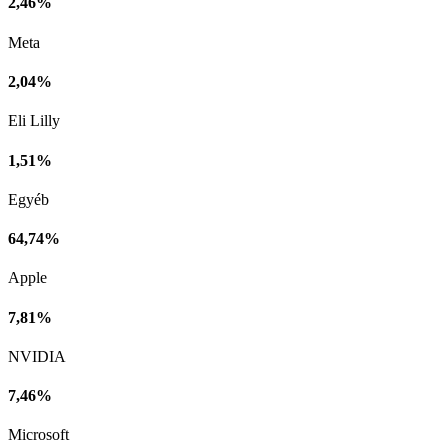
2,46%
Meta
2,04%
Eli Lilly
1,51%
Egyéb
64,74%
Apple
7,81%
NVIDIA
7,46%
Microsoft