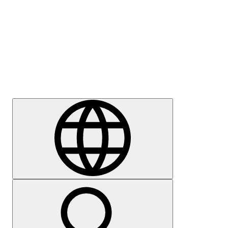
Sajtómegkeresés
Karrier