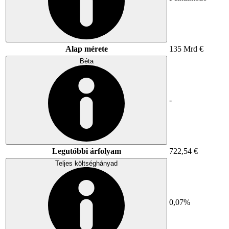
Alap mérete
135 Mrd €
Béta
-
Legutóbbi árfolyam
722,54 €
Teljes költséghányad
0,07%