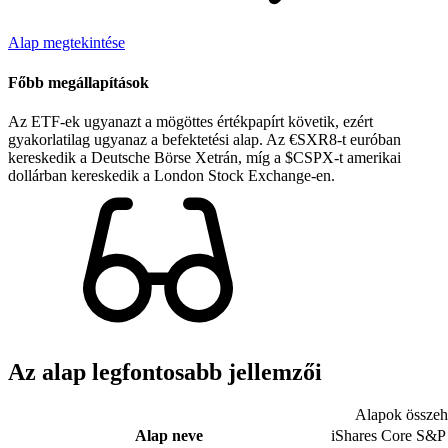
Alap megtekintése
Főbb megállapítások
Az ETF-ek ugyanazt a mögöttes értékpapírt követik, ezért
gyakorlatilag ugyanaz a befektetési alap. Az €SXR8-t euróban
kereskedik a Deutsche Börse Xetrán, míg a $CSPX-t amerikai
dollárban kereskedik a London Stock Exchange-en.
Az alap legfontosabb jellemzői
Alapok összeha
Alap neve
iShares Core S&P