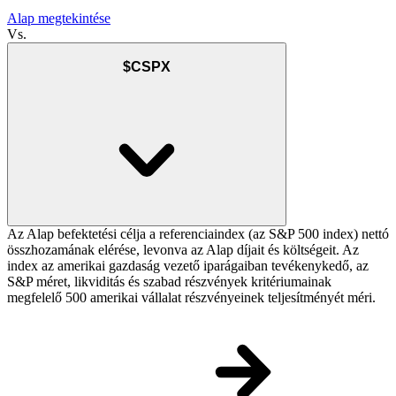
Alap megtekintése
Vs.
$CSPX
Az Alap befektetési célja a referenciaindex (az S&P 500 index) nettó
összhozamának elérése, levonva az Alap díjait és költségeit. Az
index az amerikai gazdaság vezető iparágaiban tevékenykedő, az
S&P méret, likviditás és szabad részvények kritériumainak
megfelelő 500 amerikai vállalat részvényeinek teljesítményét méri.