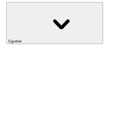
Egyebek
Lightyear AI
Eszköztár