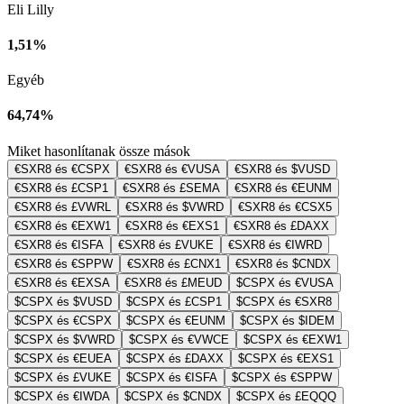
Eli Lilly
1,51%
Egyéb
64,74%
Miket hasonlítanak össze mások
€SXR8 és €CSPX
€SXR8 és €VUSA
€SXR8 és $VUSD
€SXR8 és £CSP1
€SXR8 és £SEMA
€SXR8 és €EUNM
€SXR8 és £VWRL
€SXR8 és $VWRD
€SXR8 és €CSX5
€SXR8 és €EXW1
€SXR8 és €EXS1
€SXR8 és £DAXX
€SXR8 és €ISFA
€SXR8 és £VUKE
€SXR8 és €IWRD
€SXR8 és €SPPW
€SXR8 és £CNX1
€SXR8 és $CNDX
€SXR8 és €EXSA
€SXR8 és £MEUD
$CSPX és €VUSA
$CSPX és $VUSD
$CSPX és £CSP1
$CSPX és €SXR8
$CSPX és €CSPX
$CSPX és €EUNM
$CSPX és $IDEM
$CSPX és $VWRD
$CSPX és €VWCE
$CSPX és €EXW1
$CSPX és €EUEA
$CSPX és £DAXX
$CSPX és €EXS1
$CSPX és £VUKE
$CSPX és €ISFA
$CSPX és €SPPW
$CSPX és €IWDA
$CSPX és $CNDX
$CSPX és £EQQQ