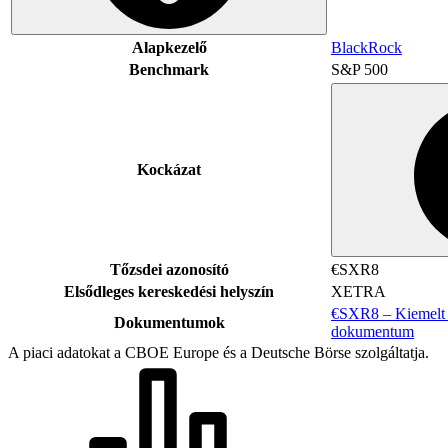
Alapkezelő
BlackRock
Benchmark
S&P 500
Kockázat
Tőzsdei azonosító
€SXR8
Elsődleges kereskedési helyszín
XETRA
€SXR8 – Kiemelt i
Dokumentumok
dokumentum
A piaci adatokat a CBOE Europe és a Deutsche Börse szolgáltatja.