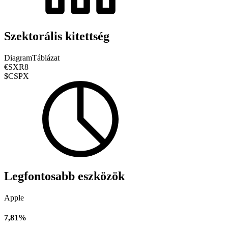
Szektorális kitettség
Diagram
Táblázat
€SXR8
$CSPX
Legfontosabb eszközök
Apple
7,81%