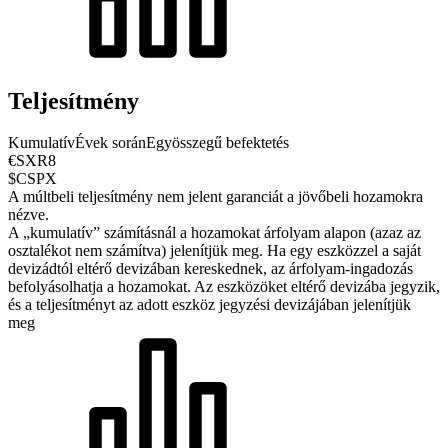
Teljesítmény
Kumulatív
Évek során
Egyösszegű befektetés
€SXR8
$CSPX
A múltbeli teljesítmény nem jelent garanciát a jövőbeli hozamokra
nézve.
A „kumulatív” számításnál a hozamokat árfolyam alapon (azaz az
osztalékot nem számítva) jelenítjük meg. Ha egy eszközzel a saját
devizádtól eltérő devizában kereskednek, az árfolyam-ingadozás
befolyásolhatja a hozamokat.
Az eszközöket eltérő devizába jegyzik,
és a teljesítményt az adott eszköz jegyzési devizájában jelenítjük
meg