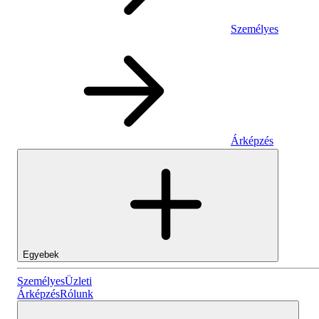
Személyes
Árképzés
Egyebek
Személyes
Személyes
Üzleti
Árképzés
Rólunk