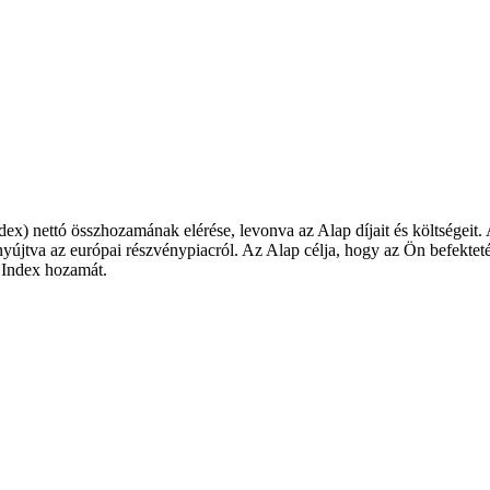
) nettó összhozamának elérése, levonva az Alap díjait és költségeit. Az
 nyújtva az európai részvénypiacról. Az Alap célja, hogy az Ön befekt
 Index hozamát.