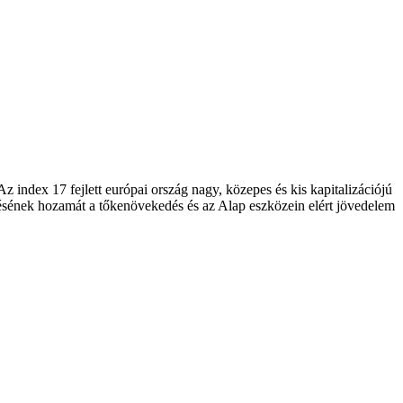
 index 17 fejlett európai ország nagy, közepes és kis kapitalizációjú
etésének hozamát a tőkenövekedés és az Alap eszközein elért jövedelem