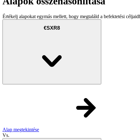
Alapok összehasonlítása
Értékelj alapokat egymás mellett, hogy megtaláld a befektetési céljaid
€SXR8
Alap megtekintése
Vs.