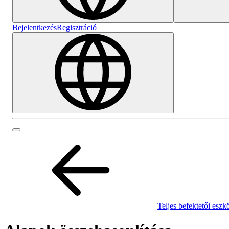
Bejelentkezés
Regisztráció
Teljes befektetői eszk