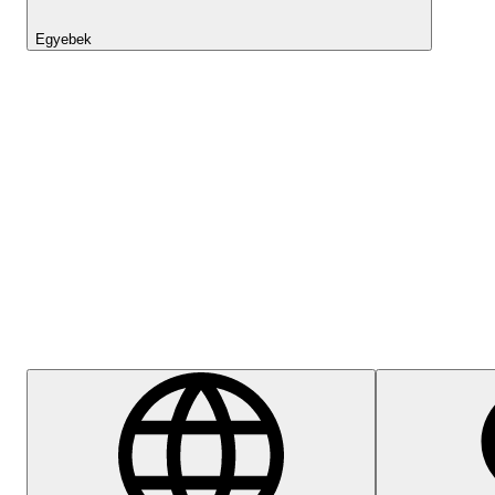
Egyebek
Lightyear AI
Súgóközpont