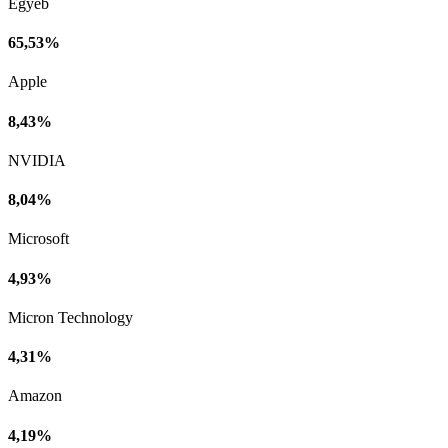
Egyéb
65,53%
Apple
8,43%
NVIDIA
8,04%
Microsoft
4,93%
Micron Technology
4,31%
Amazon
4,19%