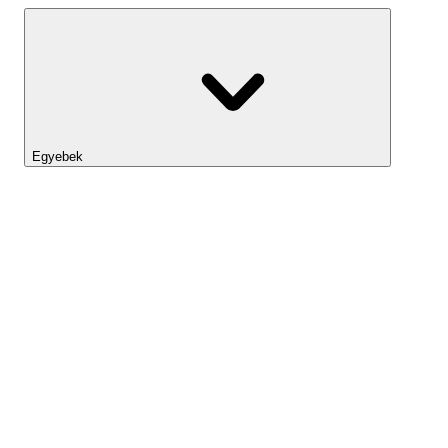
Egyebek
Lightyear AI
Eszköztár