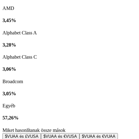
AMD
3,45%
Alphabet Class A
3,28%
Alphabet Class C
3,06%
Broadcom
3,05%
Egyéb
57,26%
Miket hasonlítanak össze mások
$VUAA és £VUSA
$VUAA és €VUSA
$VUAA és €VUAA