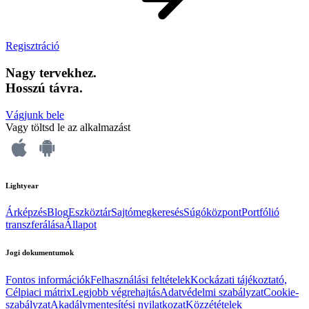
Regisztráció
Nagy tervekhez.
Hosszú távra.
Vágjunk bele
Vagy töltsd le az alkalmazást
Lightyear
Árképzés
Blog
Eszköztár
Sajtómegkeresés
Súgóközpont
Portfólió
transzferálása
Állapot
Jogi dokumentumok
Fontos információk
Felhasználási feltételek
Kockázati tájékoztató,
Célpiaci mátrix
Legjobb végrehajtás
Adatvédelmi szabályzat
Cookie-
szabályzat
Akadálymentesítési nyilatkozat
Közzétételek