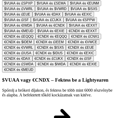
$VUAA és £SPXP
$VUAA és £SEMA
$VUAA és €EUNM
$VUAA és £VWRL
$VUAA és $VWRD
$VUAA és $ISX5
$VUAA és £EUE
$VUAA és €DAX
$VUAA és €EXIC
$VUAA és £ISF
$VUAA és £CUKX
$VUAA és €SPPW
$VUAA és €IWDA
$VUAA és €CNDX
$VUAA és €EXXT
$VUAA és €MEUD
$VUAA és €EXIE
€CNDX és €EXXT
€CNDX és £EQQQ
€CNDX és €EQQQ
€CNDX és £CNX1
€CNDX és $IDEM
€CNDX és £IEEM
€CNDX és €VWCE
€CNDX és €VWRL
€CNDX és $ISX5
€CNDX és £EUE
€CNDX és £IUSA
€CNDX és $IDUS
€CNDX és €EXIC
€CNDX és €DAX
€CNDX és £CUKX
€CNDX és £ISF
€CNDX és £SWDA
€CNDX és $IWDA
€CNDX és €EXIE
€CNDX és €MEUD
$VUAA vagy €CNDX – Fektess be a Lightyearen
Spórolj a brókeri díjakon, és fektess be több mint 6000 részvénybe
és alapba. A befektetett tőkéd kockázatnak van kitéve.