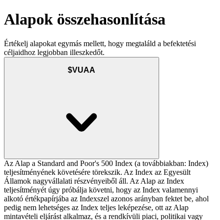
Alapok összehasonlítása
Értékelj alapokat egymás mellett, hogy megtaláld a befektetési
céljaidhoz legjobban illeszkedőt.
$VUAA
Az Alap a Standard and Poor's 500 Index (a továbbiakban: Index)
teljesítményének követésére törekszik. Az Index az Egyesült
Államok nagyvállalati részvényeiből áll. Az Alap az Index
teljesítményét úgy próbálja követni, hogy az Index valamennyi
alkotó értékpapírjába az Indexszel azonos arányban fektet be, ahol
pedig nem lehetséges az Index teljes leképezése, ott az Alap
mintavételi eljárást alkalmaz, és a rendkívüli piaci, politikai vagy