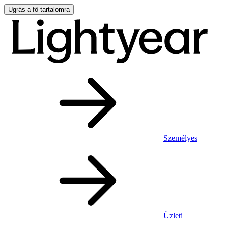
Ugrás a fő tartalomra
Személyes
Üzleti