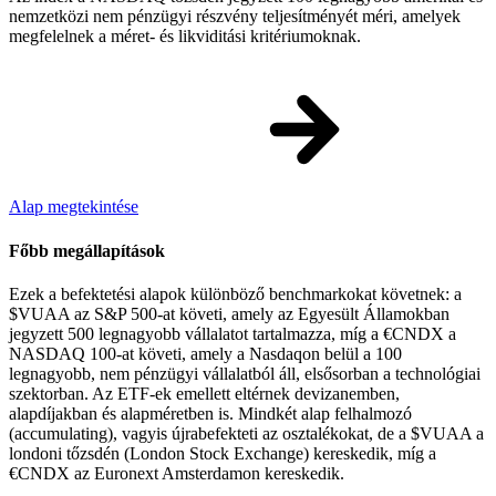
nemzetközi nem pénzügyi részvény teljesítményét méri, amelyek
megfelelnek a méret- és likviditási kritériumoknak.
Alap megtekintése
Főbb megállapítások
Ezek a befektetési alapok különböző benchmarkokat követnek: a
$VUAA az S&P 500-at követi, amely az Egyesült Államokban
jegyzett 500 legnagyobb vállalatot tartalmazza, míg a €CNDX a
NASDAQ 100-at követi, amely a Nasdaqon belül a 100
legnagyobb, nem pénzügyi vállalatból áll, elsősorban a technológiai
szektorban. Az ETF-ek emellett eltérnek devizanemben,
alapdíjakban és alapméretben is. Mindkét alap felhalmozó
(accumulating), vagyis újrabefekteti az osztalékokat, de a $VUAA a
londoni tőzsdén (London Stock Exchange) kereskedik, míg a
€CNDX az Euronext Amsterdamon kereskedik.