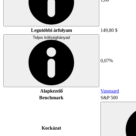
Legutóbbi árfolyam
149,80 $
Teljes költséghányad
0,07%
Alapkezelő
Vanguard
Benchmark
S&P 500
Kockázat