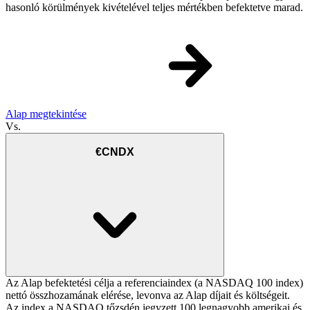
hasonló körülmények kivételével teljes mértékben befektetve marad.
Alap megtekintése
Vs.
€CNDX
Az Alap befektetési célja a referenciaindex (a NASDAQ 100 index)
nettó összhozamának elérése, levonva az Alap díjait és költségeit.
Az index a NASDAQ tőzsdén jegyzett 100 legnagyobb amerikai és