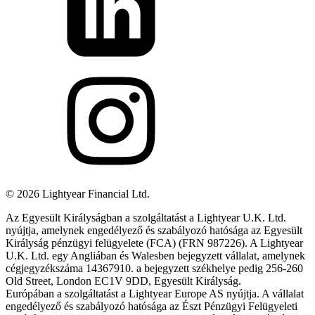
©
2026
Lightyear Financial Ltd.
Az Egyesült Királyságban a szolgáltatást a Lightyear U.K. Ltd.
nyújtja, amelynek engedélyező és szabályozó hatósága az Egyesült
Királyság pénzügyi felügyelete (FCA) (FRN 987226). A Lightyear
U.K. Ltd. egy Angliában és Walesben bejegyzett vállalat, amelynek
cégjegyzékszáma 14367910. a bejegyzett székhelye pedig 256-260
Old Street, London EC1V 9DD, Egyesült Királyság.
Európában a szolgáltatást a Lightyear Europe AS nyújtja. A vállalat
engedélyező és szabályozó hatósága az Észt Pénzügyi Felügyeleti