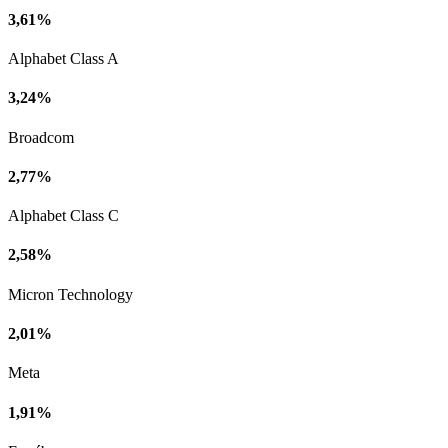
3,61%
Alphabet Class A
3,24%
Broadcom
2,77%
Alphabet Class C
2,58%
Micron Technology
2,01%
Meta
1,91%