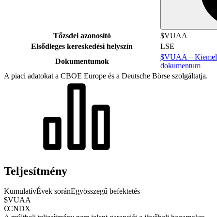
Tőzsdei azonosító
$VUAA
Elsődleges kereskedési helyszín
LSE
$VUAA – Kiemelt 
Dokumentumok
dokumentum
A piaci adatokat a CBOE Europe és a Deutsche Börse szolgáltatja.
Teljesítmény
Kumulatív
Évek során
Egyösszegű befektetés
$VUAA
€CNDX