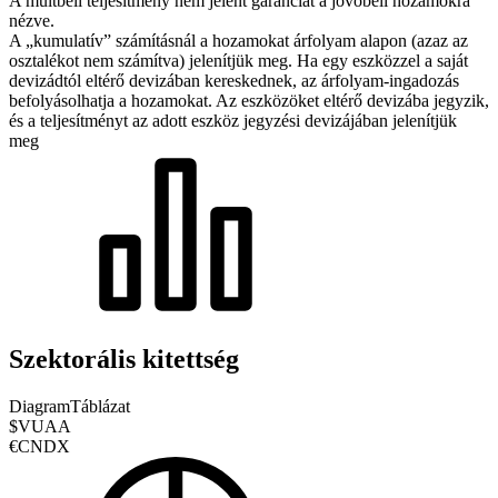
A múltbeli teljesítmény nem jelent garanciát a jövőbeli hozamokra
nézve.
A „kumulatív” számításnál a hozamokat árfolyam alapon (azaz az
osztalékot nem számítva) jelenítjük meg. Ha egy eszközzel a saját
devizádtól eltérő devizában kereskednek, az árfolyam-ingadozás
befolyásolhatja a hozamokat.
Az eszközöket eltérő devizába jegyzik,
és a teljesítményt az adott eszköz jegyzési devizájában jelenítjük
meg
Szektorális kitettség
Diagram
Táblázat
$VUAA
€CNDX