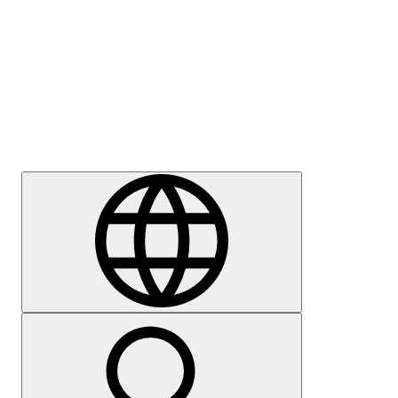
Sajtómegkeresés
Karrier