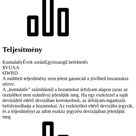
Teljesítmény
Kumulatív
Évek során
Egyösszegű befektetés
$VUAA
€IWRD
A múltbeli teljesítmény nem jelent garanciát a jövőbeli hozamokra
nézve.
A „kumulatív” számításnál a hozamokat árfolyam alapon (azaz az
osztalékot nem számítva) jelenítjük meg. Ha egy eszközzel a saját
devizádtól eltérő devizában kereskednek, az árfolyam-ingadozás
befolyásolhatja a hozamokat.
Az eszközöket eltérő devizába jegyzik,
és a teljesítményt az adott eszköz jegyzési devizájában jelenítjük
meg