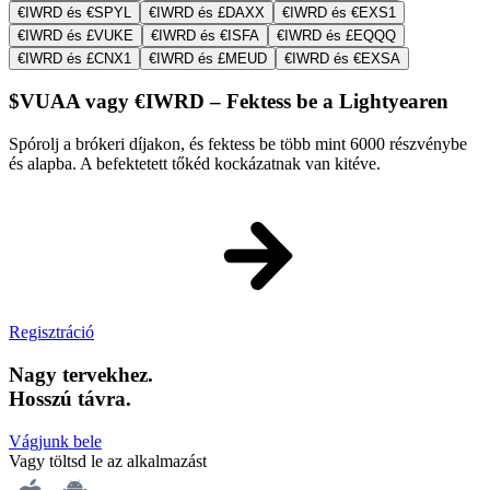
€IWRD és €SPYL
€IWRD és £DAXX
€IWRD és €EXS1
€IWRD és £VUKE
€IWRD és €ISFA
€IWRD és £EQQQ
€IWRD és £CNX1
€IWRD és £MEUD
€IWRD és €EXSA
$VUAA vagy €IWRD – Fektess be a Lightyearen
Spórolj a brókeri díjakon, és fektess be több mint 6000 részvénybe
és alapba. A befektetett tőkéd kockázatnak van kitéve.
Regisztráció
Nagy tervekhez.
Hosszú távra.
Vágjunk bele
Vagy töltsd le az alkalmazást