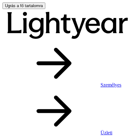
Ugrás a fő tartalomra
Személyes
Üzleti