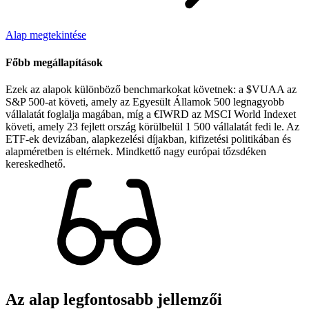
Alap megtekintése
Főbb megállapítások
Ezek az alapok különböző benchmarkokat követnek: a $VUAA az
S&P 500-at követi, amely az Egyesült Államok 500 legnagyobb
vállalatát foglalja magában, míg a €IWRD az MSCI World Indexet
követi, amely 23 fejlett ország körülbelül 1 500 vállalatát fedi le. Az
ETF-ek devizában, alapkezelési díjakban, kifizetési politikában és
alapméretben is eltérnek. Mindkettő nagy európai tőzsdéken
kereskedhető.
Az alap legfontosabb jellemzői