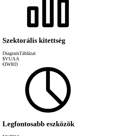
Szektorális kitettség
Diagram
Táblázat
$VUAA
€IWRD
Legfontosabb eszközök