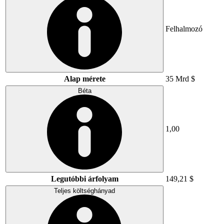
Felhalmozó
Alap mérete
35 Mrd $
Béta
1,00
Legutóbbi árfolyam
149,21 $
Teljes költséghányad