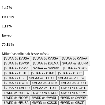
1,47%
Eli Lilly
1,11%
Egyéb
75,19%
Miket hasonlítanak össze mások
$VUAA és £VUSA
$VUAA és €VUSA
$VUAA és €VUAA
$VUAA és £SPXP
$VUAA és £SEMA
$VUAA és €EUNM
$VUAA és £VWRL
$VUAA és $VWRD
$VUAA és $ISX5
$VUAA és £EUE
$VUAA és €DAX
$VUAA és €EXIC
$VUAA és £ISF
$VUAA és £CUKX
$VUAA és €SPPW
$VUAA és €IWDA
$VUAA és €CNDX
$VUAA és €EXXT
$VUAA és €MEUD
$VUAA és €EXIE
€IWRD és £SWLD
€IWRD és €SPPW
€IWRD és £IWRD
€IWRD és £IEEM
€IWRD és €IQQE
€IWRD és €VWRL
€IWRD és £VWRP
€IWRD és €EUEA
€IWRD és €CSX5
€IWRD és €IBCF