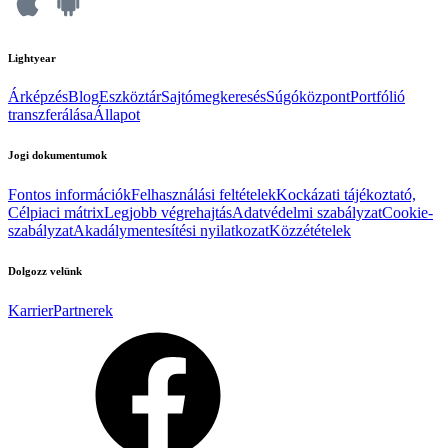
Lightyear
Árképzés
Blog
Eszköztár
Sajtómegkeresés
Súgóközpont
Portfólió
transzferálása
Állapot
Jogi dokumentumok
Fontos információk
Felhasználási feltételek
Kockázati tájékoztató,
Célpiaci mátrix
Legjobb végrehajtás
Adatvédelmi szabályzat
Cookie-
szabályzat
Akadálymentesítési nyilatkozat
Közzétételek
Dolgozz velünk
Karrier
Partnerek