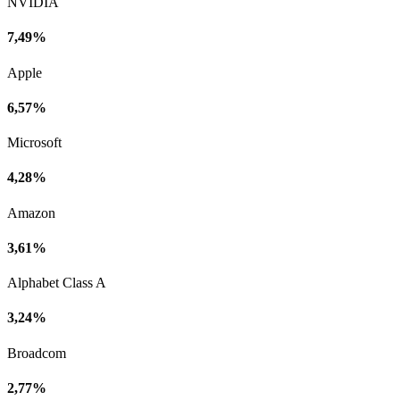
NVIDIA
7,49%
Apple
6,57%
Microsoft
4,28%
Amazon
3,61%
Alphabet Class A
3,24%
Broadcom
2,77%