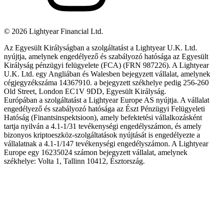
©
2026
Lightyear Financial Ltd.
Az Egyesült Királyságban a szolgáltatást a Lightyear U.K. Ltd.
nyújtja, amelynek engedélyező és szabályozó hatósága az Egyesült
Királyság pénzügyi felügyelete (FCA) (FRN 987226). A Lightyear
U.K. Ltd. egy Angliában és Walesben bejegyzett vállalat, amelynek
cégjegyzékszáma 14367910. a bejegyzett székhelye pedig 256-260
Old Street, London EC1V 9DD, Egyesült Királyság.
Európában a szolgáltatást a Lightyear Europe AS nyújtja. A vállalat
engedélyező és szabályozó hatósága az Észt Pénzügyi Felügyeleti
Hatóság (Finantsinspektsioon), amely befektetési vállalkozásként
tartja nyilván a 4.1-1/31 tevékenységi engedélyszámon, és amely
bizonyos kriptoeszköz-szolgáltatások nyújtását is engedélyezte a
vállalatnak a 4.1-1/147 tevékenységi engedélyszámon. A Lightyear
Europe egy 16235024 számon bejegyzett vállalat, amelynek
székhelye: Volta 1, Tallinn 10412, Észtország.