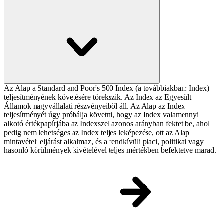
Az Alap a Standard and Poor's 500 Index (a továbbiakban: Index)
teljesítményének követésére törekszik. Az Index az Egyesült
Államok nagyvállalati részvényeiből áll. Az Alap az Index
teljesítményét úgy próbálja követni, hogy az Index valamennyi
alkotó értékpapírjába az Indexszel azonos arányban fektet be, ahol
pedig nem lehetséges az Index teljes leképezése, ott az Alap
mintavételi eljárást alkalmaz, és a rendkívüli piaci, politikai vagy
hasonló körülmények kivételével teljes mértékben befektetve marad.