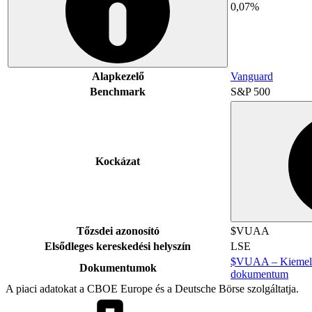
0,07%
Alapkezelő
Vanguard
Benchmark
S&P 500
Kockázat
Tőzsdei azonosító
$VUAA
Elsődleges kereskedési helyszín
LSE
$VUAA – Kiemelt 
Dokumentumok
dokumentum
A piaci adatokat a CBOE Europe és a Deutsche Börse szolgáltatja.