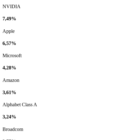
NVIDIA
7,49%
Apple
6,57%
Microsoft
4,28%
Amazon
3,61%
Alphabet Class A
3,24%
Broadcom