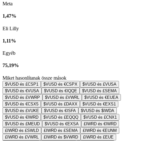
Meta
1,47%
Eli Lilly
1,11%
Egyéb
75,19%
Miket hasonlítanak össze mások
$VUSD és £CSP1
$VUSD és €CSPX
$VUSD és £VUSA
$VUSD és €VUSA
$VUSD és €IQQE
$VUSD és £SEMA
$VUSD és £VWRP
$VUSD és £VWRL
$VUSD és €EUEA
$VUSD és €CSX5
$VUSD és £DAXX
$VUSD és €EXS1
$VUSD és £VUKE
$VUSD és €ISFA
$VUSD és $IWDA
$VUSD és €IWRD
$VUSD és £EQQQ
$VUSD és £CNX1
$VUSD és £MEUD
$VUSD és €EXSA
£IWRD és €IWRD
£IWRD és £SWLD
£IWRD és £SEMA
£IWRD és €EUNM
£IWRD és £VWRL
£IWRD és $VWRD
£IWRD és £EUE