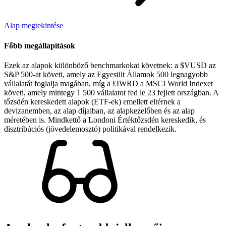
Alap megtekintése
Főbb megállapítások
Ezek az alapok különböző benchmarkokat követnek: a $VUSD az
S&P 500-at követi, amely az Egyesült Államok 500 legnagyobb
vállalatát foglalja magában, míg a £IWRD a MSCI World Indexet
követi, amely mintegy 1 500 vállalatot fed le 23 fejlett országban. A
tőzsdén kereskedett alapok (ETF-ek) emellett eltérnek a
devizanemben, az alap díjaiban, az alapkezelőben és az alap
méretében is. Mindkettő a Londoni Értéktőzsdén kereskedik, és
disztribúciós (jövedelemosztó) politikával rendelkezik.