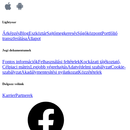
Lightyear
Árképzés
Blog
Eszköztár
Sajtómegkeresés
Súgóközpont
Portfólió
transzferálása
Állapot
Jogi dokumentumok
Fontos információk
Felhasználási feltételek
Kockázati tájékoztató,
Célpiaci mátrix
Legjobb végrehajtás
Adatvédelmi szabályzat
Cookie-
szabályzat
Akadálymentesítési nyilatkozat
Közzétételek
Dolgozz velünk
Karrier
Partnerek