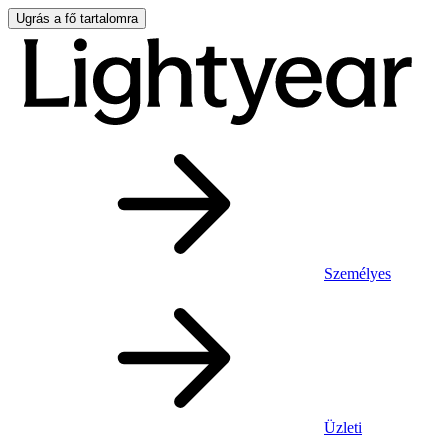
Ugrás a fő tartalomra
Személyes
Üzleti