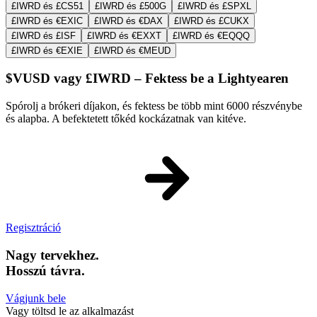
£IWRD és £CS51
£IWRD és £500G
£IWRD és £SPXL
£IWRD és €EXIC
£IWRD és €DAX
£IWRD és £CUKX
£IWRD és £ISF
£IWRD és €EXXT
£IWRD és €EQQQ
£IWRD és €EXIE
£IWRD és €MEUD
$VUSD vagy £IWRD – Fektess be a Lightyearen
Spórolj a brókeri díjakon, és fektess be több mint 6000 részvénybe
és alapba. A befektetett tőkéd kockázatnak van kitéve.
Regisztráció
Nagy tervekhez.
Hosszú távra.
Vágjunk bele
Vagy töltsd le az alkalmazást