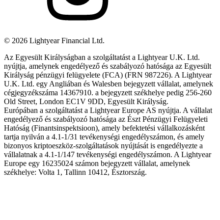
©
2026
Lightyear Financial Ltd.
Az Egyesült Királyságban a szolgáltatást a Lightyear U.K. Ltd.
nyújtja, amelynek engedélyező és szabályozó hatósága az Egyesült
Királyság pénzügyi felügyelete (FCA) (FRN 987226). A Lightyear
U.K. Ltd. egy Angliában és Walesben bejegyzett vállalat, amelynek
cégjegyzékszáma 14367910. a bejegyzett székhelye pedig 256-260
Old Street, London EC1V 9DD, Egyesült Királyság.
Európában a szolgáltatást a Lightyear Europe AS nyújtja. A vállalat
engedélyező és szabályozó hatósága az Észt Pénzügyi Felügyeleti
Hatóság (Finantsinspektsioon), amely befektetési vállalkozásként
tartja nyilván a 4.1-1/31 tevékenységi engedélyszámon, és amely
bizonyos kriptoeszköz-szolgáltatások nyújtását is engedélyezte a
vállalatnak a 4.1-1/147 tevékenységi engedélyszámon. A Lightyear
Europe egy 16235024 számon bejegyzett vállalat, amelynek
székhelye: Volta 1, Tallinn 10412, Észtország.