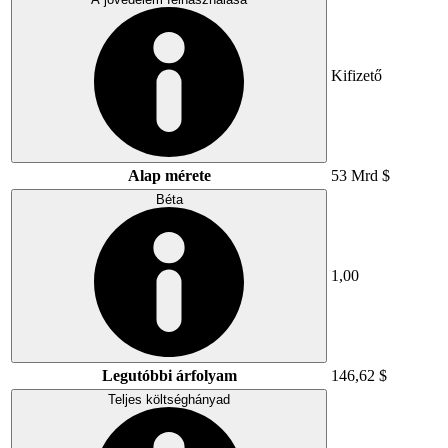
Kifizető
Alap mérete
53 Mrd $
Béta
1,00
Legutóbbi árfolyam
146,62 $
Teljes költséghányad