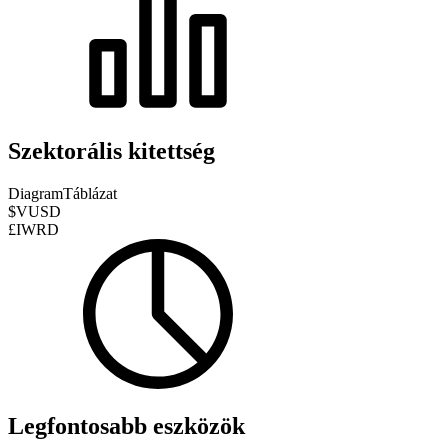
Szektorális kitettség
Diagram
Táblázat
$VUSD
£IWRD
Legfontosabb eszközök