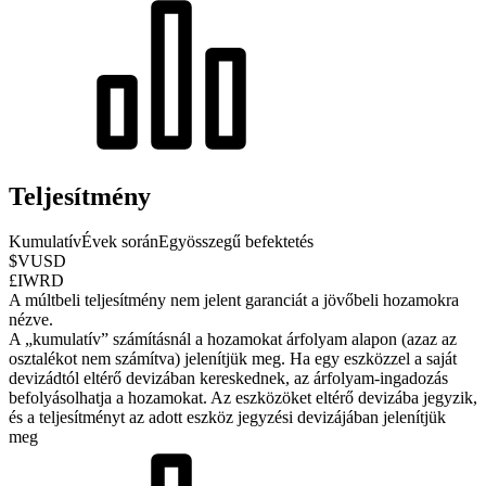
Teljesítmény
Kumulatív
Évek során
Egyösszegű befektetés
$VUSD
£IWRD
A múltbeli teljesítmény nem jelent garanciát a jövőbeli hozamokra
nézve.
A „kumulatív” számításnál a hozamokat árfolyam alapon (azaz az
osztalékot nem számítva) jelenítjük meg. Ha egy eszközzel a saját
devizádtól eltérő devizában kereskednek, az árfolyam-ingadozás
befolyásolhatja a hozamokat.
Az eszközöket eltérő devizába jegyzik,
és a teljesítményt az adott eszköz jegyzési devizájában jelenítjük
meg