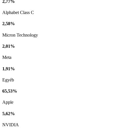
2,77%
Alphabet Class C
2,58%
Micron Technology
2,01%
Meta
1,91%
Egyéb
65,53%
Apple
5,62%
NVIDIA