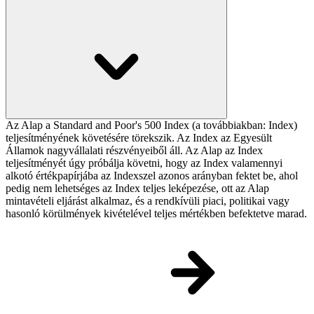
Az Alap a Standard and Poor's 500 Index (a továbbiakban: Index)
teljesítményének követésére törekszik. Az Index az Egyesült
Államok nagyvállalati részvényeiből áll. Az Alap az Index
teljesítményét úgy próbálja követni, hogy az Index valamennyi
alkotó értékpapírjába az Indexszel azonos arányban fektet be, ahol
pedig nem lehetséges az Index teljes leképezése, ott az Alap
mintavételi eljárást alkalmaz, és a rendkívüli piaci, politikai vagy
hasonló körülmények kivételével teljes mértékben befektetve marad.