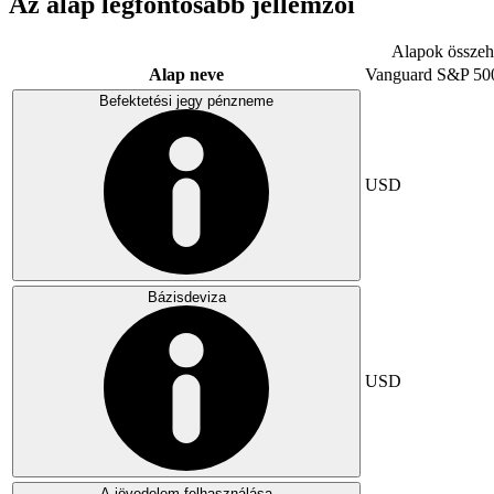
Az alap legfontosabb jellemzői
Alapok összeha
Alap neve
Vanguard S&P 50
Befektetési jegy pénzneme
USD
Bázisdeviza
USD
A jövedelem felhasználása