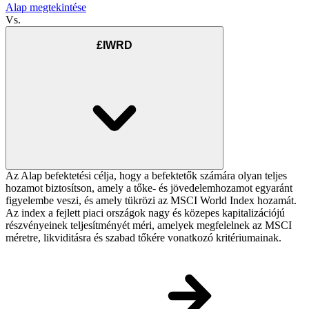
Alap megtekintése
Vs.
£IWRD
Az Alap befektetési célja, hogy a befektetők számára olyan teljes
hozamot biztosítson, amely a tőke- és jövedelemhozamot egyaránt
figyelembe veszi, és amely tükrözi az MSCI World Index hozamát.
Az index a fejlett piaci országok nagy és közepes kapitalizációjú
részvényeinek teljesítményét méri, amelyek megfelelnek az MSCI
méretre, likviditásra és szabad tőkére vonatkozó kritériumainak.