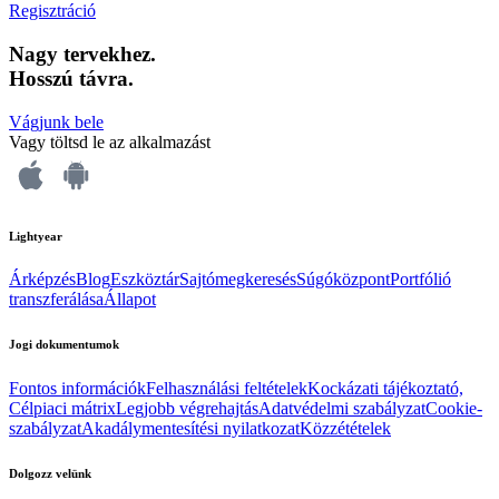
Regisztráció
Nagy tervekhez.
Hosszú távra.
Vágjunk bele
Vagy töltsd le az alkalmazást
Lightyear
Árképzés
Blog
Eszköztár
Sajtómegkeresés
Súgóközpont
Portfólió
transzferálása
Állapot
Jogi dokumentumok
Fontos információk
Felhasználási feltételek
Kockázati tájékoztató,
Célpiaci mátrix
Legjobb végrehajtás
Adatvédelmi szabályzat
Cookie-
szabályzat
Akadálymentesítési nyilatkozat
Közzétételek
Dolgozz velünk