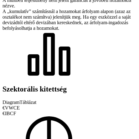
A múltbeli teljesítmény nem jelent garanciát a jövőbeli hozamokra
nézve.
A „kumulatív” számításnál a hozamokat árfolyam alapon (azaz az
osztalékot nem számítva) jelenítjük meg. Ha egy eszközzel a saját
devizádtól eltérő devizában kereskednek, az árfolyam-ingadozás
befolyásolhatja a hozamokat.
Szektorális kitettség
Diagram
Táblázat
€VWCE
€IBCF