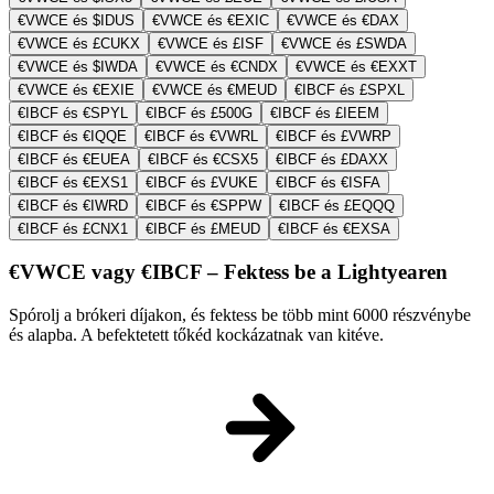
€VWCE és $IDUS
€VWCE és €EXIC
€VWCE és €DAX
€VWCE és £CUKX
€VWCE és £ISF
€VWCE és £SWDA
€VWCE és $IWDA
€VWCE és €CNDX
€VWCE és €EXXT
€VWCE és €EXIE
€VWCE és €MEUD
€IBCF és £SPXL
€IBCF és €SPYL
€IBCF és £500G
€IBCF és £IEEM
€IBCF és €IQQE
€IBCF és €VWRL
€IBCF és £VWRP
€IBCF és €EUEA
€IBCF és €CSX5
€IBCF és £DAXX
€IBCF és €EXS1
€IBCF és £VUKE
€IBCF és €ISFA
€IBCF és €IWRD
€IBCF és €SPPW
€IBCF és £EQQQ
€IBCF és £CNX1
€IBCF és £MEUD
€IBCF és €EXSA
€VWCE vagy €IBCF – Fektess be a Lightyearen
Spórolj a brókeri díjakon, és fektess be több mint 6000 részvénybe
és alapba. A befektetett tőkéd kockázatnak van kitéve.