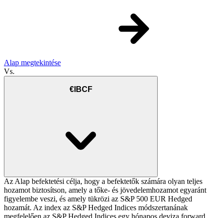
Alap megtekintése
Vs.
€IBCF
Az Alap befektetési célja, hogy a befektetők számára olyan teljes
hozamot biztosítson, amely a tőke- és jövedelemhozamot egyaránt
figyelembe veszi, és amely tükrözi az S&P 500 EUR Hedged
hozamát. Az index az S&P Hedged Indices módszertanának
megfelelően az S&P Hedged Indices egy hónapos deviza forward