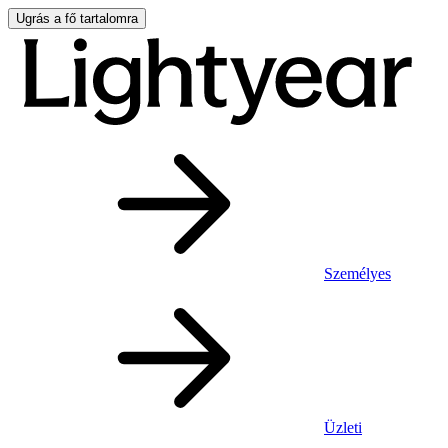
Ugrás a fő tartalomra
Személyes
Üzleti