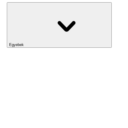
Egyebek
Lightyear AI
Eszköztár