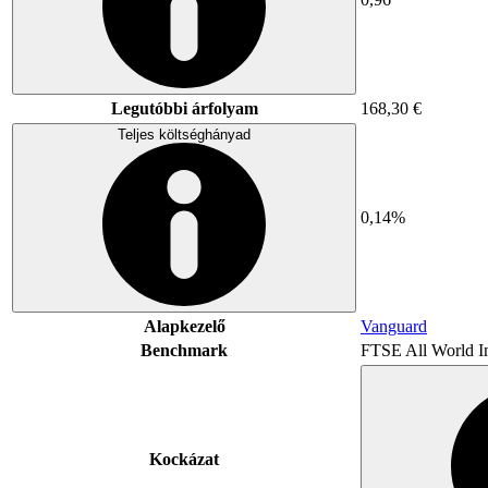
Legutóbbi árfolyam
168,30 €
Teljes költséghányad
0,14%
Alapkezelő
Vanguard
Benchmark
FTSE All World I
Kockázat