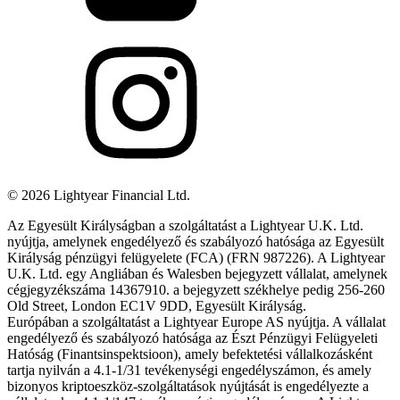
©
2026
Lightyear Financial Ltd.
Az Egyesült Királyságban a szolgáltatást a Lightyear U.K. Ltd.
nyújtja, amelynek engedélyező és szabályozó hatósága az Egyesült
Királyság pénzügyi felügyelete (FCA) (FRN 987226). A Lightyear
U.K. Ltd. egy Angliában és Walesben bejegyzett vállalat, amelynek
cégjegyzékszáma 14367910. a bejegyzett székhelye pedig 256-260
Old Street, London EC1V 9DD, Egyesült Királyság.
Európában a szolgáltatást a Lightyear Europe AS nyújtja. A vállalat
engedélyező és szabályozó hatósága az Észt Pénzügyi Felügyeleti
Hatóság (Finantsinspektsioon), amely befektetési vállalkozásként
tartja nyilván a 4.1-1/31 tevékenységi engedélyszámon, és amely
bizonyos kriptoeszköz-szolgáltatások nyújtását is engedélyezte a