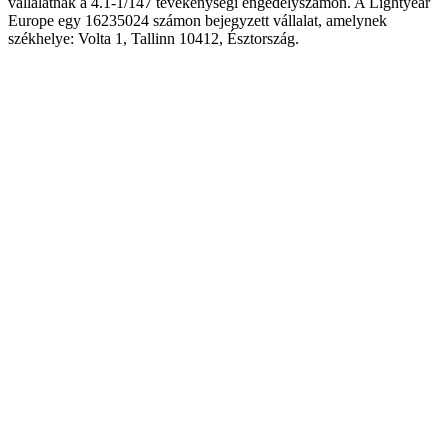
vállalatnak a 4.1-1/147 tevékenységi engedélyszámon. A Lightyear
Europe egy 16235024 számon bejegyzett vállalat, amelynek
székhelye: Volta 1, Tallinn 10412, Észtország.