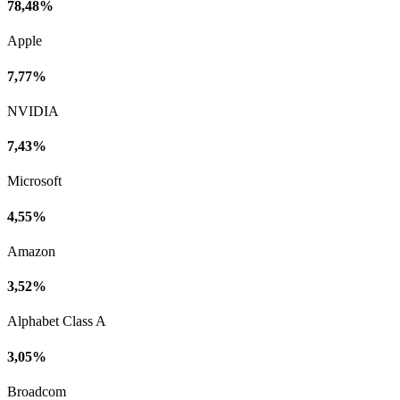
78,48%
Apple
7,77%
NVIDIA
7,43%
Microsoft
4,55%
Amazon
3,52%
Alphabet Class A
3,05%
Broadcom