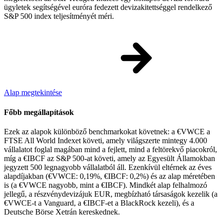
ügyletek segítségével euróra fedezett devizakitettséggel rendelkező
S&P 500 index teljesítményét méri.
Alap megtekintése
Főbb megállapítások
Ezek az alapok különböző benchmarkokat követnek: a €VWCE a
FTSE All World Indexet követi, amely világszerte mintegy 4.000
vállalatot foglal magában mind a fejlett, mind a feltörekvő piacokról,
míg a €IBCF az S&P 500-at követi, amely az Egyesült Államokban
jegyzett 500 legnagyobb vállalatból áll. Ezenkívül eltérnek az éves
alapdíjakban (€VWCE: 0,19%, €IBCF: 0,2%) és az alap méretében
is (a €VWCE nagyobb, mint a €IBCF). Mindkét alap felhalmozó
jellegű, a részvénydevizájuk EUR, megbízható társaságok kezelik (a
€VWCE-t a Vanguard, a €IBCF-et a BlackRock kezeli), és a
Deutsche Börse Xetrán kereskednek.