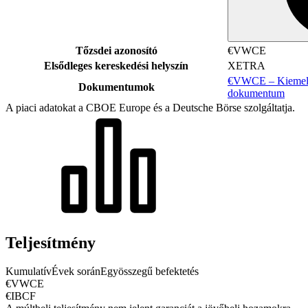
Tőzsdei azonosító
€VWCE
Elsődleges kereskedési helyszín
XETRA
€VWCE – Kiemelt 
Dokumentumok
dokumentum
A piaci adatokat a CBOE Europe és a Deutsche Börse szolgáltatja.
Teljesítmény
Kumulatív
Évek során
Egyösszegű befektetés
€VWCE
€IBCF