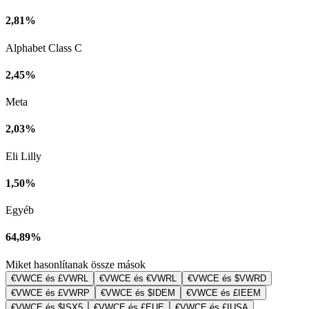
2,81%
Alphabet Class C
2,45%
Meta
2,03%
Eli Lilly
1,50%
Egyéb
64,89%
Miket hasonlítanak össze mások
€VWCE és £VWRL
€VWCE és €VWRL
€VWCE és $VWRD
€VWCE és £VWRP
€VWCE és $IDEM
€VWCE és £IEEM
€VWCE és $ISX5
€VWCE és £EUE
€VWCE és £IUSA