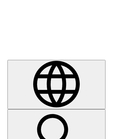
Sajtómegkeresés
Karrier