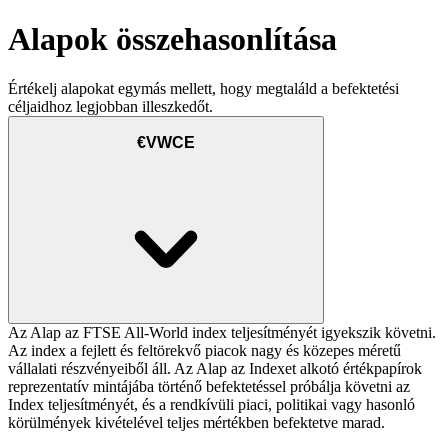
Alapok összehasonlítása
Értékelj alapokat egymás mellett, hogy megtaláld a befektetési
céljaidhoz legjobban illeszkedőt.
€VWCE
Az Alap az FTSE All-World index teljesítményét igyekszik követni.
Az index a fejlett és feltörekvő piacok nagy és közepes méretű
vállalati részvényeiből áll. Az Alap az Indexet alkotó értékpapírok
reprezentatív mintájába történő befektetéssel próbálja követni az
Index teljesítményét, és a rendkívüli piaci, politikai vagy hasonló
körülmények kivételével teljes mértékben befektetve marad.