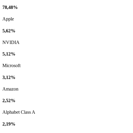
78,48%
Apple
5,62%
NVIDIA
5,12%
Microsoft
3,12%
Amazon
2,52%
Alphabet Class A
2,19%