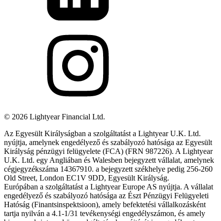
©
2026
Lightyear Financial Ltd.
Az Egyesült Királyságban a szolgáltatást a Lightyear U.K. Ltd.
nyújtja, amelynek engedélyező és szabályozó hatósága az Egyesült
Királyság pénzügyi felügyelete (FCA) (FRN 987226). A Lightyear
U.K. Ltd. egy Angliában és Walesben bejegyzett vállalat, amelynek
cégjegyzékszáma 14367910. a bejegyzett székhelye pedig 256-260
Old Street, London EC1V 9DD, Egyesült Királyság.
Európában a szolgáltatást a Lightyear Europe AS nyújtja. A vállalat
engedélyező és szabályozó hatósága az Észt Pénzügyi Felügyeleti
Hatóság (Finantsinspektsioon), amely befektetési vállalkozásként
tartja nyilván a 4.1-1/31 tevékenységi engedélyszámon, és amely