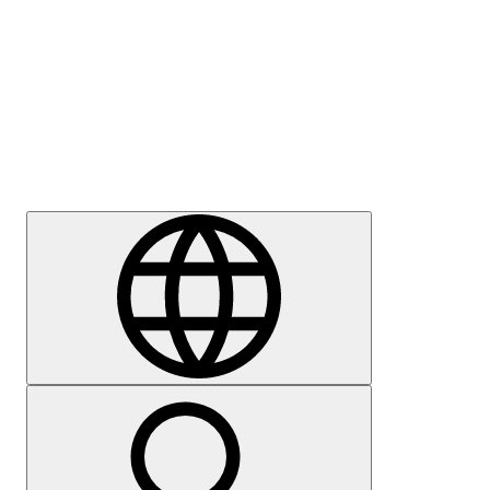
Sajtómegkeresés
Karrier