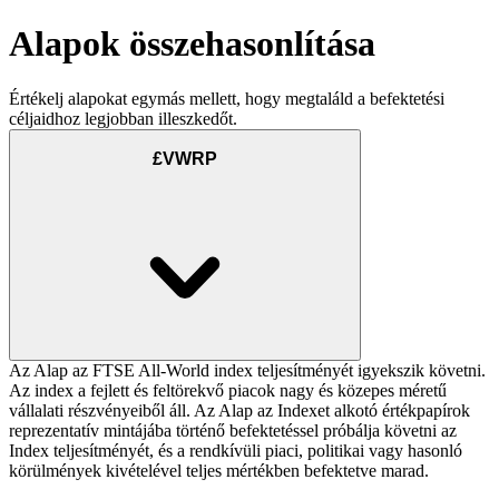
Alapok összehasonlítása
Értékelj alapokat egymás mellett, hogy megtaláld a befektetési
céljaidhoz legjobban illeszkedőt.
£VWRP
Az Alap az FTSE All-World index teljesítményét igyekszik követni.
Az index a fejlett és feltörekvő piacok nagy és közepes méretű
vállalati részvényeiből áll. Az Alap az Indexet alkotó értékpapírok
reprezentatív mintájába történő befektetéssel próbálja követni az
Index teljesítményét, és a rendkívüli piaci, politikai vagy hasonló
körülmények kivételével teljes mértékben befektetve marad.