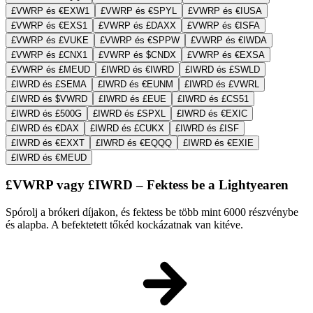
£VWRP és €EXW1
£VWRP és €SPYL
£VWRP és €IUSA
£VWRP és €EXS1
£VWRP és £DAXX
£VWRP és €ISFA
£VWRP és £VUKE
£VWRP és €SPPW
£VWRP és €IWDA
£VWRP és £CNX1
£VWRP és $CNDX
£VWRP és €EXSA
£VWRP és £MEUD
£IWRD és €IWRD
£IWRD és £SWLD
£IWRD és £SEMA
£IWRD és €EUNM
£IWRD és £VWRL
£IWRD és $VWRD
£IWRD és £EUE
£IWRD és £CS51
£IWRD és £500G
£IWRD és £SPXL
£IWRD és €EXIC
£IWRD és €DAX
£IWRD és £CUKX
£IWRD és £ISF
£IWRD és €EXXT
£IWRD és €EQQQ
£IWRD és €EXIE
£IWRD és €MEUD
£VWRP vagy £IWRD – Fektess be a Lightyearen
Spórolj a brókeri díjakon, és fektess be több mint 6000 részvénybe
és alapba. A befektetett tőkéd kockázatnak van kitéve.