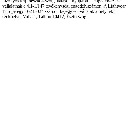
bizonyos kriptoeszköz-szolgáltatások nyújtását is engedélyezte a
vállalatnak a 4.1-1/147 tevékenységi engedélyszámon. A Lightyear
Europe egy 16235024 számon bejegyzett vállalat, amelynek
székhelye: Volta 1, Tallinn 10412, Észtország.