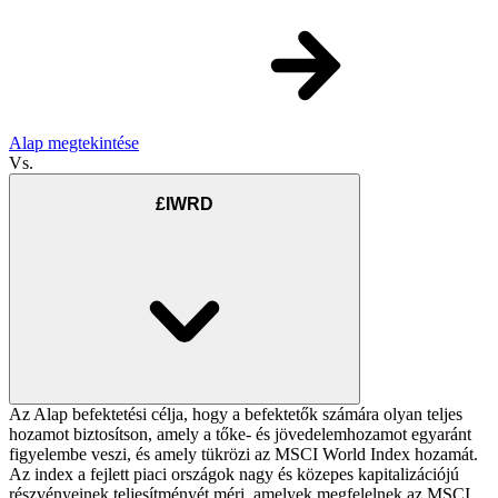
Alap megtekintése
Vs.
£IWRD
Az Alap befektetési célja, hogy a befektetők számára olyan teljes
hozamot biztosítson, amely a tőke- és jövedelemhozamot egyaránt
figyelembe veszi, és amely tükrözi az MSCI World Index hozamát.
Az index a fejlett piaci országok nagy és közepes kapitalizációjú
részvényeinek teljesítményét méri, amelyek megfelelnek az MSCI