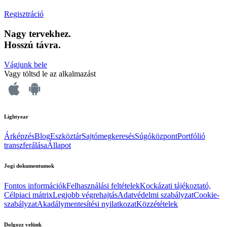
Regisztráció
Nagy tervekhez.
Hosszú távra.
Vágjunk bele
Vagy töltsd le az alkalmazást
Lightyear
Árképzés
Blog
Eszköztár
Sajtómegkeresés
Súgóközpont
Portfólió
transzferálása
Állapot
Jogi dokumentumok
Fontos információk
Felhasználási feltételek
Kockázati tájékoztató,
Célpiaci mátrix
Legjobb végrehajtás
Adatvédelmi szabályzat
Cookie-
szabályzat
Akadálymentesítési nyilatkozat
Közzétételek
Dolgozz velünk