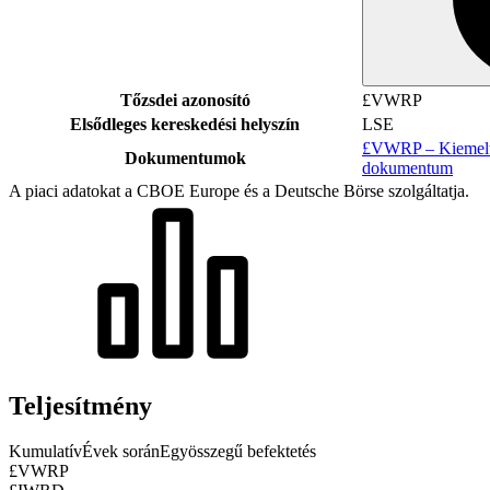
Tőzsdei azonosító
£VWRP
Elsődleges kereskedési helyszín
LSE
£VWRP – Kiemelt 
Dokumentumok
dokumentum
A piaci adatokat a CBOE Europe és a Deutsche Börse szolgáltatja.
Teljesítmény
Kumulatív
Évek során
Egyösszegű befektetés
£VWRP