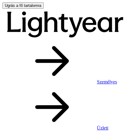
Ugrás a fő tartalomra
Személyes
Üzleti