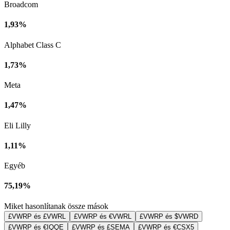
Broadcom
1,93%
Alphabet Class C
1,73%
Meta
1,47%
Eli Lilly
1,11%
Egyéb
75,19%
Miket hasonlítanak össze mások
£VWRP és £VWRL
£VWRP és €VWRL
£VWRP és $VWRD
£VWRP és €IQQE
£VWRP és £SEMA
£VWRP és €CSX5