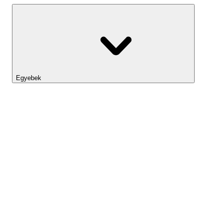
Egyebek
Lightyear AI
Eszköztár