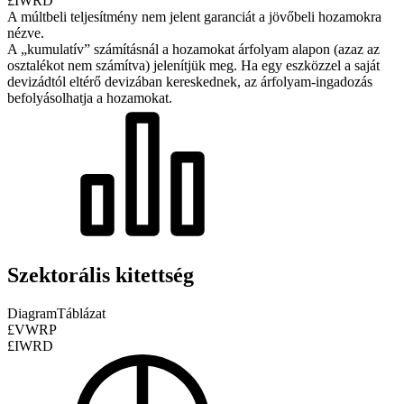
£IWRD
A múltbeli teljesítmény nem jelent garanciát a jövőbeli hozamokra
nézve.
A „kumulatív” számításnál a hozamokat árfolyam alapon (azaz az
osztalékot nem számítva) jelenítjük meg. Ha egy eszközzel a saját
devizádtól eltérő devizában kereskednek, az árfolyam-ingadozás
befolyásolhatja a hozamokat.
Szektorális kitettség
Diagram
Táblázat
£VWRP
£IWRD