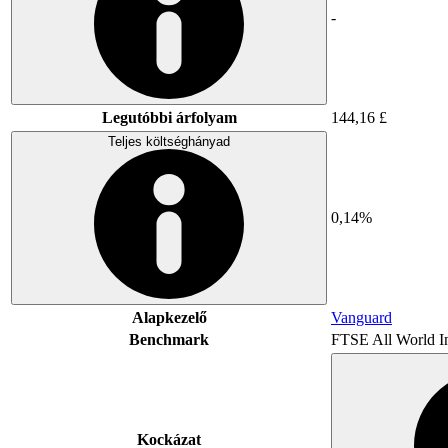
-
Legutóbbi árfolyam
144,16 £
Teljes költséghányad
0,14%
Alapkezelő
Vanguard
Benchmark
FTSE All World I
Kockázat