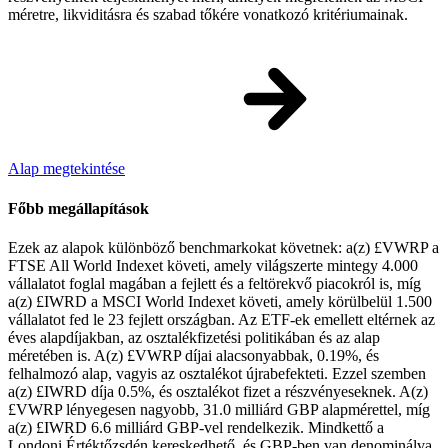
méretre, likviditásra és szabad tőkére vonatkozó kritériumainak.
Alap megtekintése
Főbb megállapítások
Ezek az alapok különböző benchmarkokat követnek: a(z) £VWRP a
FTSE All World Indexet követi, amely világszerte mintegy 4.000
vállalatot foglal magában a fejlett és a feltörekvő piacokról is, míg
a(z) £IWRD a MSCI World Indexet követi, amely körülbelül 1.500
vállalatot fed le 23 fejlett országban. Az ETF-ek emellett eltérnek az
éves alapdíjakban, az osztalékfizetési politikában és az alap
méretében is. A(z) £VWRP díjai alacsonyabbak, 0.19%, és
felhalmozó alap, vagyis az osztalékot újrabefekteti. Ezzel szemben
a(z) £IWRD díja 0.5%, és osztalékot fizet a részvényeseknek. A(z)
£VWRP lényegesen nagyobb, 31.0 milliárd GBP alapmérettel, míg
a(z) £IWRD 6.6 milliárd GBP-vel rendelkezik. Mindkettő a
Londoni Értéktőzsdén kereskedhető, és GBP-ben van denominálva.