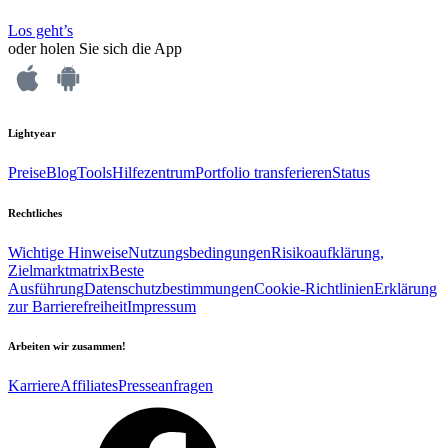
Los geht’s
oder holen Sie sich die App
Lightyear
Preise
Blog
Tools
Hilfezentrum
Portfolio transferieren
Status
Rechtliches
Wichtige Hinweise
Nutzungsbedingungen
Risikoaufklärung,
Zielmarktmatrix
Beste
Ausführung
Datenschutzbestimmungen
Cookie-Richtlinien
Erklärung
zur Barrierefreiheit
Impressum
Arbeiten wir zusammen!
Karriere
Affiliates
Presseanfragen