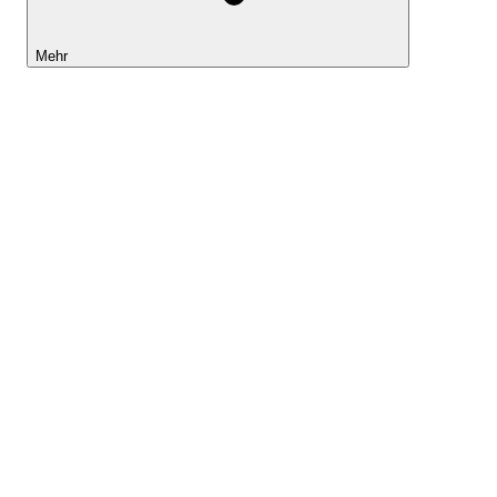
Mehr
Lightyear AI
Tools