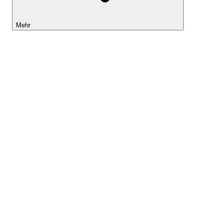
Mehr
Lightyear AI
Tools