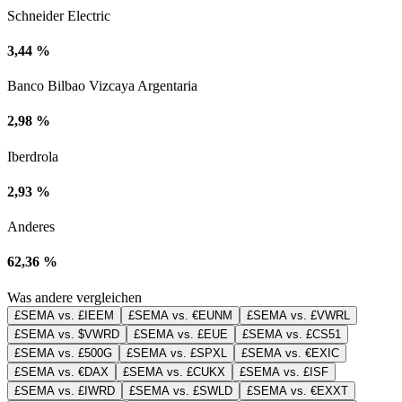
Schneider Electric
3,44 %
Banco Bilbao Vizcaya Argentaria
2,98 %
Iberdrola
2,93 %
Anderes
62,36 %
Was andere vergleichen
£SEMA vs. £IEEM
£SEMA vs. €EUNM
£SEMA vs. £VWRL
£SEMA vs. $VWRD
£SEMA vs. £EUE
£SEMA vs. £CS51
£SEMA vs. £500G
£SEMA vs. £SPXL
£SEMA vs. €EXIC
£SEMA vs. €DAX
£SEMA vs. £CUKX
£SEMA vs. £ISF
£SEMA vs. £IWRD
£SEMA vs. £SWLD
£SEMA vs. €EXXT