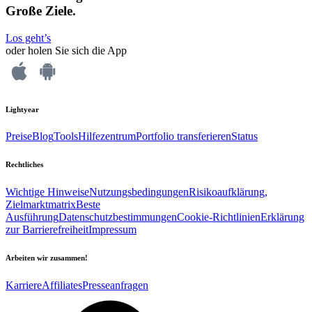
Große Ziele.
Los geht’s
oder holen Sie sich die App
Lightyear
Preise
Blog
Tools
Hilfezentrum
Portfolio transferieren
Status
Rechtliches
Wichtige Hinweise
Nutzungsbedingungen
Risikoaufklärung,
Zielmarktmatrix
Beste
Ausführung
Datenschutzbestimmungen
Cookie-Richtlinien
Erklärung
zur Barrierefreiheit
Impressum
Arbeiten wir zusammen!
Karriere
Affiliates
Presseanfragen