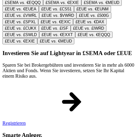
£SEMA vs. €EQQQ
£SEMA vs. €EXIE
£SEMA vs. €MEUD
£EUE vs. €EUEA
£EUE vs. £CS51
£EUE vs. €EUNM
£EUE vs. £VWRL
£EUE vs. $VWRD
£EUE vs. £500G
£EUE vs. £SPXL
£EUE vs. €EXIC
£EUE vs. €DAX
£EUE vs. £CUKX
£EUE vs. £ISF
£EUE vs. £IWRD
£EUE vs. £SWLD
£EUE vs. €EXXT
£EUE vs. €EQQQ
£EUE vs. €EXIE
£EUE vs. €MEUD
Investieren Sie auf Lightyear in £SEMA oder £EUE
Sparen Sie bei Brokergebühren und investieren Sie in mehr als 6000
Aktien und Fonds. Wenn Sie investieren, setzen Sie Ihr Kapital
einem Risiko aus.
Registrieren
Smarte Anleger.