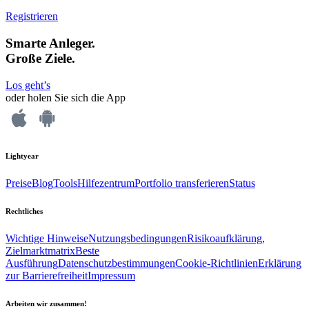
Registrieren
Smarte Anleger.
Große Ziele.
Los geht’s
oder holen Sie sich die App
Lightyear
Preise
Blog
Tools
Hilfezentrum
Portfolio transferieren
Status
Rechtliches
Wichtige Hinweise
Nutzungsbedingungen
Risikoaufklärung,
Zielmarktmatrix
Beste
Ausführung
Datenschutzbestimmungen
Cookie-Richtlinien
Erklärung
zur Barrierefreiheit
Impressum
Arbeiten wir zusammen!