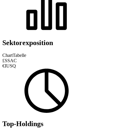
Sektorexposition
Chart
Tabelle
£SSAC
€IUSQ
Top-Holdings