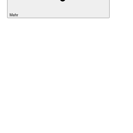
Mehr
Lightyear AI
Tools