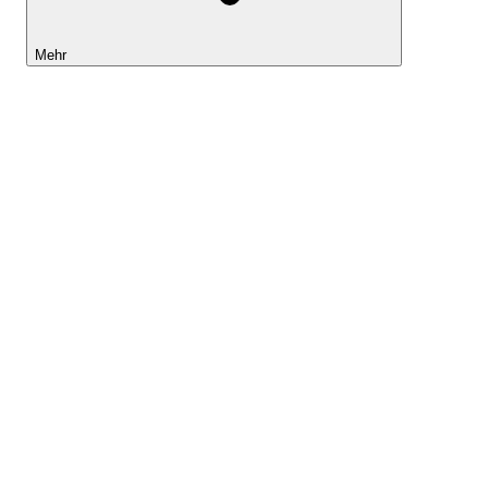
Mehr
Lightyear AI
Tools