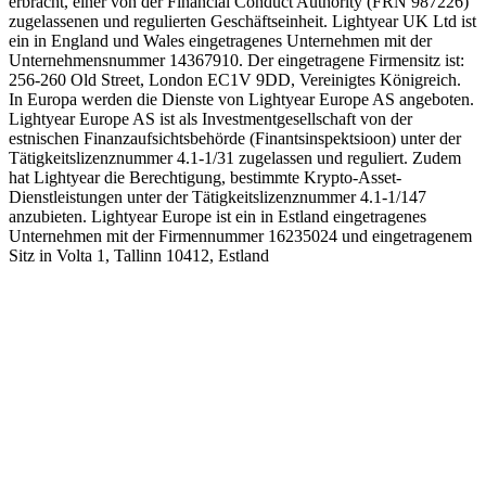
erbracht, einer von der Financial Conduct Authority (FRN 987226)
zugelassenen und regulierten Geschäftseinheit. Lightyear UK Ltd ist
ein in England und Wales eingetragenes Unternehmen mit der
Unternehmensnummer 14367910. Der eingetragene Firmensitz ist:
256-260 Old Street, London EC1V 9DD, Vereinigtes Königreich.
In Europa werden die Dienste von Lightyear Europe AS angeboten.
Lightyear Europe AS ist als Investmentgesellschaft von der
estnischen Finanzaufsichtsbehörde (Finantsinspektsioon) unter der
Tätigkeitslizenznummer 4.1-1/31 zugelassen und reguliert. Zudem
hat Lightyear die Berechtigung, bestimmte Krypto-Asset-
Dienstleistungen unter der Tätigkeitslizenznummer 4.1-1/147
anzubieten. Lightyear Europe ist ein in Estland eingetragenes
Unternehmen mit der Firmennummer 16235024 und eingetragenem
Sitz in Volta 1, Tallinn 10412, Estland