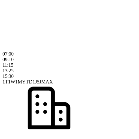
07:00
09:10
11:15
13:25
15:30
1T
1W
1M
YTD
1J
5J
MAX