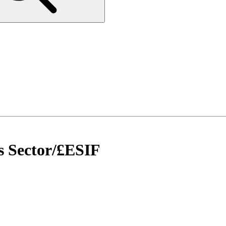
s Sector
/
£ESIF