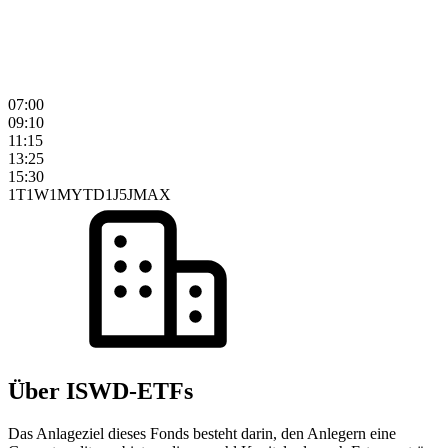
07:00
09:10
11:15
13:25
15:30
1T
1W
1M
YTD
1J
5J
MAX
Über ISWD-ETFs
Das Anlageziel dieses Fonds besteht darin, den Anlegern eine