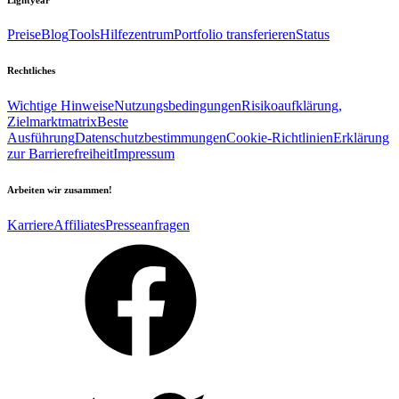
Preise
Blog
Tools
Hilfezentrum
Portfolio transferieren
Status
Rechtliches
Wichtige Hinweise
Nutzungsbedingungen
Risikoaufklärung,
Zielmarktmatrix
Beste
Ausführung
Datenschutzbestimmungen
Cookie-Richtlinien
Erklärung
zur Barrierefreiheit
Impressum
Arbeiten wir zusammen!
Karriere
Affiliates
Presseanfragen