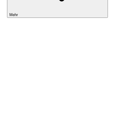
Mehr
Lightyear AI
Tools