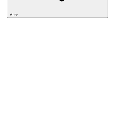
Mehr
Lightyear AI
Tools