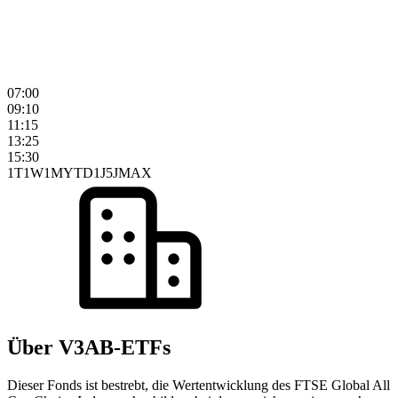
07:00
09:10
11:15
13:25
15:30
1T
1W
1M
YTD
1J
5J
MAX
Über V3AB-ETFs
Dieser Fonds ist bestrebt, die Wertentwicklung des FTSE Global All