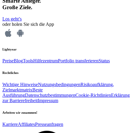
Smarte Anleger.
Große Ziele.
Los geht’s
oder holen Sie sich die App
Lightyear
Preise
Blog
Tools
Hilfezentrum
Portfolio transferieren
Status
Rechtliches
Wichtige Hinweise
Nutzungsbedingungen
Risikoaufklärung,
Zielmarktmatrix
Beste
Ausführung
Datenschutzbestimmungen
Cookie-Richtlinien
Erklärung
zur Barrierefreiheit
Impressum
Arbeiten wir zusammen!
Karriere
Affiliates
Presseanfragen