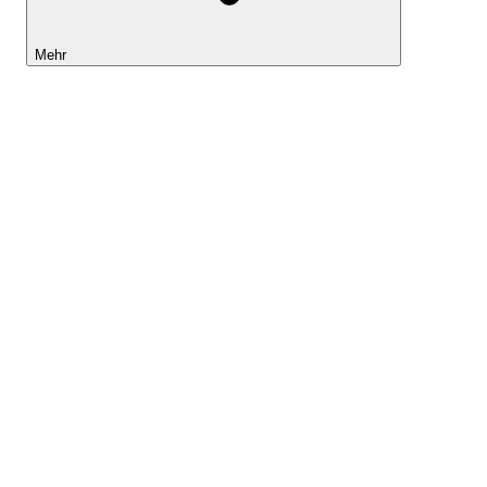
Mehr
Lightyear AI
Tools