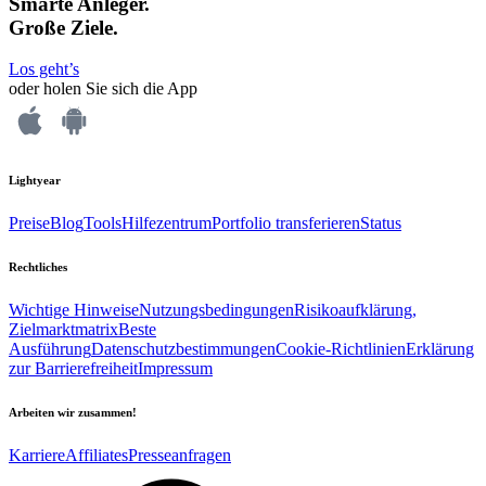
Smarte Anleger.
Große Ziele.
Los geht’s
oder holen Sie sich die App
Lightyear
Preise
Blog
Tools
Hilfezentrum
Portfolio transferieren
Status
Rechtliches
Wichtige Hinweise
Nutzungsbedingungen
Risikoaufklärung,
Zielmarktmatrix
Beste
Ausführung
Datenschutzbestimmungen
Cookie-Richtlinien
Erklärung
zur Barrierefreiheit
Impressum
Arbeiten wir zusammen!
Karriere
Affiliates
Presseanfragen