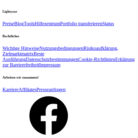
Lightyear
Preise
Blog
Tools
Hilfezentrum
Portfolio transferieren
Status
Rechtliches
Wichtige Hinweise
Nutzungsbedingungen
Risikoaufklärung,
Zielmarktmatrix
Beste
Ausführung
Datenschutzbestimmungen
Cookie-Richtlinien
Erklärung
zur Barrierefreiheit
Impressum
Arbeiten wir zusammen!
Karriere
Affiliates
Presseanfragen