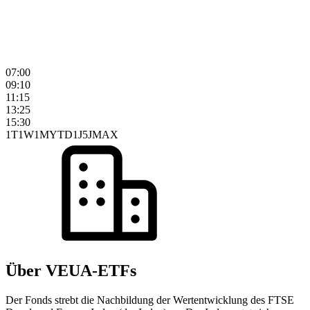
07:00
09:10
11:15
13:25
15:30
1T
1W
1M
YTD
1J
5J
MAX
Über VEUA-ETFs
Der Fonds strebt die Nachbildung der Wertentwicklung des FTSE