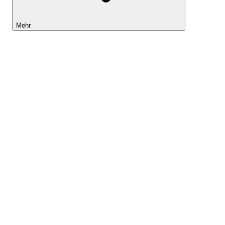
Mehr
Lightyear AI
Tools