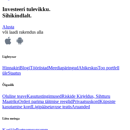
Investeeri tulevikku.
Sihikindlalt.
Alusta
või laadi rakendus alla
Lightyear
Hinnakiri
Blogi
Tööriistad
Meediapäringud
Abikeskus
Too portfell
üle
Staatus
Õiguslik
Oluline teave
Kasutustingimused
Riskide Kirjeldus, Sihtturu
Maatriks
Orderi parima täitmise reeglid
Privaatsuskord
Küpsiste
kasutamise kord
Ligipääsetavuse teatis
Aruanded
Liitu meiega
Karjäär
Partnerprogramm