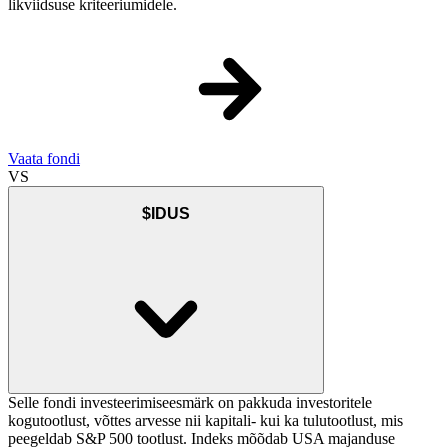
likviidsuse kriteeriumidele.
Vaata fondi
VS
$IDUS
Selle fondi investeerimiseesmärk on pakkuda investoritele
kogutootlust, võttes arvesse nii kapitali- kui ka tulutootlust, mis
peegeldab S&P 500 tootlust. Indeks mõõdab USA majanduse