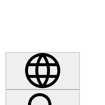
Meedia
Karjäär