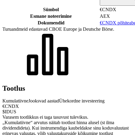
Sümbol
€CNDX
Esmane noteerimine
AEX
Dokumendid
€CNDX põhiteab
Turuandmeid edastavad CBOE Europe ja Deutsche Börse.
Tootlus
Kumulatiivne
Jooksvad aastad
Ühekordne investeering
€CNDX
$IDUS
Varasem tootlikkus ei taga tasuvust tulevikus.
„Kumulatiivne“ arvutus näitab tootlust hinna alusel (st ilma
dividendideta). Kui instrumendiga kaubeldakse sinu koduvaluutast
erinevas valuutas, võib valuutakursside kõikumine tootlust