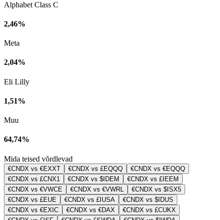
Alphabet Class C
2,46%
Meta
2,04%
Eli Lilly
1,51%
Muu
64,74%
Mida teised võrdlevad
€CNDX vs €EXXT
€CNDX vs £EQQQ
€CNDX vs €EQQQ
€CNDX vs £CNX1
€CNDX vs $IDEM
€CNDX vs £IEEM
€CNDX vs €VWCE
€CNDX vs €VWRL
€CNDX vs $ISX5
€CNDX vs £EUE
€CNDX vs £IUSA
€CNDX vs $IDUS
€CNDX vs €EXIC
€CNDX vs €DAX
€CNDX vs £CUKX