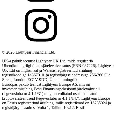
©
2026
Lightyear Financial Ltd.
UK-s pakub teenust Lightyear UK Ltd, mida reguleerib
Ühendkuningriigi finantsjärelevalveasutus (FRN 987226). Lightyear
UK Ltd on Inglismaal ja Walesis registreeritud äriühing
registrikoodiga 14367910. ja registrijärgse aadressiga 256-260 Old
Street, London EC1V 9DD, Ühendkuningriik.
Euroopas pakub teenust Lightyear Europe AS, mis on
investeerimisühing Eesti Finantsinspektsiooni järelevalve all
(tegevusluba nr 4.1-1/31) ning on volitatud osutama teatud
krüptovarateenuseid (tegevusluba nr 4.1-1/147). Lightyear Europe
on Eestis registreeritud äriühing, mille registrikood on 16235024 ja
registrijärgne aadress Volta 1, Tallinn 10412, Eesti