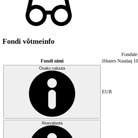
Fondi võtmeinfo
Fondide 
Fondi nimi
iShares Nasdaq 1
Osaku valuuta
EUR
Alusvaluuta