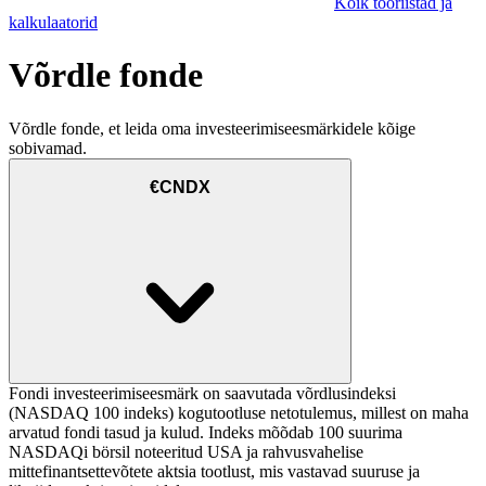
Kõik tööriistad ja
kalkulaatorid
Võrdle fonde
Võrdle fonde, et leida oma investeerimiseesmärkidele kõige
sobivamad.
€CNDX
Fondi investeerimiseesmärk on saavutada võrdlusindeksi
(NASDAQ 100 indeks) kogutootluse netotulemus, millest on maha
arvatud fondi tasud ja kulud. Indeks mõõdab 100 suurima
NASDAQi börsil noteeritud USA ja rahvusvahelise
mittefinantsettevõtete aktsia tootlust, mis vastavad suuruse ja