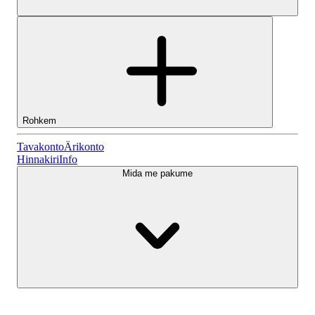
Rohkem
Tavakonto
Tavakonto
Ärikonto
Hinnakiri
Info
Mida me pakume
Lightyeari AI
Ärikonto
Konto tüübid