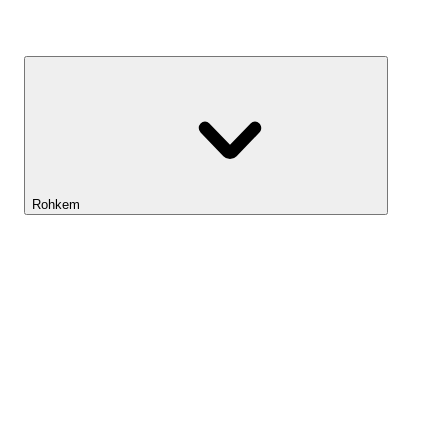
Kasvufond
Rohkem
Lightyeari AI