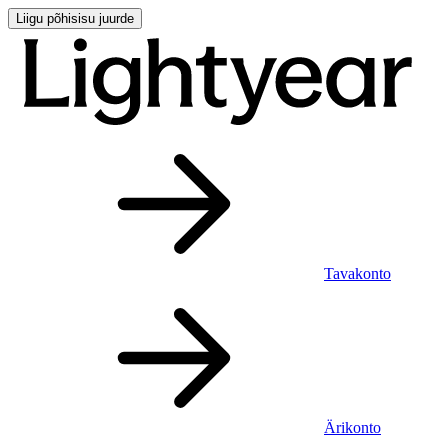
Liigu põhisisu juurde
Tavakonto
Ärikonto