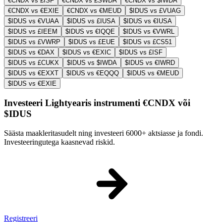
€CNDX vs £ISF
€CNDX vs £SWDA
€CNDX vs $IWDA
€CNDX vs €EXIE
€CNDX vs €MEUD
$IDUS vs £VUAG
$IDUS vs €VUAA
$IDUS vs £IUSA
$IDUS vs €IUSA
$IDUS vs £IEEM
$IDUS vs €IQQE
$IDUS vs €VWRL
$IDUS vs £VWRP
$IDUS vs £EUE
$IDUS vs £CS51
$IDUS vs €DAX
$IDUS vs €EXIC
$IDUS vs £ISF
$IDUS vs £CUKX
$IDUS vs $IWDA
$IDUS vs €IWRD
$IDUS vs €EXXT
$IDUS vs €EQQQ
$IDUS vs €MEUD
$IDUS vs €EXIE
Investeeri Lightyearis instrumenti €CNDX või
$IDUS
Säästa maakleritasudelt ning investeeri 6000+ aktsiasse ja fondi.
Investeeringutega kaasnevad riskid.
Registreeri