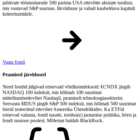
juhtivate tööstusharude 500 parima USA ettevõtte aktsiate tootlust,
mis vastavad S&P suuruse, likviidsuse ja vabalt kaubeldava kapitali
kriteeriumidele.
Vaata fondi
Peamised järeldused
Need fondid jälgivad erinevaid võrdlusindekseid: €CNDX järgib
NASDAQ 100 indeksit, mis hõlmab 100 suurimat
mittefinantsettevõtet Nasdaqil, peamiselt tehnoloogiasektorist.
Seevastu $IDUS järgib S&P 500 indeksit, mis hõlmab 500 suurimat
börsil noteeritud ettevõtet Ameerika Ühendriikides. Ka ETFid
erinevad valuuta, fondi tasude, tootlus(e) jaotamise poliitika, börsi ja
fondi suuruse poolest. Mõlemat haldab BlackRock.