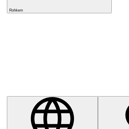
Rohkem
Lightyeari AI
Abikeskus