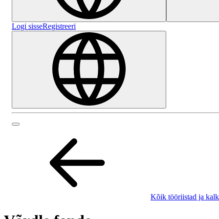
Logi sisse
Registreeri
Kõik tööriistad ja kal