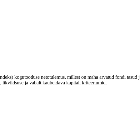
deks) kogutootluse netotulemus, millest on maha arvatud fondi tasud 
 likviidsuse ja vabalt kaubeldava kapitali kriteeriumid.