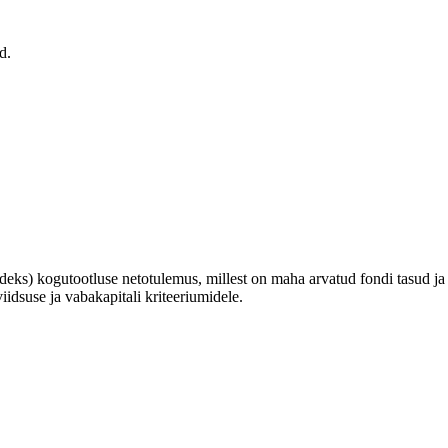
d.
deks) kogutootluse netotulemus, millest on maha arvatud fondi tasud 
iidsuse ja vabakapitali kriteeriumidele.