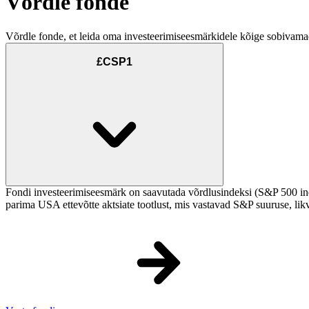
Võrdle fonde
Võrdle fonde, et leida oma investeerimiseesmärkidele kõige sobivama
£CSP1
Fondi investeerimiseesmärk on saavutada võrdlusindeksi (S&P 500 in
parima USA ettevõtte aktsiate tootlust, mis vastavad S&P suuruse, likv