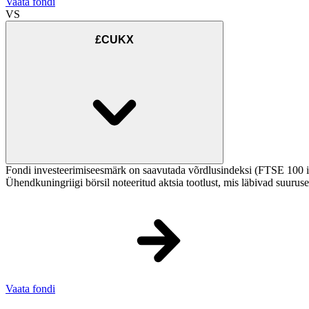
Vaata fondi
VS
£CUKX
Fondi investeerimiseesmärk on saavutada võrdlusindeksi (FTSE 100 in
Ühendkuningriigi börsil noteeritud aktsia tootlust, mis läbivad suuruse,
Vaata fondi