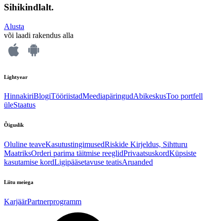
Sihikindlalt.
Alusta
või laadi rakendus alla
Lightyear
Hinnakiri
Blogi
Tööriistad
Meediapäringud
Abikeskus
Too portfell
üle
Staatus
Õiguslik
Oluline teave
Kasutustingimused
Riskide Kirjeldus, Sihtturu
Maatriks
Orderi parima täitmise reeglid
Privaatsuskord
Küpsiste
kasutamise kord
Ligipääsetavuse teatis
Aruanded
Liitu meiega
Karjäär
Partnerprogramm