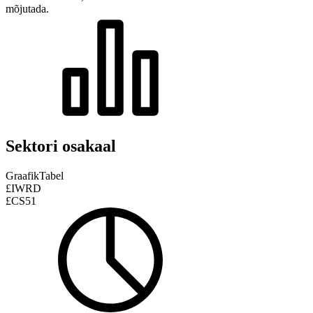
mõjutada.
Sektori osakaal
Graafik
Tabel
£IWRD
£CS51