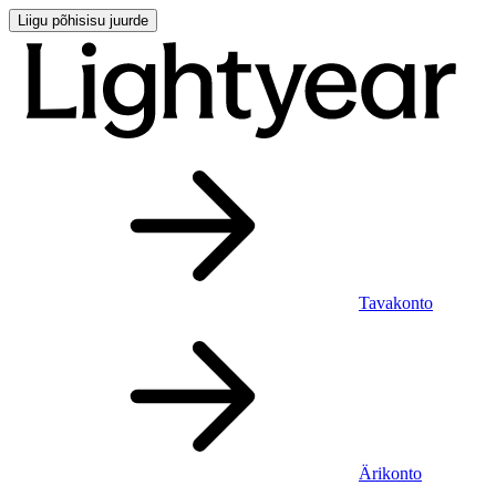
Liigu põhisisu juurde
Tavakonto
Ärikonto