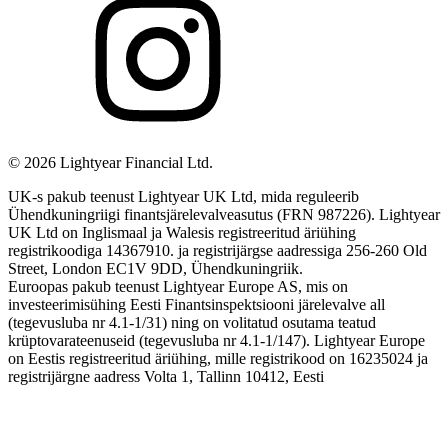
©
2026
Lightyear Financial Ltd.
UK-s pakub teenust Lightyear UK Ltd, mida reguleerib
Ühendkuningriigi finantsjärelevalveasutus (FRN 987226). Lightyear
UK Ltd on Inglismaal ja Walesis registreeritud äriühing
registrikoodiga 14367910. ja registrijärgse aadressiga 256-260 Old
Street, London EC1V 9DD, Ühendkuningriik.
Euroopas pakub teenust Lightyear Europe AS, mis on
investeerimisühing Eesti Finantsinspektsiooni järelevalve all
(tegevusluba nr 4.1-1/31) ning on volitatud osutama teatud
krüptovarateenuseid (tegevusluba nr 4.1-1/147). Lightyear Europe
on Eestis registreeritud äriühing, mille registrikood on 16235024 ja
registrijärgne aadress Volta 1, Tallinn 10412, Eesti