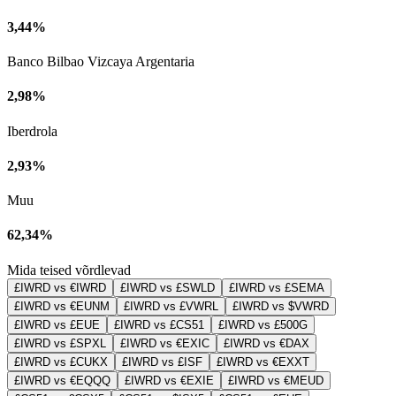
3,44%
Banco Bilbao Vizcaya Argentaria
2,98%
Iberdrola
2,93%
Muu
62,34%
Mida teised võrdlevad
£IWRD vs €IWRD
£IWRD vs £SWLD
£IWRD vs £SEMA
£IWRD vs €EUNM
£IWRD vs £VWRL
£IWRD vs $VWRD
£IWRD vs £EUE
£IWRD vs £CS51
£IWRD vs £500G
£IWRD vs £SPXL
£IWRD vs €EXIC
£IWRD vs €DAX
£IWRD vs £CUKX
£IWRD vs £ISF
£IWRD vs €EXXT
£IWRD vs €EQQQ
£IWRD vs €EXIE
£IWRD vs €MEUD