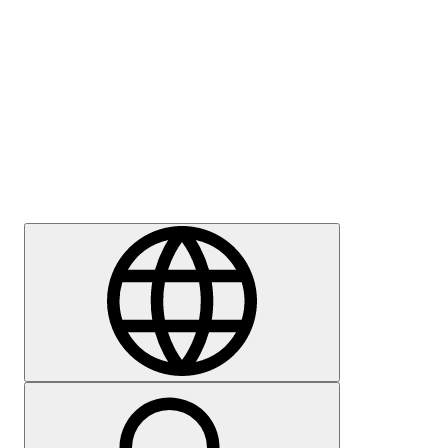
Meedia
Karjäär