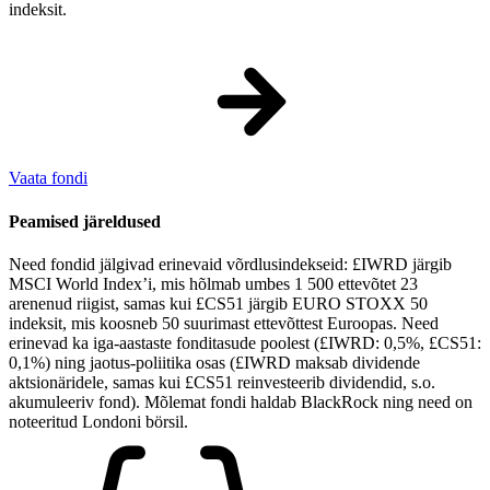
indeksit.
Vaata fondi
Peamised järeldused
Need fondid jälgivad erinevaid võrdlusindekseid: £IWRD järgib
MSCI World Index’i, mis hõlmab umbes 1 500 ettevõtet 23
arenenud riigist, samas kui £CS51 järgib EURO STOXX 50
indeksit, mis koosneb 50 suurimast ettevõttest Euroopas. Need
erinevad ka iga-aastaste fonditasude poolest (£IWRD: 0,5%, £CS51:
0,1%) ning jaotus-poliitika osas (£IWRD maksab dividende
aktsionäridele, samas kui £CS51 reinvesteerib dividendid, s.o.
akumuleeriv fond). Mõlemat fondi haldab BlackRock ning need on
noteeritud Londoni börsil.