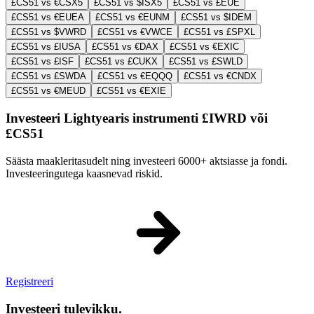
£CS51 vs €CSX5
£CS51 vs $ISX5
£CS51 vs £EUE
£CS51 vs €EUEA
£CS51 vs €EUNM
£CS51 vs $IDEM
£CS51 vs $VWRD
£CS51 vs €VWCE
£CS51 vs £SPXL
£CS51 vs £IUSA
£CS51 vs €DAX
£CS51 vs €EXIC
£CS51 vs £ISF
£CS51 vs £CUKX
£CS51 vs £SWLD
£CS51 vs £SWDA
£CS51 vs €EQQQ
£CS51 vs €CNDX
£CS51 vs €MEUD
£CS51 vs €EXIE
Investeeri Lightyearis instrumenti £IWRD või
£CS51
Säästa maakleritasudelt ning investeeri 6000+ aktsiasse ja fondi.
Investeeringutega kaasnevad riskid.
Registreeri
Investeeri tulevikku.