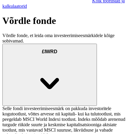
Kõik tööriistad ja
kalkulaatorid
Võrdle fonde
Võrdle fonde, et leida oma investeerimiseesmärkidele kõige
sobivamad.
£IWRD
Selle fondi investeerimiseesmärk on pakkuda investoritele
kogutootlust, võttes arvesse nii kapitali- kui ka tulutootlust, mis
peegeldab MSCI World Indexi tootlust. Indeks mõõdab arenenud
turgude riikide suurte ja keskmise kapitalisatsiooniga aktsiate
tootlust, mis vastavad MSCI suuruse, likviidsuse ja vabade