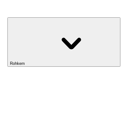
Kasvufond
Rohkem
Lightyeari AI