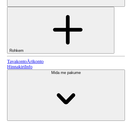
Rohkem
Tavakonto
Tavakonto
Ärikonto
Hinnakiri
Info
Mida me pakume
Lightyeari AI
Ärikonto
Konto tüübid