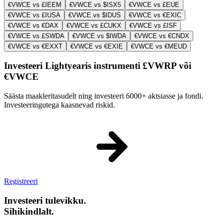
€VWCE vs £IEEM
€VWCE vs $ISX5
€VWCE vs £EUE
€VWCE vs £IUSA
€VWCE vs $IDUS
€VWCE vs €EXIC
€VWCE vs €DAX
€VWCE vs £CUKX
€VWCE vs £ISF
€VWCE vs £SWDA
€VWCE vs $IWDA
€VWCE vs €CNDX
€VWCE vs €EXXT
€VWCE vs €EXIE
€VWCE vs €MEUD
Investeeri Lightyearis instrumenti £VWRP või
€VWCE
Säästa maakleritasudelt ning investeeri 6000+ aktsiasse ja fondi.
Investeeringutega kaasnevad riskid.
Registreeri
Investeeri tulevikku.
Sihikindlalt.