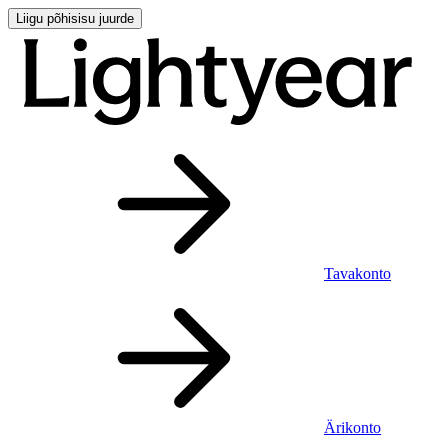
Liigu põhisisu juurde
Tavakonto
Ärikonto