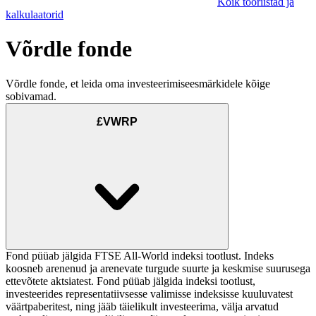
Kõik tööriistad ja
kalkulaatorid
Võrdle fonde
Võrdle fonde, et leida oma investeerimiseesmärkidele kõige
sobivamad.
£VWRP
Fond püüab jälgida FTSE All-World indeksi tootlust. Indeks
koosneb arenenud ja arenevate turgude suurte ja keskmise suurusega
ettevõtete aktsiatest. Fond püüab jälgida indeksi tootlust,
investeerides representatiivsesse valimisse indeksisse kuuluvatest
väärtpaberitest, ning jääb täielikult investeerima, välja arvatud