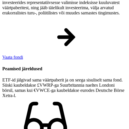
investeerides representatiivsesse valimisse indeksisse kuuluvatest
väärtpaberitest, ning jääb täielikult investeerima, välja arvatud
erakorralistes turu-, poliitilistes või muudes sarnastes tingimustes.
Vaata fondi
Peamised järeldused
ETF-id jälgivad sama väärtpaberit ja on seega sisuliselt sama fond.
Siiski kaubeldakse £VWRP-ga Suurbritannia naeltes Londoni
börsil, samas kui €VWCE-ga kaubeldakse eurodes Deutsche Börse
Xetrа-l.