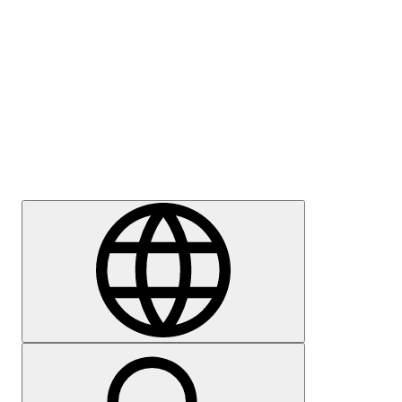
Meedia
Karjäär