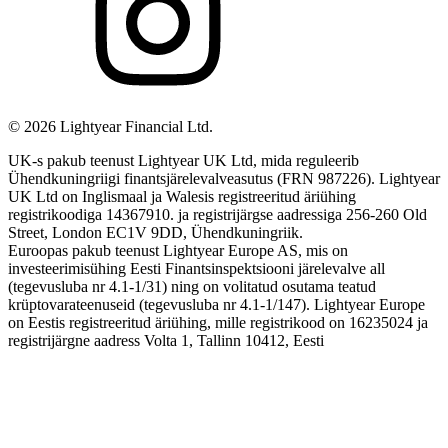
©
2026
Lightyear Financial Ltd.
UK-s pakub teenust Lightyear UK Ltd, mida reguleerib
Ühendkuningriigi finantsjärelevalveasutus (FRN 987226). Lightyear
UK Ltd on Inglismaal ja Walesis registreeritud äriühing
registrikoodiga 14367910. ja registrijärgse aadressiga 256-260 Old
Street, London EC1V 9DD, Ühendkuningriik.
Euroopas pakub teenust Lightyear Europe AS, mis on
investeerimisühing Eesti Finantsinspektsiooni järelevalve all
(tegevusluba nr 4.1-1/31) ning on volitatud osutama teatud
krüptovarateenuseid (tegevusluba nr 4.1-1/147). Lightyear Europe
on Eestis registreeritud äriühing, mille registrikood on 16235024 ja
registrijärgne aadress Volta 1, Tallinn 10412, Eesti