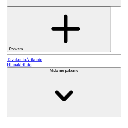
Rohkem
Tavakonto
Tavakonto
Ärikonto
Hinnakiri
Info
Mida me pakume
Lightyeari AI
Ärikonto
Konto tüübid