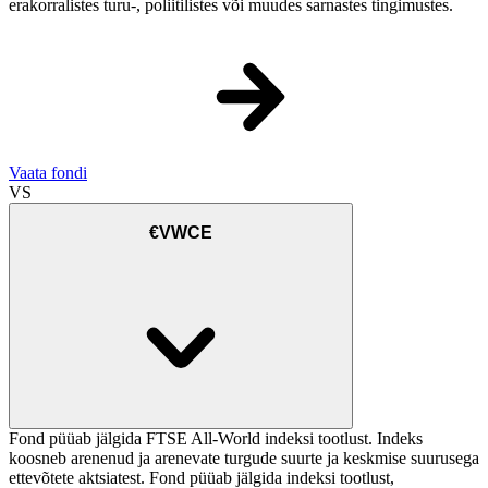
erakorralistes turu-, poliitilistes või muudes sarnastes tingimustes.
Vaata fondi
VS
€VWCE
Fond püüab jälgida FTSE All-World indeksi tootlust. Indeks
koosneb arenenud ja arenevate turgude suurte ja keskmise suurusega
ettevõtete aktsiatest. Fond püüab jälgida indeksi tootlust,