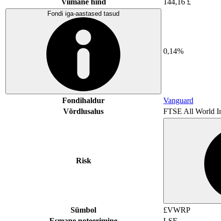
Viimane hind
144,16 £
Fondi iga-aastased tasud
0,14%
Fondihaldur
Vanguard
Võrdlusalus
FTSE All World I
Risk
Sümbol
£VWRP
Esmane noteerimine
LSE