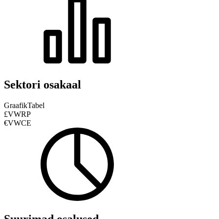
Sektori osakaal
Graafik
Tabel
£VWRP
€VWCE