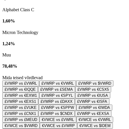
Alphabet Class C
1,60%
Micron Technology
1,24%
Muu
78,48%
Mida teised võrdlevad
£VWRP vs £VWRL
£VWRP vs €VWRL
£VWRP vs $VWRD
£VWRP vs €IQQE
£VWRP vs £SEMA
£VWRP vs €CSX5
£VWRP vs €EXW1
£VWRP vs €SPYL
£VWRP vs €IUSA
£VWRP vs €EXS1
£VWRP vs £DAXX
£VWRP vs €ISFA
£VWRP vs £VUKE
£VWRP vs €SPPW
£VWRP vs €IWDA
£VWRP vs £CNX1
£VWRP vs $CNDX
£VWRP vs €EXSA
£VWRP vs £MEUD
€VWCE vs £VWRL
€VWCE vs €VWRL
€VWCE vs $VWRD
€VWCE vs £VWRP
€VWCE vs $IDEM