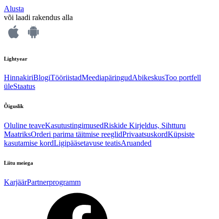
Alusta
või laadi rakendus alla
Lightyear
Hinnakiri
Blogi
Tööriistad
Meediapäringud
Abikeskus
Too portfell
üle
Staatus
Õiguslik
Oluline teave
Kasutustingimused
Riskide Kirjeldus, Sihtturu
Maatriks
Orderi parima täitmise reeglid
Privaatsuskord
Küpsiste
kasutamise kord
Ligipääsetavuse teatis
Aruanded
Liitu meiega
Karjäär
Partnerprogramm