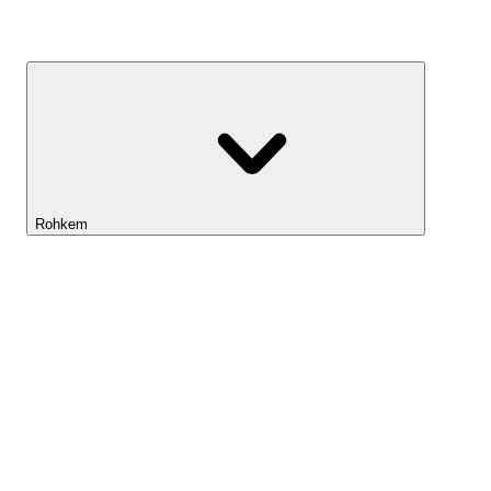
Kasvufond
Rohkem
Lightyeari AI