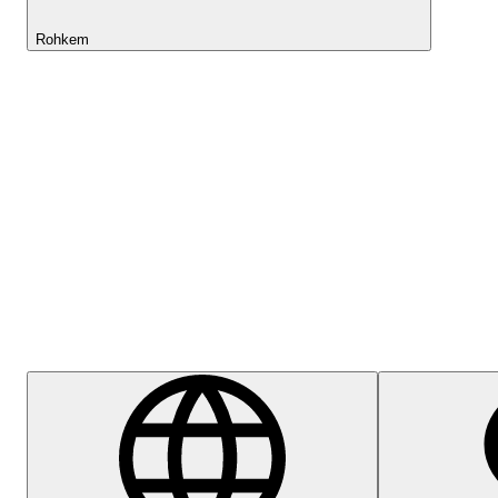
Rohkem
Lightyeari AI
Abikeskus