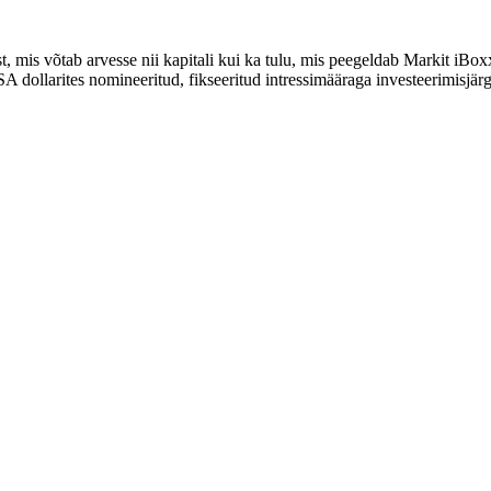
st, mis võtab arvesse nii kapitali kui ka tulu, mis peegeldab Markit i
llarites nomineeritud, fikseeritud intressimääraga investeerimisjärgu 