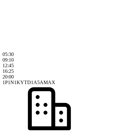
05:30
09:10
12:45
16:25
20:00
1P
1N
1K
YTD
1A
5A
MAX