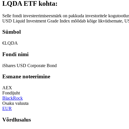
LQDA ETF kohta:
Selle fondi investeerimiseesmärk on pakkuda investoritele kogutootlu
USD Liquid Investment Grade Index mõõdab kõige likviidsemate, USA do
Sümbol
€LQDA
Fondi nimi
iShares USD Corporate Bond
Esmane noteerimine
AEX
Fondijuht
BlackRock
Osaku valuuta
EUR
Võrdlusalus