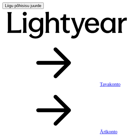
Liigu põhisisu juurde
Tavakonto
Ärikonto