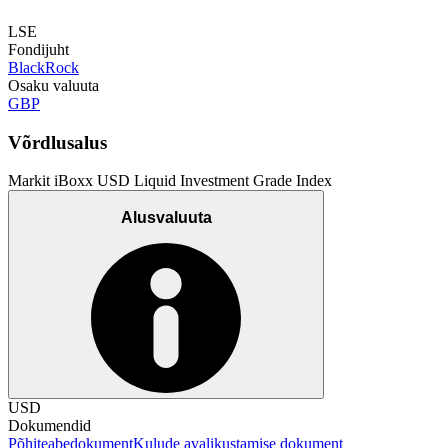
LSE
Fondijuht
BlackRock
Osaku valuuta
GBP
Võrdlusalus
Markit iBoxx USD Liquid Investment Grade Index
Alusvaluuta
USD
Dokumendid
Põhiteabedokument
Kulude avalikustamise dokument