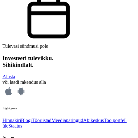
Tulevasi sündmusi pole
Investeeri tulevikku.
Sihikindlalt.
Alusta
või laadi rakendus alla
Lightyear
Hinnakiri
Blogi
Tööriistad
Meediapäringud
Abikeskus
Too portfell
üle
Staatus