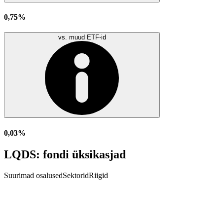
0,75%
vs. muud ETF-id
0,03%
LQDS: fondi üksikasjad
Suurimad osalused
Sektorid
Riigid