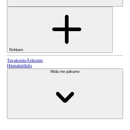
Rohkem
Tavakonto
Tavakonto
Ärikonto
Hinnakiri
Info
Mida me pakume
Lightyeari AI
Ärikonto
Konto tüübid