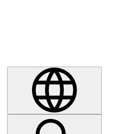
Meedia
Karjäär