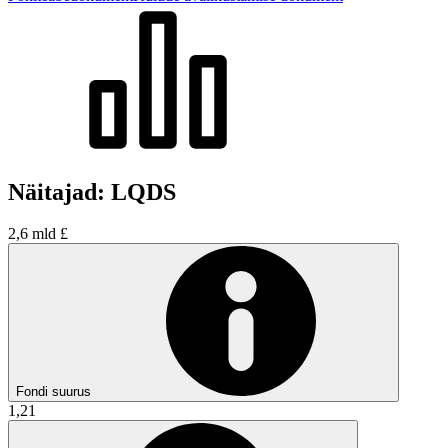
Näitajad: LQDS
2,6 mld £
Fondi suurus
1,21