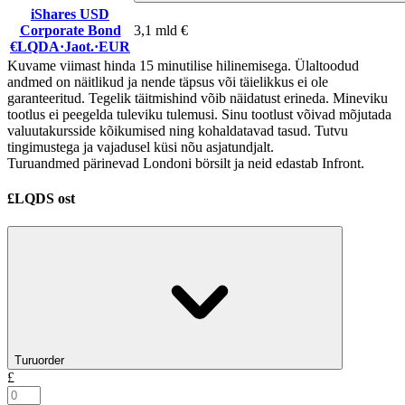
iShares USD
Corporate Bond
3,1 mld €
€LQDA
·
Jaot.
·
EUR
Kuvame viimast hinda 15 minutilise hilinemisega. Ülaltoodud
andmed on näitlikud ja nende täpsus või täielikkus ei ole
garanteeritud. Tegelik täitmishind võib näidatust erineda. Mineviku
tootlus ei peegelda tuleviku tulemusi. Sinu tootlust võivad mõjutada
valuutakursside kõikumised ning kohaldatavad tasud. Tutvu
tingimustega ja vajadusel küsi nõu asjatundjalt.
Turuandmed pärinevad Londoni börsilt ja neid edastab Infront.
£LQDS ost
Turuorder
£