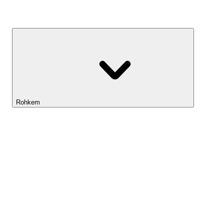
Kasvufond
Rohkem
Lightyeari AI