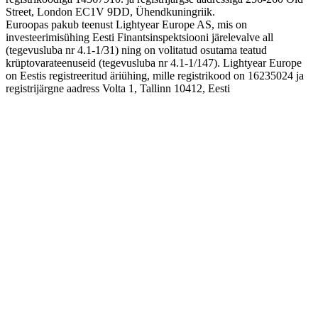
Street, London EC1V 9DD, Ühendkuningriik.
Euroopas pakub teenust Lightyear Europe AS, mis on
investeerimisühing Eesti Finantsinspektsiooni järelevalve all
(tegevusluba nr 4.1-1/31) ning on volitatud osutama teatud
krüptovarateenuseid (tegevusluba nr 4.1-1/147). Lightyear Europe
on Eestis registreeritud äriühing, mille registrikood on 16235024 ja
registrijärgne aadress Volta 1, Tallinn 10412, Eesti