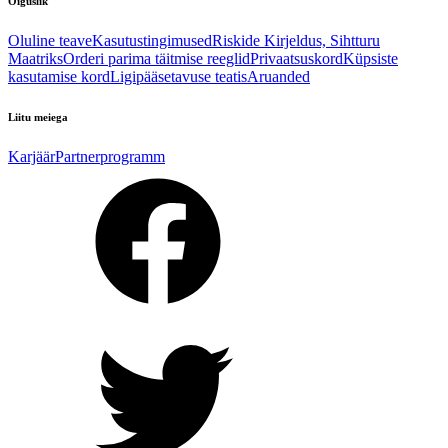
Õiguslik
Oluline teave
Kasutustingimused
Riskide Kirjeldus, Sihtturu
Maatriks
Orderi parima täitmise reeglid
Privaatsuskord
Küpsiste
kasutamise kord
Ligipääsetavuse teatis
Aruanded
Liitu meiega
Karjäär
Partnerprogramm