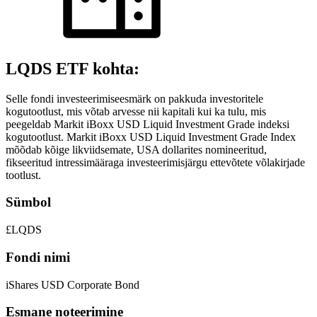
LQDS ETF kohta:
Selle fondi investeerimiseesmärk on pakkuda investoritele
kogutootlust, mis võtab arvesse nii kapitali kui ka tulu, mis
peegeldab Markit iBoxx USD Liquid Investment Grade indeksi
kogutootlust. Markit iBoxx USD Liquid Investment Grade Index
mõõdab kõige likviidsemate, USA dollarites nomineeritud,
fikseeritud intressimääraga investeerimisjärgu ettevõtete võlakirjade
tootlust.
Sümbol
£LQDS
Fondi nimi
iShares USD Corporate Bond
Esmane noteerimine