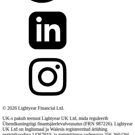
©
2026
Lightyear Financial Ltd.
UK-s pakub teenust Lightyear UK Ltd, mida reguleerib
Ühendkuningriigi finantsjärelevalveasutus (FRN 987226). Lightyear
UK Ltd on Inglismaal ja Walesis registreeritud äriühing
registrikoodiga 14367910. ja registrijärgse aadressiga 256-260 Old