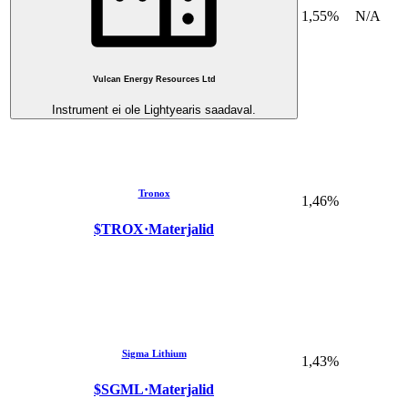
1,55%
N/A
Vulcan Energy Resources Ltd
Instrument ei ole Lightyearis saadaval.
Tronox
1,46%
$TROX
·
Materjalid
Sigma Lithium
1,43%
$SGML
·
Materjalid