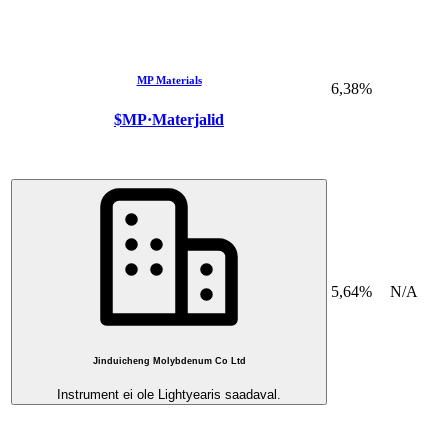
MP Materials
6,38%
$MP
·
Materjalid
5,64%
N/A
Jinduicheng Molybdenum Co Ltd
Instrument ei ole Lightyearis saadaval.