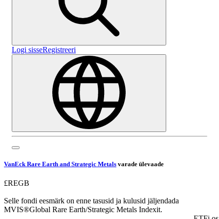
Logi sisse
Registreeri
VanEck Rare Earth and Strategic Metals
varade ülevaade
£REGB
Selle fondi eesmärk on enne tasusid ja kulusid jäljendada
MVIS®Global Rare Earth/Strategic Metals Indexit.
ETFi os