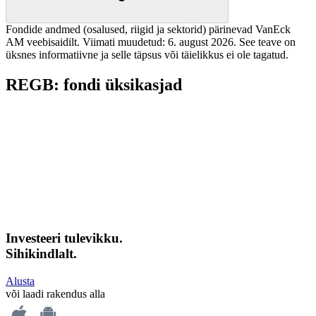
Fondide andmed (osalused, riigid ja sektorid) pärinevad VanEck
AM veebisaidilt.
Viimati muudetud: 6. august 2026.
See teave on
üksnes informatiivne ja selle täpsus või täielikkus ei ole tagatud.
REGB: fondi üksikasjad
Investeeri tulevikku.
Sihikindlalt.
Alusta
või laadi rakendus alla