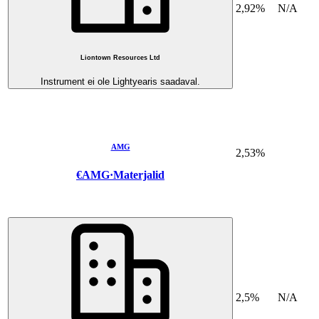
2,92%
N/A
Liontown Resources Ltd
Instrument ei ole Lightyearis saadaval.
AMG
2,53%
€AMG
·
Materjalid
2,5%
N/A