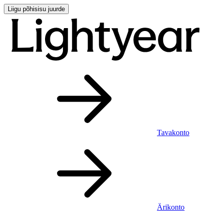
Liigu põhisisu juurde
Tavakonto
Ärikonto