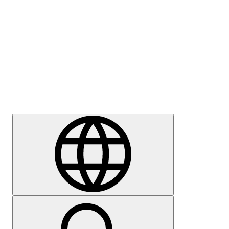
Meedia
Karjäär