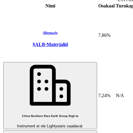
Nimi
Osakaal
Turukapi
Albemarle
7,86%
$ALB
·
Materjalid
7,24%
N/A
China Northern Rare Earth Group High-te
Instrument ei ole Lightyearis saadaval.