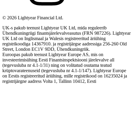
©
2026
Lightyear Financial Ltd.
UK-s pakub teenust Lightyear UK Ltd, mida reguleerib
Ühendkuningriigi finantsjärelevalveasutus (FRN 987226). Lightyear
UK Ltd on Inglismaal ja Walesis registreeritud äriühing
registrikoodiga 14367910. ja registrijärgse aadressiga 256-260 Old
Street, London EC1V 9DD, Ühendkuningriik.
Euroopas pakub teenust Lightyear Europe AS, mis on
investeerimisühing Eesti Finantsinspektsiooni järelevalve all
(tegevusluba nr 4.1-1/31) ning on volitatud osutama teatud
krüptovarateenuseid (tegevusluba nr 4.1-1/147). Lightyear Europe
on Eestis registreeritud äriühing, mille registrikood on 16235024 ja
registrijärgne aadress Volta 1, Tallinn 10412, Eesti