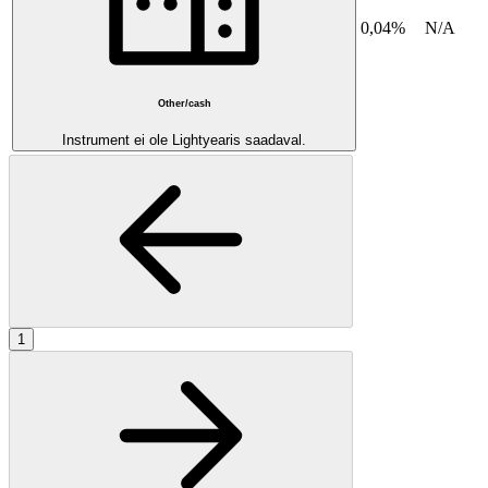
0,04%
N/A
Other/cash
Instrument ei ole Lightyearis saadaval.
1