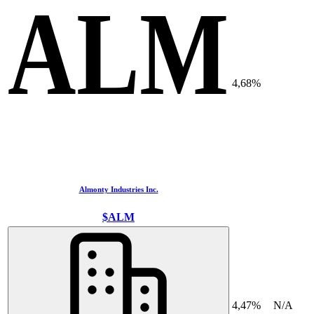
ALM
4,68%
Almonty Industries Inc.
$ALM
4,47%
N/A