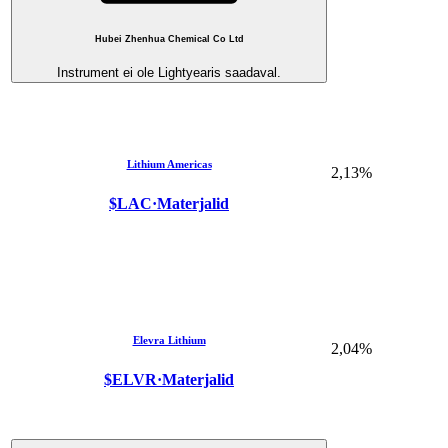
Hubei Zhenhua Chemical Co Ltd
Instrument ei ole Lightyearis saadaval.
Lithium Americas
2,13%
$LAC
·
Materjalid
Elevra Lithium
2,04%
$ELVR
·
Materjalid