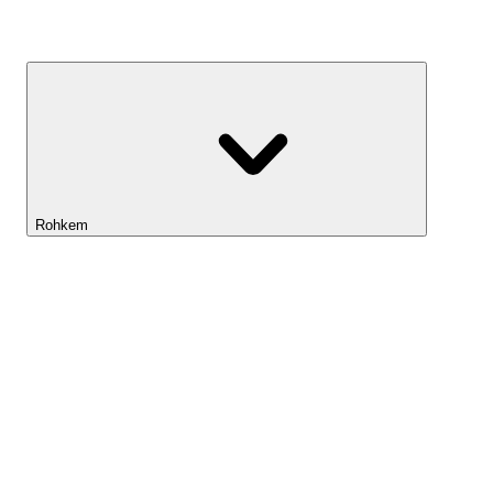
Kasvufond
Rohkem
Lightyeari AI