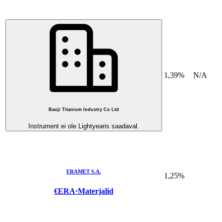
1,39%
N/A
Baoji Titanium Industry Co Ltd
Instrument ei ole Lightyearis saadaval.
ERAMET S.A.
1,25%
€ERA
·
Materjalid