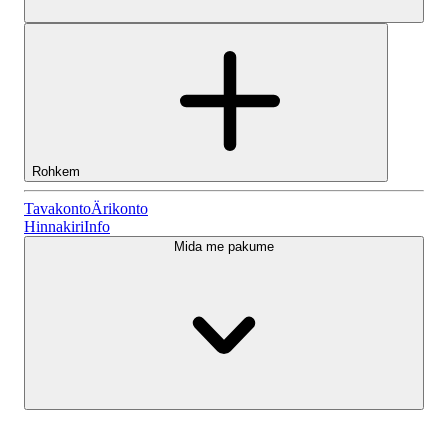
Rohkem
Tavakonto
Tavakonto
Ärikonto
Hinnakiri
Info
Mida me pakume
Lightyeari AI
Ärikonto
Konto tüübid