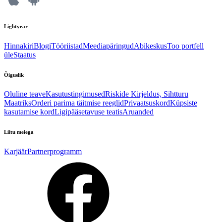
Lightyear
Hinnakiri
Blogi
Tööriistad
Meediapäringud
Abikeskus
Too portfell
üle
Staatus
Õiguslik
Oluline teave
Kasutustingimused
Riskide Kirjeldus, Sihtturu
Maatriks
Orderi parima täitmise reeglid
Privaatsuskord
Küpsiste
kasutamise kord
Ligipääsetavuse teatis
Aruanded
Liitu meiega
Karjäär
Partnerprogramm