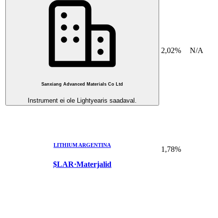
2,02%
N/A
Sanxiang Advanced Materials Co Ltd
Instrument ei ole Lightyearis saadaval.
LITHIUM ARGENTINA
1,78%
$LAR
·
Materjalid