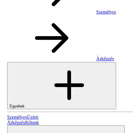
Személyes
Árképzés
Egyebek
Személyes
Személyes
Üzleti
Árképzés
Rólunk