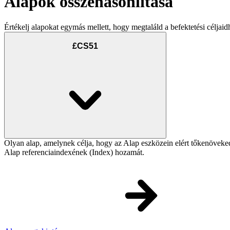
Alapok összehasonlítása
Értékelj alapokat egymás mellett, hogy megtaláld a befektetési céljaid
£CS51
Olyan alap, amelynek célja, hogy az Alap eszközein elért tőkenövek
Alap referenciaindexének (Index) hozamát.