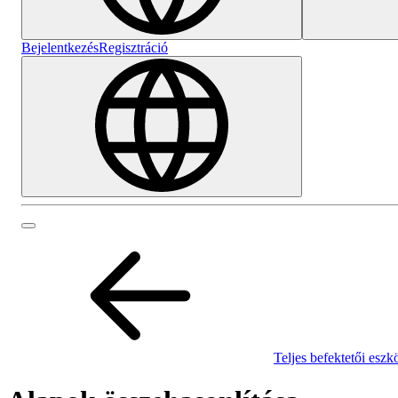
Bejelentkezés
Regisztráció
Teljes befektetői eszk