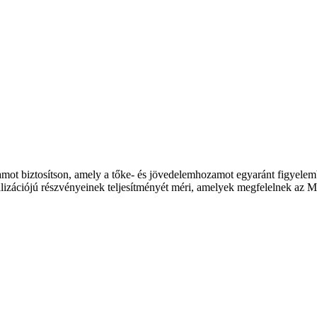
ozamot biztosítson, amely a tőke- és jövedelemhozamot egyaránt figyel
lizációjú részvényeinek teljesítményét méri, amelyek megfelelnek az MS