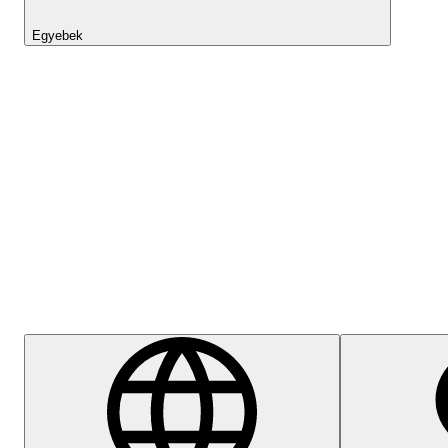
Egyebek
Lightyear AI
Súgóközpont