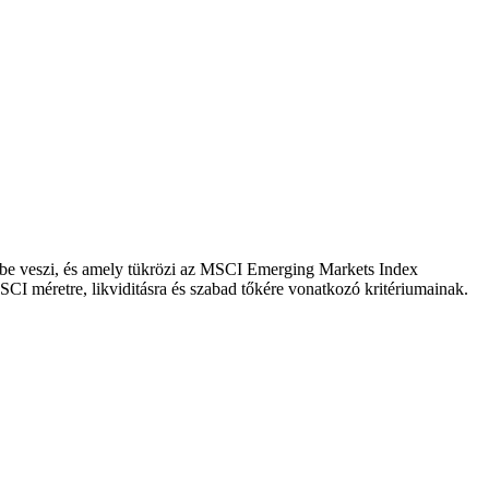
embe veszi, és amely tükrözi az MSCI Emerging Markets Index
CI méretre, likviditásra és szabad tőkére vonatkozó kritériumainak.