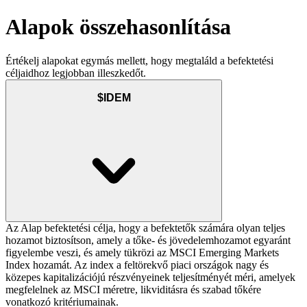
Alapok összehasonlítása
Értékelj alapokat egymás mellett, hogy megtaláld a befektetési
céljaidhoz legjobban illeszkedőt.
$IDEM
Az Alap befektetési célja, hogy a befektetők számára olyan teljes
hozamot biztosítson, amely a tőke- és jövedelemhozamot egyaránt
figyelembe veszi, és amely tükrözi az MSCI Emerging Markets
Index hozamát. Az index a feltörekvő piaci országok nagy és
közepes kapitalizációjú részvényeinek teljesítményét méri, amelyek
megfelelnek az MSCI méretre, likviditásra és szabad tőkére
vonatkozó kritériumainak.