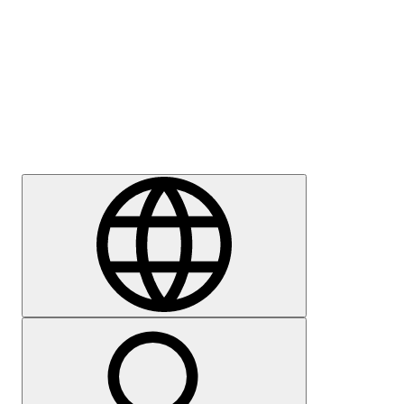
Sajtómegkeresés
Karrier