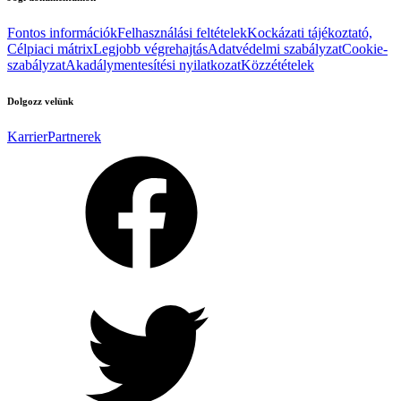
Fontos információk
Felhasználási feltételek
Kockázati tájékoztató,
Célpiaci mátrix
Legjobb végrehajtás
Adatvédelmi szabályzat
Cookie-
szabályzat
Akadálymentesítési nyilatkozat
Közzétételek
Dolgozz velünk
Karrier
Partnerek