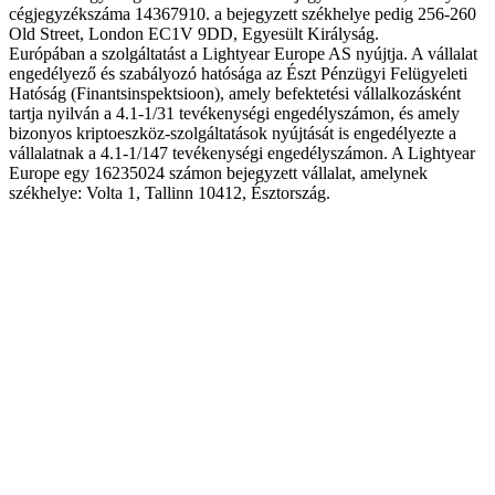
cégjegyzékszáma 14367910. a bejegyzett székhelye pedig 256-260
Old Street, London EC1V 9DD, Egyesült Királyság.
Európában a szolgáltatást a Lightyear Europe AS nyújtja. A vállalat
engedélyező és szabályozó hatósága az Észt Pénzügyi Felügyeleti
Hatóság (Finantsinspektsioon), amely befektetési vállalkozásként
tartja nyilván a 4.1-1/31 tevékenységi engedélyszámon, és amely
bizonyos kriptoeszköz-szolgáltatások nyújtását is engedélyezte a
vállalatnak a 4.1-1/147 tevékenységi engedélyszámon. A Lightyear
Europe egy 16235024 számon bejegyzett vállalat, amelynek
székhelye: Volta 1, Tallinn 10412, Észtország.