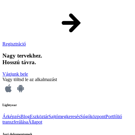
Regisztráció
Nagy tervekhez.
Hosszú távra.
Vágjunk bele
Vagy töltsd le az alkalmazást
Lightyear
Árképzés
Blog
Eszköztár
Sajtómegkeresés
Súgóközpont
Portfólió
transzferálása
Állapot
Jogi dokumentumok