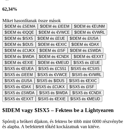
62,34%
Miket hasonlítanak össze mások
$IDEM és £SEMA
$IDEM és £IEEM
$IDEM és €EUNM
$IDEM és €IQQE
$IDEM és €VWCE
$IDEM és €VWRL
$IDEM és $ISX5
$IDEM és £EUE
$IDEM és £IUSA
$IDEM és $IDUS
$IDEM és €EXIC
$IDEM és €DAX
$IDEM és £CUKX
$IDEM és £ISF
$IDEM és £SWDA
$IDEM és $IWDA
$IDEM és €CNDX
$IDEM és €EXXT
$IDEM és €EXIE
$IDEM és €MEUD
$ISX5 és £EUE
$ISX5 és €EUEA
$ISX5 és £CS51
$ISX5 és €CSX5
$ISX5 és £IEEM
$ISX5 és €VWCE
$ISX5 és €VWRL
$ISX5 és £IUSA
$ISX5 és $IDUS
$ISX5 és €EXIC
$ISX5 és €DAX
$ISX5 és £CUKX
$ISX5 és £ISF
$ISX5 és £SWDA
$ISX5 és $IWDA
$ISX5 és €CNDX
$ISX5 és €EXXT
$ISX5 és €EXIE
$ISX5 és €MEUD
$IDEM vagy $ISX5 – Fektess be a Lightyearen
Spórolj a brókeri díjakon, és fektess be több mint 6000 részvénybe
és alapba. A befektetett tőkéd kockázatnak van kitéve.