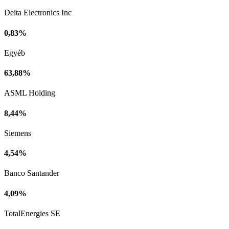
Delta Electronics Inc
0,83%
Egyéb
63,88%
ASML Holding
8,44%
Siemens
4,54%
Banco Santander
4,09%
TotalEnergies SE