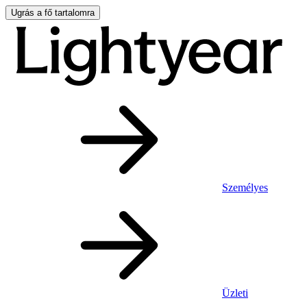
Ugrás a fő tartalomra
Személyes
Üzleti