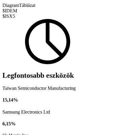
Diagram
Táblázat
$IDEM
$ISX5
Legfontosabb eszközök
Taiwan Semiconductor Manufacturing
15,14%
Samsung Electronics Ltd
6,15%