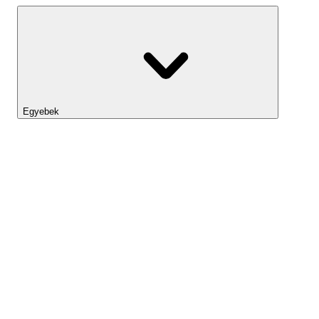
Egyebek
Lightyear AI
Eszköztár