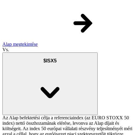
Alap megtekintése
Vs.
$ISX5
Az Alap befektetési célja a referenciaindex (az EURO STOXX 50
index) nettó összhozamának elérése, levonva az Alap díjait és
költségeit. Az index 50 európai vállalati részvény teljesítményét méri
azzal a céllal, hogy az euróövezet piaci szektorvezetőit tükrözze.