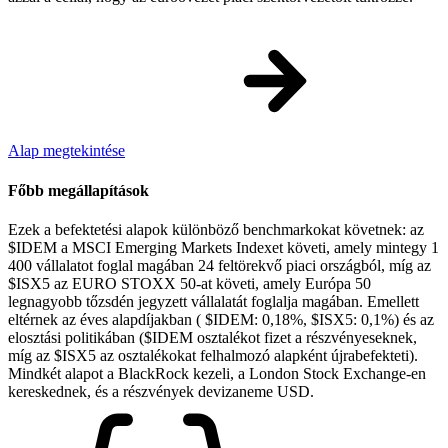
Alap megtekintése
Főbb megállapítások
Ezek a befektetési alapok különböző benchmarkokat követnek: az
$IDEM a MSCI Emerging Markets Indexet követi, amely mintegy 1
400 vállalatot foglal magában 24 feltörekvő piaci országból, míg az
$ISX5 az EURO STOXX 50-at követi, amely Európa 50
legnagyobb tőzsdén jegyzett vállalatát foglalja magában. Emellett
eltérnek az éves alapdíjakban ( $IDEM: 0,18%, $ISX5: 0,1%) és az
elosztási politikában ($IDEM osztalékot fizet a részvényeseknek,
míg az $ISX5 az osztalékokat felhalmozó alapként újrabefekteti).
Mindkét alapot a BlackRock kezeli, a London Stock Exchange-en
kereskednek, és a részvények devizaneme USD.