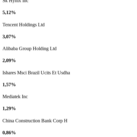
Sk Hynix Inc
5,12%
Tencent Holdings Ltd
3,07%
Alibaba Group Holding Ltd
2,09%
Ishares Msci Brazil Ucits Et Usdha
1,57%
Mediatek Inc
1,29%
China Construction Bank Corp H
0,86%