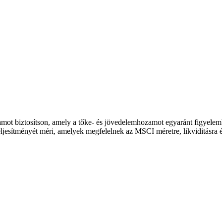
ozamot biztosítson, amely a tőke- és jövedelemhozamot egyaránt figyel
teljesítményét méri, amelyek megfelelnek az MSCI méretre, likviditásra