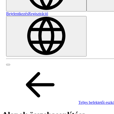
Bejelentkezés
Regisztráció
Teljes befektetői eszk