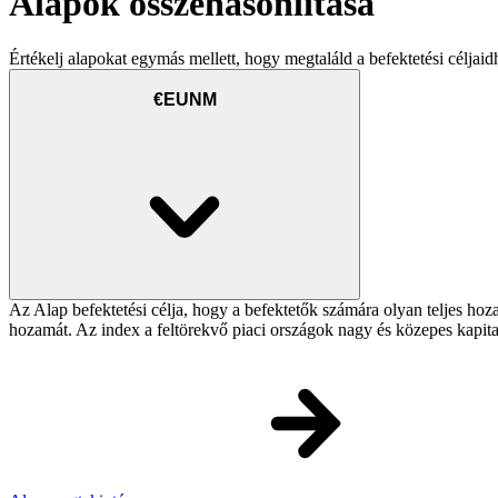
Alapok összehasonlítása
Értékelj alapokat egymás mellett, hogy megtaláld a befektetési céljaid
€EUNM
Az Alap befektetési célja, hogy a befektetők számára olyan teljes h
hozamát. Az index a feltörekvő piaci országok nagy és közepes kapita