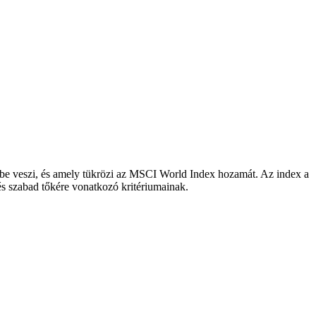
embe veszi, és amely tükrözi az MSCI World Index hozamát. Az index a
 és szabad tőkére vonatkozó kritériumainak.