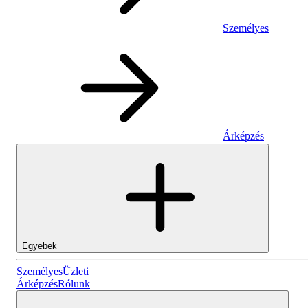
Személyes
Árképzés
Egyebek
Személyes
Személyes
Üzleti
Árképzés
Rólunk