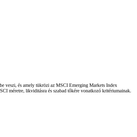
embe veszi, és amely tükrözi az MSCI Emerging Markets Index
CI méretre, likviditásra és szabad tőkére vonatkozó kritériumainak.