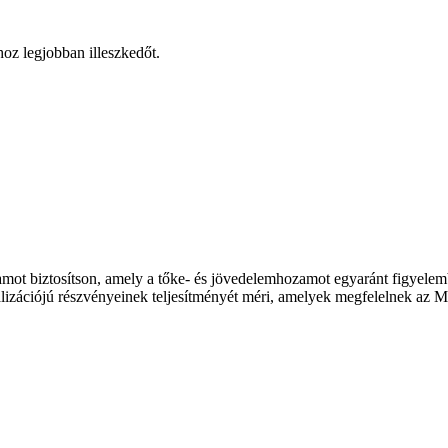
hoz legjobban illeszkedőt.
ozamot biztosítson, amely a tőke- és jövedelemhozamot egyaránt figyel
lizációjú részvényeinek teljesítményét méri, amelyek megfelelnek az MS